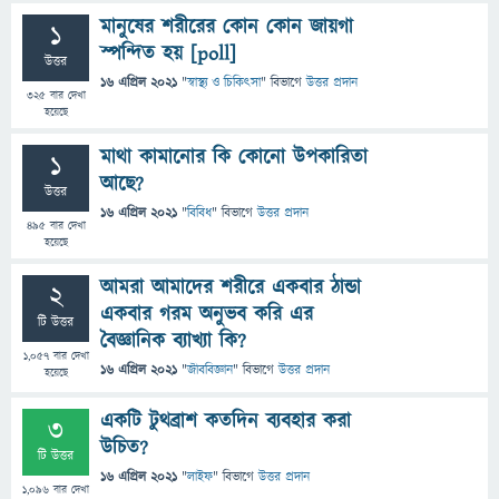
মানুষের শরীরের কোন কোন জায়গা
1
স্পন্দিত হয় [poll]
উত্তর
16 এপ্রিল 2021
"
স্বাস্থ্য ও চিকিৎসা
" বিভাগে
উত্তর প্রদান
325
বার দেখা
হয়েছে
মাথা কামানোর কি কোনো উপকারিতা
1
আছে?
উত্তর
16 এপ্রিল 2021
"
বিবিধ
" বিভাগে
উত্তর প্রদান
495
বার দেখা
হয়েছে
আমরা আমাদের শরীরে একবার ঠান্ডা
2
একবার গরম অনুভব করি এর
টি উত্তর
বৈজ্ঞানিক ব্যাখ্যা কি?
1,057
বার দেখা
16 এপ্রিল 2021
"
জীববিজ্ঞান
" বিভাগে
উত্তর প্রদান
হয়েছে
একটি টুথব্রাশ কতদিন ব্যবহার করা
3
উচিত?
টি উত্তর
16 এপ্রিল 2021
"
লাইফ
" বিভাগে
উত্তর প্রদান
1,096
বার দেখা