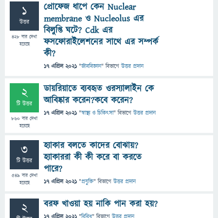
প্রোফেজ ধাপে কেন Nuclear
1
membrane ও Nucleolus এর
উত্তর
বিলুপ্তি ঘটে? Cdk এর
428
বার দেখা
ফসফোরাইলেশনের সাথে এর সম্পর্ক
হয়েছে
কী?
17 এপ্রিল 2021
"
জীববিজ্ঞান
" বিভাগে
উত্তর প্রদান
ডায়রিয়াতে ব্যবহৃত ওরস্যালাইন কে
2
আবিষ্কার করেন?কবে করেন?
টি উত্তর
17 এপ্রিল 2021
"
স্বাস্থ্য ও চিকিৎসা
" বিভাগে
উত্তর প্রদান
860
বার দেখা
হয়েছে
হ্যাকার বলতে কাদের বোঝায়?
3
হ্যাকাররা কী কী করে বা করতে
টি উত্তর
পারে?
549
বার দেখা
17 এপ্রিল 2021
"
প্রযুক্তি
" বিভাগে
উত্তর প্রদান
হয়েছে
বরফ খাওয়া হয় নাকি পান করা হয়?
2
17 এপ্রিল 2021
"
বিবিধ
" বিভাগে
উত্তর প্রদান