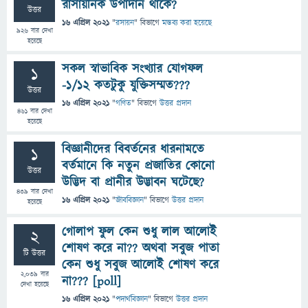
রাসায়নিক উপাদান থাকে?
উত্তর
16 এপ্রিল 2021
"
রসায়ন
" বিভাগে
মন্তব্য করা হয়েছে
926
বার দেখা
হয়েছে
সকল স্বাভাবিক সংখ্যার যোগফল
1
-১/১২ কতটুকু যুক্তিসম্মত???
উত্তর
16 এপ্রিল 2021
"
গণিত
" বিভাগে
উত্তর প্রদান
461
বার দেখা
হয়েছে
বিজ্ঞানীদের বিবর্তনের ধারনামতে
1
বর্তমানে কি নতুন প্রজাতির কোনো
উত্তর
উদ্ভিদ বা প্রানীর উদ্ভাবন ঘটেছে?
439
বার দেখা
16 এপ্রিল 2021
"
জীববিজ্ঞান
" বিভাগে
উত্তর প্রদান
হয়েছে
গোলাপ ফুল কেন শুধু লাল আলোই
2
শোষণ করে না?? অথবা সবুজ পাতা
টি উত্তর
কেন শুধু সবুজ আলোই শোষণ করে
2,039
বার
না??? [poll]
দেখা হয়েছে
16 এপ্রিল 2021
"
পদার্থবিজ্ঞান
" বিভাগে
উত্তর প্রদান