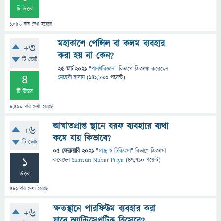
টি উত্তর
1,096
বার দেখা হয়েছে
মহাকাশে পেন্সিল বা কলম ব্যবহার
+3
করা হয় না কেন?
টি ভোট
25 মার্চ 2021
"
পদার্থবিজ্ঞান
" বিভাগে
জিজ্ঞাসা
করেছেন
4
মেহেদী হাসান
(
141,860
পয়েন্ট)
টি উত্তর
8,590
বার দেখা হয়েছে
আঘাতপ্রাপ্ত স্থানে বরফ ব্যবহারে ব্যথা
+6
কমে যায় কিভাবে?
টি ভোট
05 ফেব্রুয়ারি 2021
"
স্বাস্থ্য ও চিকিৎসা
" বিভাগে
জিজ্ঞাসা
1
করেছেন
Samsun Nahar Priya
(
47,710
পয়েন্ট)
উত্তর
581
বার দেখা হয়েছে
ক্ষতস্থানে পারফিউম ব্যবহার করা
+6
যাবে অ্যান্টিসেপটিক হিসেবে?