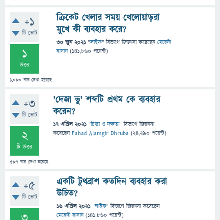
ক্রিকেট খেলার সময় খেলোয়াড়রা
+1
মুখে কী ব্যবহার করে?
টি ভোট
30 জুন 2021
"
লাইফ
" বিভাগে
জিজ্ঞাসা
করেছেন
মেহেদী
1
হাসান
(
141,860
পয়েন্ট)
উত্তর
1,080
বার দেখা হয়েছে
'দেজা ভু' শব্দটি প্রথম কে ব্যবহার
+3
করেন?
টি ভোট
17 এপ্রিল 2021
"
চিন্তা ও দক্ষতা
" বিভাগে
জিজ্ঞাসা
2
করেছেন
Fahad Alamgir Dhruba
(
24,290
পয়েন্ট)
টি উত্তর
587
বার দেখা হয়েছে
একটি টুথব্রাশ কতদিন ব্যবহার করা
+5
উচিত?
টি ভোট
16 এপ্রিল 2021
"
লাইফ
" বিভাগে
জিজ্ঞাসা
করেছেন
3
মেহেদী হাসান
(
141,860
পয়েন্ট)