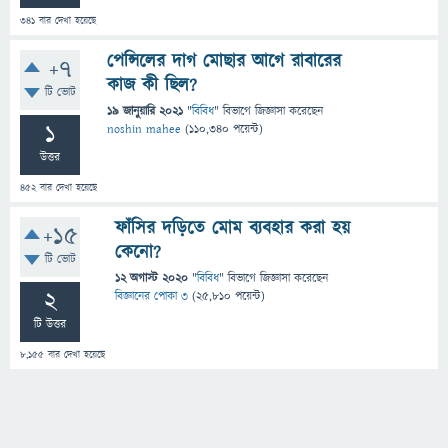
341
বার দেখা হয়েছে
পেন্সিলের দাগ মোছার আগে রাবারের
+7
কাজ কী ছিল?
টি ভোট
19 জানুয়ারি 2021
"
বিবিধ
" বিভাগে
জিজ্ঞাসা
করেছেন
1
noshin mahee
(
110,340
পয়েন্ট)
উত্তর
452
বার দেখা হয়েছে
ফাঁসির দড়িতে মোম ব্যবহার করা হয়
+15
কেনো?
টি ভোট
12 অগাস্ট 2020
"
বিবিধ
" বিভাগে
জিজ্ঞাসা
করেছেন
2
বিজ্ঞানের পোকা ৩
(
25,810
পয়েন্ট)
টি উত্তর
8,155
বার দেখা হয়েছে