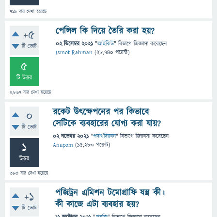
719
বার দেখা হয়েছে
পেন্সিল কি দিয়ে তৈরি করা হয়?
+5
02 ডিসেম্বর 2021
"
আইকিউ
" বিভাগে
জিজ্ঞাসা
করেছেন
টি ভোট
Ismot Rahman
(
28,740
পয়েন্ট)
5
টি উত্তর
2,867
বার দেখা হয়েছে
রকেট উৎক্ষেপনের পর কিভাবে
0
সেটিকে ব্যবহারের যোগ্য করা যায়?
টি ভোট
02 নভেম্বর 2021
"
পদার্থবিজ্ঞান
" বিভাগে
জিজ্ঞাসা
করেছেন
1
Anupom
(
15,280
পয়েন্ট)
উত্তর
385
বার দেখা হয়েছে
পজিট্রন এমিশন টমোগ্রাফি যন্ত্র কী।
+1
কী কাজে এটা ব্যবহার হয়?
টি ভোট