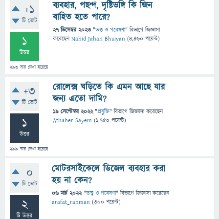
ব্যবহার, পছন্দ, দৃষ্টিভঙ্গি কি জিন
+1
বাহিত হতে পারে?
টি ভোট
27 ডিসেম্বর 2023
"
তত্ত্ব ও গবেষণা
" বিভাগে
জিজ্ঞাসা
1
করেছেন
Nahid Jahan Bhuiyan
(
4,460
পয়েন্ট)
উত্তর
293
বার দেখা হয়েছে
রোলেক্স ঘড়িতে কি এমন আছে যার
+3
জন্য এতো দামি?
টি ভোট
19 সেপ্টেম্বর 2022
"
প্রযুক্তি
" বিভাগে
জিজ্ঞাসা
করেছেন
1
Athaher Sayem
(
1,750
পয়েন্ট)
উত্তর
299
বার দেখা হয়েছে
মোটরসাইকেলে ডিজেল ব্যবহার করা
0
হয় না কেন?
টি ভোট
06 মার্চ 2022
"
তত্ত্ব ও গবেষণা
" বিভাগে
জিজ্ঞাসা
করেছেন
2
arafat_rahman
(
300
পয়েন্ট)
টি উত্তর