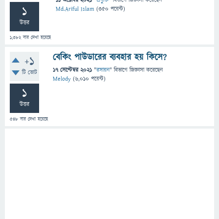
11 অক্টোবর 2021
"
প্রযুক্তি
" বিভাগে
জিজ্ঞাসা
করেছেন
1
Md.Ariful Islam
(
350
পয়েন্ট)
উত্তর
1,382
বার দেখা হয়েছে
বেকিং পাউডারের ব্যবহার হয় কিসে?
+1
17 সেপ্টেম্বর 2021
"
রসায়ন
" বিভাগে
জিজ্ঞাসা
করেছেন
টি ভোট
Melody
(
6,010
পয়েন্ট)
1
উত্তর
548
বার দেখা হয়েছে