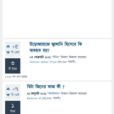
উড়োজাহাজে জ্বালানি হিসেবে কি
+5
ব্যবহৃত হয়?
টি ভোট
05 ফেব্রুয়ারি 2021
"
বিবিধ
" বিভাগে
জিজ্ঞাসা
করেছেন
3
Samsun Nahar Priya
(
47,710
পয়েন্ট)
টি উত্তর
6,209
বার দেখা হয়েছে
বিটা জিনের কাজ কী ?
+7
31 জানুয়ারি 2021
"
জীববিজ্ঞান
" বিভাগে
জিজ্ঞাসা
করেছেন
টি ভোট
Remove id
(
34,670
পয়েন্ট)
1
উত্তর