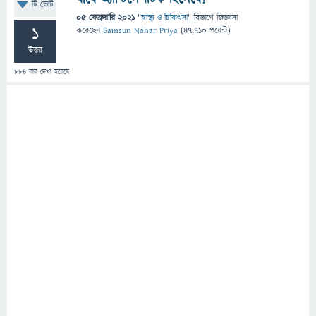
টি ভোট
05 ফেব্রুয়ারি 2021
"
স্বাস্থ্য ও চিকিৎসা
" বিভাগে
জিজ্ঞাসা
1
করেছেন
Samsun Nahar Priya
(
47,710
পয়েন্ট)
উত্তর
884
বার দেখা হয়েছে