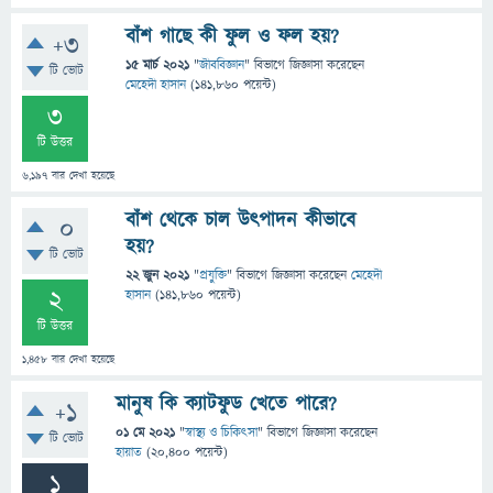
বাঁশ গাছে কী ফুল ও ফল হয়?
+3
15 মার্চ 2021
"
জীববিজ্ঞান
" বিভাগে
জিজ্ঞাসা
করেছেন
টি ভোট
মেহেদী হাসান
(
141,860
পয়েন্ট)
3
টি উত্তর
6,197
বার দেখা হয়েছে
বাঁশ থেকে চাল উৎপাদন কীভাবে
0
হয়?
টি ভোট
22 জুন 2021
"
প্রযুক্তি
" বিভাগে
জিজ্ঞাসা
করেছেন
মেহেদী
2
হাসান
(
141,860
পয়েন্ট)
টি উত্তর
1,458
বার দেখা হয়েছে
মানুষ কি ক্যাটফুড খেতে পারে?
+1
01 মে 2021
"
স্বাস্থ্য ও চিকিৎসা
" বিভাগে
জিজ্ঞাসা
করেছেন
টি ভোট
হায়াত
(
20,400
পয়েন্ট)
1