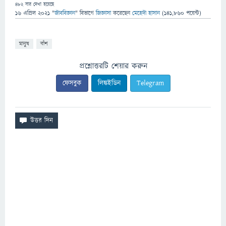
482
বার দেখা হয়েছে
16 এপ্রিল 2021
"
জীববিজ্ঞান
" বিভাগে
জিজ্ঞাসা
করেছেন
মেহেদী হাসান
(
141,860
পয়েন্ট)
মানুষ
বাঁশ
প্রশ্নোত্তরটি শেয়ার করুন
ফেসবুক
লিঙ্কইডিন
Telegram