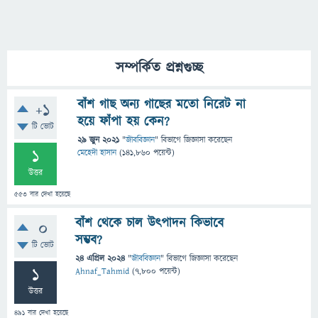
সম্পর্কিত প্রশ্নগুচ্ছ
বাঁশ গাছ অন্য গাছের মতো নিরেট না
+1
হয়ে ফাঁপা হয় কেন?
টি ভোট
29 জুন 2021
"
জীববিজ্ঞান
" বিভাগে
জিজ্ঞাসা
করেছেন
1
মেহেদী হাসান
(
141,860
পয়েন্ট)
উত্তর
553
বার দেখা হয়েছে
বাঁশ থেকে চাল উৎপাদন কিভাবে
0
সম্ভব?
টি ভোট
24 এপ্রিল 2024
"
জীববিজ্ঞান
" বিভাগে
জিজ্ঞাসা
করেছেন
1
Ahnaf_Tahmid
(
7,800
পয়েন্ট)
উত্তর
491
বার দেখা হয়েছে