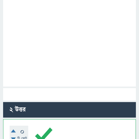
2
উত্তর
0
টি ভোট