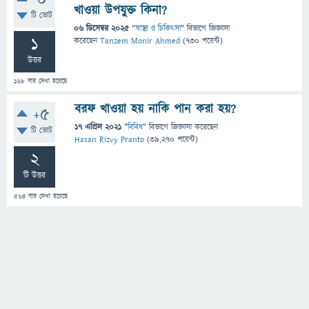
0
খাওয়া উপযুক্ত কিনা?
টি ভোট
06 ডিসেম্বর 2025
"
স্বাস্থ্য ও চিকিৎসা
" বিভাগে
জিজ্ঞাসা
1
করেছেন
Tanzem Monir Ahmed
(
730
পয়েন্ট)
উত্তর
168
বার দেখা হয়েছে
বরফ খাওয়া হয় নাকি পান করা হয়?
+5
17 এপ্রিল 2021
"
বিবিধ
" বিভাগে
জিজ্ঞাসা
করেছেন
টি ভোট
Hasan Rizvy Pranto
(
39,270
পয়েন্ট)
2
টি উত্তর
564
বার দেখা হয়েছে