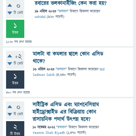
রবারের ভলকানাইজিং কেন করা হয়?
0
19 এপ্রিল 2023
"
রসায়ন
" বিভাগে
জিজ্ঞাসা
করেছেন
টি ভোট
sahidul
(
920
পয়েন্ট)
1
উত্তর
1,028
বার দেখা হয়েছে
মালটা বা কমলার ছালে কোন এসিড
+2
থাকে?
টি ভোট
16 এপ্রিল 2023
"
রসায়ন
" বিভাগে
জিজ্ঞাসা
করেছেন
Md
1
Sadman Sakib
(
4,640
পয়েন্ট)
উত্তর
480
বার দেখা হয়েছে
সাইট্রিক এসিড এবং ম্যাগনেসিয়াম
0
হাইড্রোক্সাইড এর বিক্রিয়ায় কোন
টি ভোট
রাসায়নিক পদার্থ উৎপন্ন হবে?
2
10 নভেম্বর 2022
"
রসায়ন
" বিভাগে
জিজ্ঞাসা
করেছেন
Yeamin Shah Riyadh
(
1,470
পয়েন্ট)
টি উত্তর