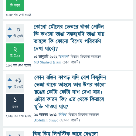
টি উত্তর
4,218
বার দেখা হয়েছে
কোনো মৌলের ভেতরে থাকা প্রোটন
0
কি কখনো ভাঙা সম্ভব(যদি ভাঙা যায়
টি ভোট
তাহলে কি কোনো বিশেষ পরিবর্তণ
2
দেখা যাবে)?
টি উত্তর
01 জানুয়ারি 2022
"
রসায়ন
" বিভাগে
জিজ্ঞাসা
করেছেন
MD Shahed Islam
(
150
পয়েন্ট)
1,181
বার দেখা হয়েছে
কোন রঙিন কাপড় যদি বেশ কিছুদিন
+1
ভেজা থাকে তাহলে তার উপর কালো
টি ভোট
রঙের ফোঁটা ফোঁটা দাগ দেখা যায়।
1
এটার কারন কি? এর থেকে কিভাবে
মুক্তি পাওয়া যায়?
উত্তর
13 নভেম্বর 2021
"
বিবিধ
" বিভাগে
জিজ্ঞাসা
করেছেন
1,322
বার দেখা হয়েছে
Abdullah Shuvo
(
7,700
পয়েন্ট)
কিছু কিছু লিপস্টিক আছে যেগুলো