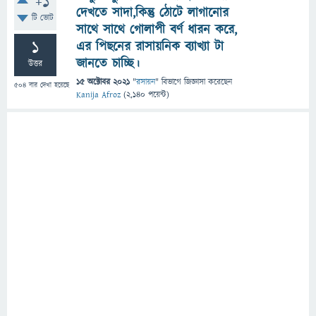
+1
দেখতে সাদা,কিন্তু ঠোটে লাগানোর
টি ভোট
সাথে সাথে গোলাপী বর্ণ ধারন করে,
1
এর পিছনের রাসায়নিক ব্যাখ্যা টা
জানতে চাচ্ছি।
উত্তর
15 অক্টোবর 2021
"
রসায়ন
" বিভাগে
জিজ্ঞাসা
করেছেন
504
বার দেখা হয়েছে
Kanija Afroz
(
2,140
পয়েন্ট)