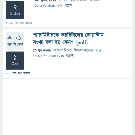
05 জুলাই 2022
"
রসায়ন
" বিভাগে
জিজ্ঞাসা
করেছেন
2
Sowrab khan
(
130
পয়েন্ট)
টি উত্তর
5,629
বার দেখা হয়েছে
প্যারামিটারকে অরবিটালের কোয়ান্টাম
+1
সংখ্যা বলা হয় কেন? [poll]
টি ভোট
13 জুন 2022
"
রসায়ন
" বিভাগে
জিজ্ঞাসা
করেছেন
Msi
1
Shuvo Bhuiyan
(
220
পয়েন্ট)
উত্তর
300
বার দেখা হয়েছে