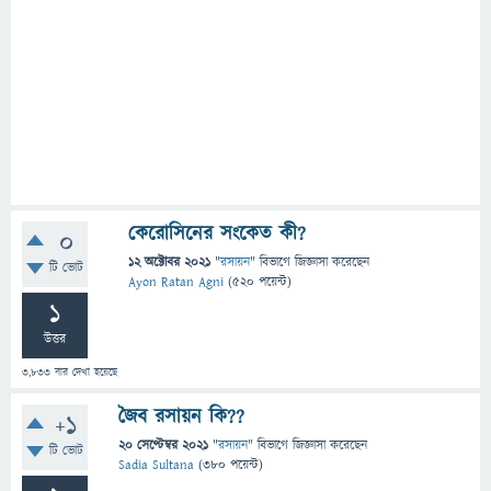
কেরোসিনের সংকেত কী?
0
12 অক্টোবর 2021
"
রসায়ন
" বিভাগে
জিজ্ঞাসা
করেছেন
টি ভোট
Ayon Ratan Agni
(
520
পয়েন্ট)
1
উত্তর
3,833
বার দেখা হয়েছে
জৈব রসায়ন কি??
+1
20 সেপ্টেম্বর 2021
"
রসায়ন
" বিভাগে
জিজ্ঞাসা
করেছেন
টি ভোট
Sadia Sultana
(
380
পয়েন্ট)