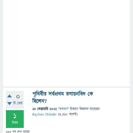
পৃথিবীর সর্বপ্রথম রসায়নবিদ কে
0
ছিলেন?
টি ভোট
18 ফেব্রুয়ারি 2022
"
রসায়ন
" বিভাগে
জিজ্ঞাসা
করেছেন
1
Rayhan Shikder
(
9,310
পয়েন্ট)
উত্তর
999
বার দেখা হয়েছে