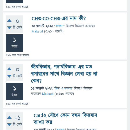
601
বার দেখা হয়েছে
CH3-CO-CH3-এর নাম কী?
0
31 অগাস্ট 2022
"
রসায়ন
" বিভাগে
জিজ্ঞাসা
করেছেন
টি ভোট
Maksud
(
3,610
পয়েন্ট)
1
উত্তর
589
বার দেখা হয়েছে
জীববিজ্ঞান, পদার্থবিজ্ঞান এর মত
0
রসায়নের সাথে বিজ্ঞান লেখা হয় না
টি ভোট
কেন?
1
15 অগাস্ট 2022
"
চিন্তা ও দক্ষতা
" বিভাগে
জিজ্ঞাসা
করেছেন
Maksud
(
3,610
পয়েন্ট)
উত্তর
651
বার দেখা হয়েছে
CaCl2 যৌগে কোন বন্ধন বিদ্যমান
+1
ব্যাখ্যা কর
টি ভোট