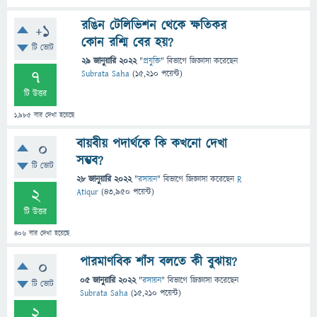
রঙিন টেলিভিশন থেকে ক্ষতিকর
+1
কোন রশ্মি বের হয়?
টি ভোট
29 জানুয়ারি 2022
"
প্রযুক্তি
" বিভাগে
জিজ্ঞাসা
করেছেন
7
Subrata Saha
(
15,210
পয়েন্ট)
টি উত্তর
1,985
বার দেখা হয়েছে
বায়বীয় পদার্থকে কি কখনো দেখা
0
সম্ভব?
টি ভোট
28 জানুয়ারি 2022
"
রসায়ন
" বিভাগে
জিজ্ঞাসা
করেছেন
R
2
Atiqur
(
43,950
পয়েন্ট)
টি উত্তর
406
বার দেখা হয়েছে
পারমাণবিক শাঁস বলতে কী বুঝায়?
0
05 জানুয়ারি 2022
"
রসায়ন
" বিভাগে
জিজ্ঞাসা
করেছেন
টি ভোট
Subrata Saha
(
15,210
পয়েন্ট)
2