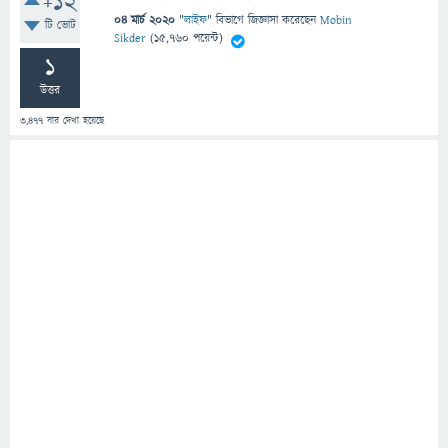
+12
04 মার্চ 2020
"
লাইফ
" বিভাগে
জিজ্ঞাসা
করেছেন
Mobin
টি ভোট
Sikder
(
15,760
পয়েন্ট)
1
উত্তর
3,477
বার দেখা হয়েছে