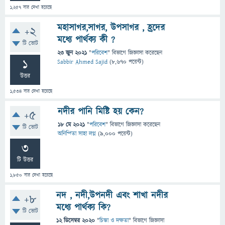
1,257
বার দেখা হয়েছে
মহাসাগর,সাগর, উপসাগর , হ্রদের
+2
মধ্যে পার্থক্য কী ?
টি ভোট
23 জুন 2021
"
পরিবেশ
" বিভাগে
জিজ্ঞাসা
করেছেন
1
Sabbir Ahmed Sajid
(
8,670
পয়েন্ট)
উত্তর
1,534
বার দেখা হয়েছে
নদীর পানি মিষ্টি হয় কেন?
+5
18 মে 2021
"
পরিবেশ
" বিভাগে
জিজ্ঞাসা
করেছেন
টি ভোট
অনিন্দিতা সাহা লগ্ন
(
9,000
পয়েন্ট)
3
টি উত্তর
1,850
বার দেখা হয়েছে
নদ , নদী,উপনদী এবং শাখা নদীর
+8
মধ্যে পার্থক্য কি?
টি ভোট
12 ডিসেম্বর 2020
"
চিন্তা ও দক্ষতা
" বিভাগে
জিজ্ঞাসা