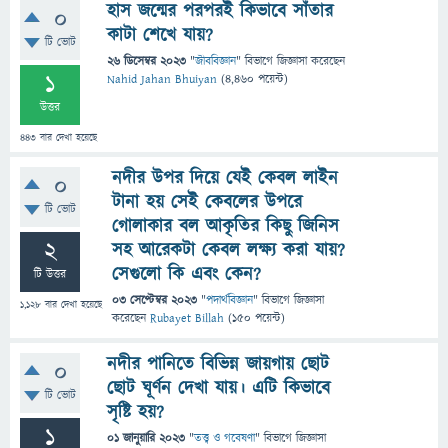
হাস জন্মের পরপরই কিভাবে সাঁতার
0
কাটা শেখে যায়?
টি ভোট
26 ডিসেম্বর 2023
"
জীববিজ্ঞান
" বিভাগে
জিজ্ঞাসা
করেছেন
1
Nahid Jahan Bhuiyan
(
4,460
পয়েন্ট)
উত্তর
443
বার দেখা হয়েছে
নদীর উপর দিয়ে যেই কেবল লাইন
0
টানা হয় সেই কেবলের উপরে
টি ভোট
গোলাকার বল আকৃতির কিছু জিনিস
2
সহ আরেকটা কেবল লক্ষ্য করা যায়?
সেগুলো কি এবং কেন?
টি উত্তর
03 সেপ্টেম্বর 2023
"
পদার্থবিজ্ঞান
" বিভাগে
জিজ্ঞাসা
1,128
বার দেখা হয়েছে
করেছেন
Rubayet Billah
(
150
পয়েন্ট)
নদীর পানিতে বিভিন্ন জায়গায় ছোট
0
ছোট ঘূর্ণন দেখা যায়। এটি কিভাবে
টি ভোট
সৃষ্টি হয়?
1
01 জানুয়ারি 2023
"
তত্ত্ব ও গবেষণা
" বিভাগে
জিজ্ঞাসা