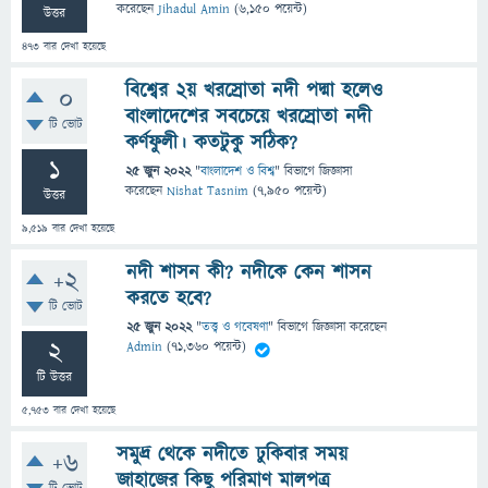
করেছেন
Jihadul Amin
(
6,150
পয়েন্ট)
উত্তর
473
বার দেখা হয়েছে
বিশ্বের ২য় খরস্রোতা নদী পদ্মা হলেও
0
বাংলাদেশের সবচেয়ে খরস্রোতা নদী
টি ভোট
কর্ণফুলী। কতটুকু সঠিক?
1
25 জুন 2022
"
বাংলাদেশ ও বিশ্ব
" বিভাগে
জিজ্ঞাসা
করেছেন
Nishat Tasnim
(
7,950
পয়েন্ট)
উত্তর
9,519
বার দেখা হয়েছে
নদী শাসন কী? নদীকে কেন শাসন
+2
করতে হবে?
টি ভোট
25 জুন 2022
"
তত্ত্ব ও গবেষণা
" বিভাগে
জিজ্ঞাসা
করেছেন
2
Admin
(
71,360
পয়েন্ট)
টি উত্তর
5,753
বার দেখা হয়েছে
সমুদ্র থেকে নদীতে ঢুকিবার সময়
+6
জাহাজের কিছু পরিমাণ মালপত্র