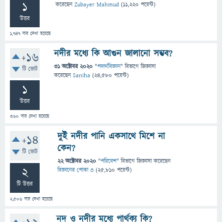
1
করেছেন
Zubayer Mahmud
(
11,220
পয়েন্ট)
উত্তর
1,747
বার দেখা হয়েছে
নদীর মধ্যে কি আগুন জালানো সম্ভব?
+16
31 অক্টোবর 2020
"
পদার্থবিজ্ঞান
" বিভাগে
জিজ্ঞাসা
টি ভোট
করেছেন
Saniha
(
24,580
পয়েন্ট)
1
উত্তর
360
বার দেখা হয়েছে
দুই নদীর পানি একসাথে মিশে না
+14
কেন?
টি ভোট
22 অক্টোবর 2020
"
পরিবেশ
" বিভাগে
জিজ্ঞাসা
করেছেন
2
বিজ্ঞানের পোকা ৩
(
25,810
পয়েন্ট)
টি উত্তর
2,506
বার দেখা হয়েছে
নদ ও নদীর মধ্যে পার্থক্য কি?