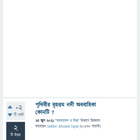
পৃথিবীর বৃহত্তম নদী অববাহিকা
+2
কোনটি ?
টি ভোট
25 জুন 2021
"
বাংলাদেশ ও বিশ্ব
" বিভাগে
জিজ্ঞাসা
2
করেছেন
Sabbir Ahmed Sajid
(
8,670
পয়েন্ট)
টি উত্তর