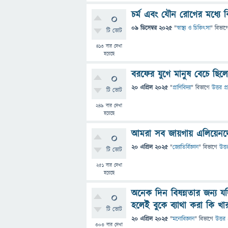
চর্ম এবং যৌন রোগের মধ্যে
0
09 ডিসেম্বর 2025
"
স্বাস্থ্য ও চিকিৎসা
" বিভাগ
টি ভোট
413
বার দেখা
হয়েছে
বরফের যুগে মানুষ বেচে ছিল
0
20 এপ্রিল 2025
"
প্রাণিবিদ্যা
" বিভাগে
উত্তর প্
টি ভোট
249
বার দেখা
হয়েছে
আমরা সব জায়গায় এলিয়েনদে
0
20 এপ্রিল 2025
"
জ্যোতির্বিজ্ঞান
" বিভাগে
উত্ত
টি ভোট
251
বার দেখা
হয়েছে
অনেক দিন বিষন্নতার জন্য যদ
0
হলেই বুকে ব্যাথা করা কি খা
টি ভোট
20 এপ্রিল 2025
"
মনোবিজ্ঞান
" বিভাগে
উত্তর 
303
বার দেখা