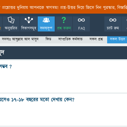
তির প্রশ্নোত্তর দুনিয়ায় আপনাকে স্বাগতম! প্রশ্ন-উত্তর দিয়ে জিতে নিন পুরস্কার, বিস্ত
!
অনুত্তরিত
বিভাগসমূহ
সদস্যবৃন্দ
প্রশ্ন করুন
FAQ
চ্যাট রুম
সদস্যঃ আব্দুল্লাহ আল মাসুদ
ফিড
সাম্প্রতিক কর্মকান্ড
সকল প্রশ্ন
সকল উত্তর
ুদ
ম্ভব ?
বয়সেও ১৭–১৮ বছরের মতো দেখায় কেন?