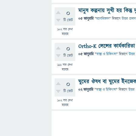
মানুষ কল্পনায় সুখী হয় কিন্ত
0
05 জানুয়ারি
"
মনোবিজ্ঞান
" বিভাগে
উত্তর প্রদান
টি ভোট
102
বার দেখা
হয়েছে
Ortho-K লেন্সের কার্যকারিতা ও
0
05 জানুয়ারি
"
স্বাস্থ্য ও চিকিৎসা
" বিভাগে
উত্তর 
টি ভোট
116
বার দেখা
হয়েছে
ঘুমের ঔষধ বা ঘুমের ইনজে
0
02 জানুয়ারি
"
স্বাস্থ্য ও চিকিৎসা
" বিভাগে
উত্তর 
টি ভোট
102
বার দেখা
হয়েছে