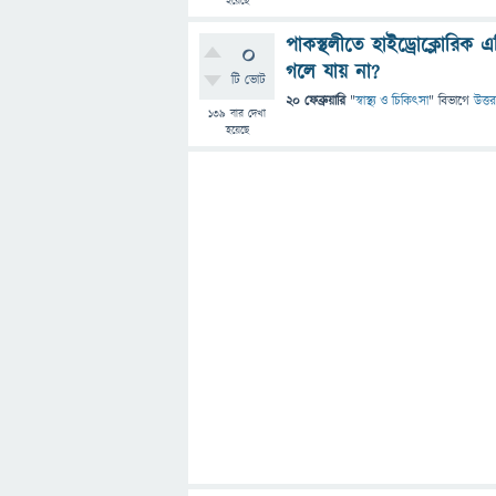
হয়েছে
পাকস্থলীতে হাইড্রোক্লোরিক 
0
গলে যায় না?
টি ভোট
20 ফেব্রুয়ারি
"
স্বাস্থ্য ও চিকিৎসা
" বিভাগে
উত্তর
139
বার দেখা
হয়েছে