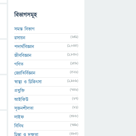
বিভাগসমূহ
সমস্ত বিভাগ
(641)
রসায়ন
(1,035)
পদার্থবিজ্ঞান
(1,830)
জীববিজ্ঞান
(159)
গণিত
(526)
জ্যোতির্বিজ্ঞান
(1,989)
স্বাস্থ্য ও চিকিৎসা
(736)
প্রযুক্তি
(67)
আইকিউ
(81)
সৃজনশীলতা
(388)
লাইফ
(749)
বিবিধ
(385)
চিন্তা ও দক্ষতা