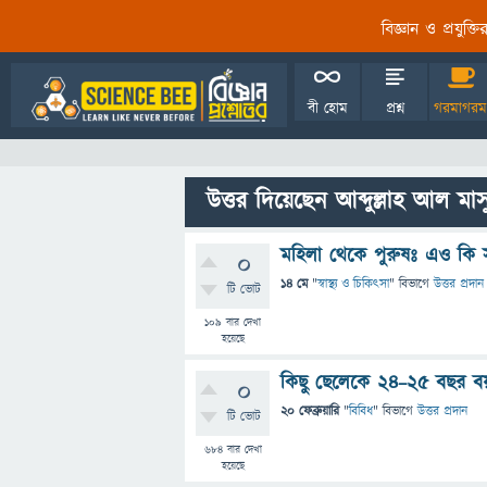
বিজ্ঞান ও প্রযুক্
বী হোম
প্রশ্ন
গরমাগরম
উত্তর দিয়েছেন আব্দুল্লাহ আল মাস
মহিলা থেকে পুরুষঃ এও কি স
0
14 মে
"
স্বাস্থ্য ও চিকিৎসা
" বিভাগে
উত্তর প্রদান
টি ভোট
109
বার দেখা
হয়েছে
কিছু ছেলেকে ২৪–২৫ বছর 
0
20 ফেব্রুয়ারি
"
বিবিধ
" বিভাগে
উত্তর প্রদান
টি ভোট
684
বার দেখা
হয়েছে