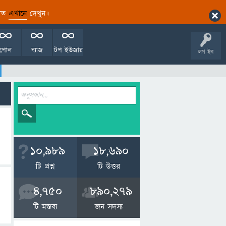
ারিত
এখানে
দেখুন।
পোল
ব্যাজ
টপ ইউজার
লগ ইন
10,989
18,690
টি প্রশ্ন
টি উত্তর
4,750
890,279
টি মন্তব্য
জন সদস্য