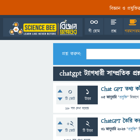
বিজ্ঞান ও প্রযুক্
বী হোম
প্রশ্ন
গরমাগরম
প্রশ্ন করুন:
chatgpt ট্যাগধারী সাম্প্রতিক প্রশ
Chat GPT তথ্য ক
0
1
05 জানুয়ারি
"
প্রযুক্তি
" বিভাগে
টি ভোট
উত্তর
118
বার দেখা হয়েছে
ChatGPT তৈরি করছ
+2
2
31 জানুয়ারি 2023
"
প্রযুক্তি
" 
টি ভোট
টি উত্তর