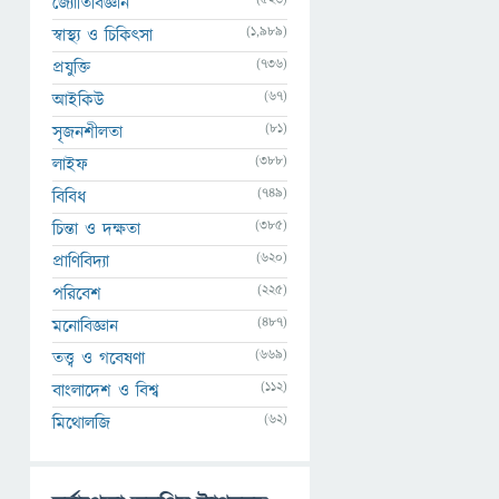
জ্যোতির্বিজ্ঞান
(1,989)
স্বাস্থ্য ও চিকিৎসা
(736)
প্রযুক্তি
(67)
আইকিউ
(81)
সৃজনশীলতা
(388)
লাইফ
(749)
বিবিধ
(385)
চিন্তা ও দক্ষতা
(620)
প্রাণিবিদ্যা
(225)
পরিবেশ
(487)
মনোবিজ্ঞান
(669)
তত্ত্ব ও গবেষণা
(112)
বাংলাদেশ ও বিশ্ব
(62)
মিথোলজি