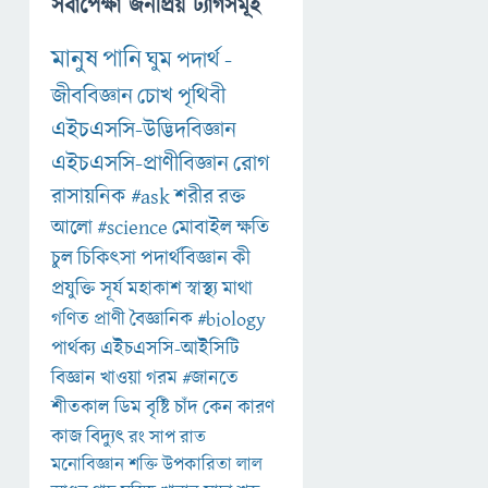
সর্বাপেক্ষা জনপ্রিয় ট্যাগসমূহ
মানুষ
পানি
ঘুম
পদার্থ
-
জীববিজ্ঞান
চোখ
পৃথিবী
এইচএসসি-উদ্ভিদবিজ্ঞান
এইচএসসি-প্রাণীবিজ্ঞান
রোগ
রাসায়নিক
#ask
শরীর
রক্ত
আলো
#science
মোবাইল
ক্ষতি
চুল
চিকিৎসা
পদার্থবিজ্ঞান
কী
প্রযুক্তি
সূর্য
মহাকাশ
স্বাস্থ্য
মাথা
গণিত
প্রাণী
বৈজ্ঞানিক
#biology
পার্থক্য
এইচএসসি-আইসিটি
বিজ্ঞান
খাওয়া
গরম
#জানতে
শীতকাল
ডিম
বৃষ্টি
চাঁদ
কেন
কারণ
কাজ
বিদ্যুৎ
রং
সাপ
রাত
মনোবিজ্ঞান
শক্তি
উপকারিতা
লাল