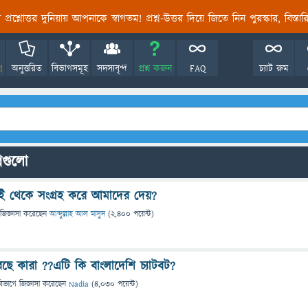
তির প্রশ্নোত্তর দুনিয়ায় আপনাকে স্বাগতম! প্রশ্ন-উত্তর দিয়ে জিতে নিন পুরস্কার, বিস্ত
!
অনুত্তরিত
বিভাগসমূহ
সদস্যবৃন্দ
প্রশ্ন করুন
FAQ
চ্যাট রুম
্নগুলো
ই থেকে সংগ্রহ করে আমাদের দেয়?
জিজ্ঞাসা
করেছেন
আব্দুল্লাহ আল মাসুদ
(
2,400
পয়েন্ট)
ে কারা ??এটি কি বাংলাদেশি চ্যাটবট?
বিভাগে
জিজ্ঞাসা
করেছেন
Nadia
(
4,030
পয়েন্ট)