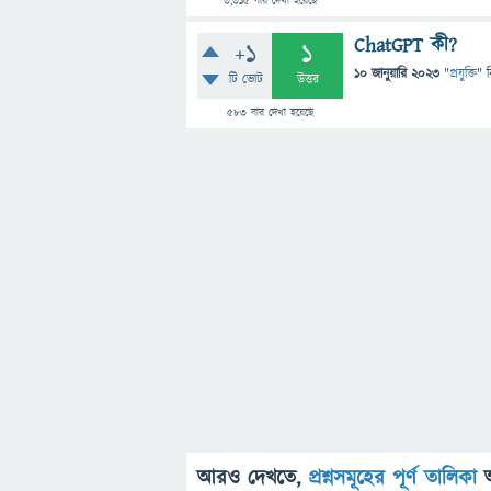
3,315
বার দেখা হয়েছে
ChatGPT কী?
+1
1
10 জানুয়ারি 2023
"
প্রযুক্তি
" 
টি ভোট
উত্তর
583
বার দেখা হয়েছে
আরও দেখতে,
প্রশ্নসমূহের পূর্ণ তালিকা