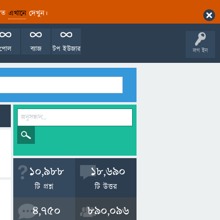
ারিত
এখানে
দেখুন।
পোল
ব্যাজ
টপ ইউজার
লগ ইন
10,988
18,690
টি প্রশ্ন
টি উত্তর
4,750
890,096