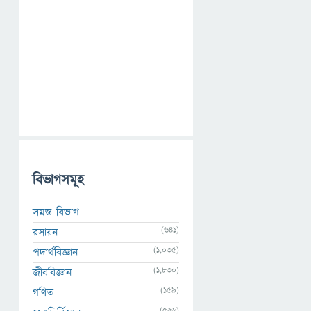
বিভাগসমূহ
সমস্ত বিভাগ
(641)
রসায়ন
(1,035)
পদার্থবিজ্ঞান
(1,830)
জীববিজ্ঞান
(159)
গণিত
(526)