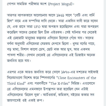
গোপন সামরিক পরীক্ষার অংশ (Project Mogul)।
তারপর ব্যাপকভাবে আলোচনায় আসে ১৯৬১ সালে "বেটি এবং বার্নি
হিল" নামে এক দম্পতির দাবি থেকে। তারা একদিন দাবী করে বসেন
যে, এক রাতে তারা UFO দ্বারা অপহৃত হয়েছিলেন এবং যারা অপহরণ
করেছিল তাদের চেহারা ছিল ঠিক এইরকম। সেই ঘটনার পর থেকেই
এই চেহারাটা মানুষের কল্পনার এলিয়েন হিসেবে গেঁথে যায়। তাদের
বর্ণনা অনুযায়ী এলিয়েনরা যেরকম দেখতে ছিলো - ধূসর বর্ণের গায়ে,
বড় মাথা, বিশাল কালো চোখ, ছোট নাক আর মুখ, আর একদম
পাতলা শরীর। সেখান থেকেই গ্রে এলিয়েনদের এই ডিজাইন অনেক
জনপ্রিয় হয়ে যায়।
এরপর একে আরও জনপ্রিয় করে তোলে ১৯৭০-এর দশকের সাইফাই
সিনেমাগুলো বিশেষ করে স্পিলবার্গের "Close Encounters of the
Third Kind" এবং পরবর্তীতে "The X-Files" সিরিজ। এগুলোতে
গ্রে এলিয়েনদের এমনভাবে উপস্থাপন করা হয়েছিল যেন এটাই
এলিয়েনদের ‘রিয়েল লুক’। আর্টওয়ার্ক, কমিকস, বইয়ের কভার সব
জায়গাতেই ওই একই রুপ।