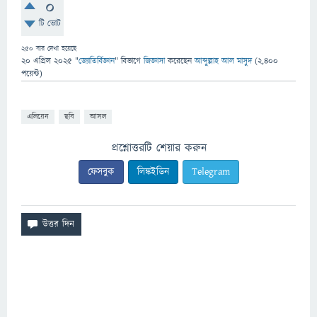
0
টি ভোট
250
বার দেখা হয়েছে
20 এপ্রিল 2025
"
জ্যোতির্বিজ্ঞান
" বিভাগে
জিজ্ঞাসা
করেছেন
আব্দুল্লাহ আল মাসুদ
(
2,400
পয়েন্ট)
এলিয়েন
ছবি
আসল
প্রশ্নোত্তরটি শেয়ার করুন
ফেসবুক
লিঙ্কইডিন
Telegram