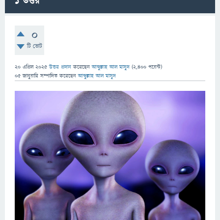
1
উত্তর
0
টি ভোট
20 এপ্রিল 2025
উত্তর প্রদান
করেছেন
আব্দুল্লাহ আল মাসুদ
(
2,400
পয়েন্ট)
05 জানুয়ারি
সম্পাদিত
করেছেন
আব্দুল্লাহ আল মাসুদ