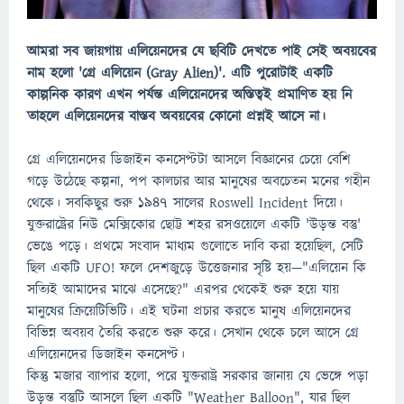
আমরা সব জায়গায় এলিয়েনদের যে ছবিটি দেখতে পাই সেই অবয়বের
নাম হলো 'গ্রে এলিয়েন (Gray Alien)'. এটি পুরোটাই একটি
কাল্পনিক কারণ এখন পর্যন্ত এলিয়েনদের অস্তিত্বই প্রমাণিত হয় নি
তাহলে এলিয়েনদের বাস্তব অবয়বের কোনো প্রশ্নই আসে না।
গ্রে এলিয়েনদের ডিজাইন কনসেপ্টটা আসলে বিজ্ঞানের চেয়ে বেশি
গড়ে উঠেছে কল্পনা, পপ কালচার আর মানুষের অবচেতন মনের গহীন
থেকে। সবকিছুর শুরু ১৯৪৭ সালের Roswell Incident দিয়ে।
যুক্তরাষ্ট্রের নিউ মেক্সিকোর ছোট্ট শহর রসওয়েলে একটি 'উড়ন্ত বস্তু'
ভেঙে পড়ে। প্রথমে সংবাদ মাধ্যম গুলোতে দাবি করা হয়েছিল, সেটি
ছিল একটি UFO! ফলে দেশজুড়ে উত্তেজনার সৃষ্টি হয়—"এলিয়েন কি
সত্যিই আমাদের মাঝে এসেছে?" এরপর থেকেই শুরু হয়ে যায়
মানুষের ক্রিয়েটিভিটি। এই ঘটনা প্রচার করতে মানুষ এলিয়েনদের
বিভিন্ন অবয়ব তৈরি করতে শুরু করে। সেখান থেকে চলে আসে গ্রে
এলিয়েনদের ডিজাইন কনসেপ্ট।
কিন্তু মজার ব্যাপার হলো, পরে যুক্তরাষ্ট্র সরকার জানায় যে ভেঙ্গে পড়া
উড়ন্ত বস্তুটি আসলে ছিল একটি "Weather Balloon", যার ছিল