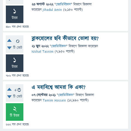
23 অগাস্ট 2022
"
জ্যোতির্বিজ্ঞান
" বিভাগে
জিজ্ঞাসা
1
করেছেন
Jihadul Amin
(
6,150
পয়েন্ট)
উত্তর
490
বার দেখা হয়েছে
ব্লাকহোলের ছবি কীভাবে তোলা হয়?
0
21 জুন 2022
"
জ্যোতির্বিজ্ঞান
" বিভাগে
জিজ্ঞাসা
করেছেন
টি ভোট
Nishat Tasnim
(
7,950
পয়েন্ট)
1
উত্তর
786
বার দেখা হয়েছে
এ মহাবিশ্বে আমরা কি একা?
+3
07 সেপ্টেম্বর 2021
"
জ্যোতির্বিজ্ঞান
" বিভাগে
জিজ্ঞাসা
টি ভোট
করেছেন
Tamim Hossain
(
12,990
পয়েন্ট)
2
টি উত্তর
662
বার দেখা হয়েছে