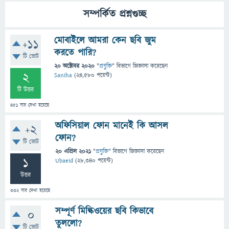
সম্পর্কিত প্রশ্নগুচ্ছ
মোবাইলে আমরা কেন ছবি জুম
+11
করতে পারি?
টি ভোট
20 অক্টোবর 2020
"
প্রযুক্তি
" বিভাগে
জিজ্ঞাসা
করেছেন
2
Saniha
(
24,580
পয়েন্ট)
টি উত্তর
451
বার দেখা হয়েছে
অফিসিয়াল ফোন মানেই কি আসল
+2
ফোন?
টি ভোট
20 এপ্রিল 2021
"
প্রযুক্তি
" বিভাগে
জিজ্ঞাসা
করেছেন
1
Ubaeid
(
28,340
পয়েন্ট)
উত্তর
332
বার দেখা হয়েছে
সম্পূর্ণ মিল্কিওয়ের ছবি কিভাবে
0
তুললো?
টি ভোট