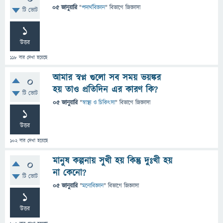
05 জানুয়ারি
"
পদার্থবিজ্ঞান
" বিভাগে
জিজ্ঞাসা
টি ভোট
1
উত্তর
118
বার দেখা হয়েছে
আমার স্বপ্ন গুলো সব সময় ভয়ঙ্কর
0
হয় তাও প্রতিদিন এর কারণ কি?
টি ভোট
05 জানুয়ারি
"
স্বাস্থ্য ও চিকিৎসা
" বিভাগে
জিজ্ঞাসা
1
উত্তর
102
বার দেখা হয়েছে
মানুষ কল্পনায় সুখী হয় কিন্তু দুঃখী হয়
0
না কেনো?
টি ভোট
05 জানুয়ারি
"
মনোবিজ্ঞান
" বিভাগে
জিজ্ঞাসা
1
উত্তর