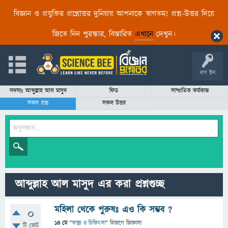
বিজ্ঞান ও প্রযুক্তির প্রশ্নোত্তর দুনিয়ায় আপনাকে স্বাগতম! প্রশ্ন-উত্তর দিয়ে
জিতে নিন পুরস্কার, বিস্তারিত
এখানে
দেখুন।
লগ ইন
সদস্যঃ আব্দুল্লাহ আল মাসুদ
ফিড
সাম্প্রতিক কর্মকান্ড
সকল প্রশ্ন
সকল উত্তর
আব্দুল্লাহ আল মাসুদ এর করা প্রশ্নগুচ্ছ
মহিলা থেকে পুরুষঃ এও কি সম্ভব ?
0
14 মে
"
স্বাস্থ্য ও চিকিৎসা
" বিভাগে
জিজ্ঞাসা
টি ভোট