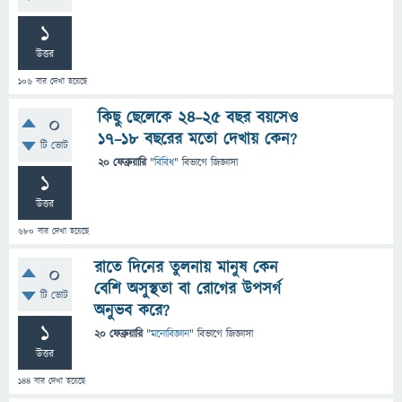
1
উত্তর
106
বার দেখা হয়েছে
কিছু ছেলেকে ২৪–২৫ বছর বয়সেও
0
১৭–১৮ বছরের মতো দেখায় কেন?
টি ভোট
20 ফেব্রুয়ারি
"
বিবিধ
" বিভাগে
জিজ্ঞাসা
1
উত্তর
680
বার দেখা হয়েছে
রাতে দিনের তুলনায় মানুষ কেন
0
বেশি অসুস্থতা বা রোগের উপসর্গ
টি ভোট
অনুভব করে?
1
20 ফেব্রুয়ারি
"
মনোবিজ্ঞান
" বিভাগে
জিজ্ঞাসা
উত্তর
144
বার দেখা হয়েছে