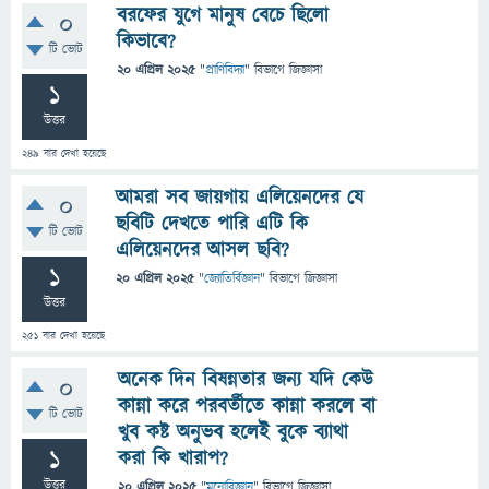
বরফের যুগে মানুষ বেচে ছিলো
0
কিভাবে?
টি ভোট
20 এপ্রিল 2025
"
প্রাণিবিদ্যা
" বিভাগে
জিজ্ঞাসা
1
উত্তর
249
বার দেখা হয়েছে
আমরা সব জায়গায় এলিয়েনদের যে
0
ছবিটি দেখতে পারি এটি কি
টি ভোট
এলিয়েনদের আসল ছবি?
1
20 এপ্রিল 2025
"
জ্যোতির্বিজ্ঞান
" বিভাগে
জিজ্ঞাসা
উত্তর
251
বার দেখা হয়েছে
অনেক দিন বিষন্নতার জন্য যদি কেউ
0
কান্না করে পরবর্তীতে কান্না করলে বা
টি ভোট
খুব কষ্ট অনুভব হলেই বুকে ব্যাথা
1
করা কি খারাপ?
উত্তর
20 এপ্রিল 2025
"
মনোবিজ্ঞান
" বিভাগে
জিজ্ঞাসা