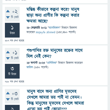
মস্তিষ্ক কীভাবে কল্পনা করে? মানুষ
+2
ছাড়া অন্য প্রাণীর কি কল্পনা করার
টি ভোট
ক্ষমতা আছে?
1
28 ফেব্রুয়ারি 2021
"
মনোবিজ্ঞান
" বিভাগে
জিজ্ঞাসা
করেছেন
Hojayfa Ahmed
(
135,490
পয়েন্ট)
উত্তর
387
বার দেখা হয়েছে
পশুপাখির রক্ত মানুষের রক্তের সাথে
+1
মিল নেই কেন?
টি ভোট
25 অগাস্ট 2023
"
প্রাণিবিদ্যা
" বিভাগে
জিজ্ঞাসা
করেছেন
3
জারিফ
(
630
পয়েন্ট)
টি উত্তর
768
বার দেখা হয়েছে
মানুষ বাদে অন্য প্রাণির মৃতদেহ
+3
দেখলে আমরা ভয় পাই না তেমন।
টি ভোট
কিন্তু মানুষের মৃতদেহ দেখলে আমরা
2
এতো ভয় পাই কেনো???