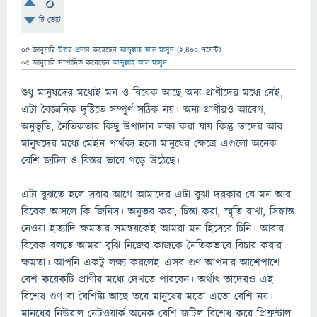
0
টি ভোট
05 জানুয়ারি
উত্তর প্রদান
করেছেন
আব্দুল্লাহ আল মাসুদ
(
2,400
পয়েন্ট)
05 জানুয়ারি
সম্পাদিত
করেছেন
আব্দুল্লাহ আল মাসুদ
শুধু মানুষদের মধ্যেই মন ও বিবেক আছে অন্য প্রাণীদের মধ্যে নেই,
এটা বৈজ্ঞানিক দৃষ্টিতে সম্পুর্ণ সঠিক নয়। অন্য প্রাণীরও আবেগ,
অনুভূতি, নৈতিকতার কিছু উপাদান লক্ষ্য করা যায় কিন্তু তাদের আর
মানুষদের মধ্যে মেইন পার্থক্য হলো মানুষের ক্ষেত্রে এগুলো অনেক
বেশি জটিল ও বিস্তর ভাবে গড়ে উঠেছে।
এটা বুঝতে হলে সবার আগে আমাদের এটা বুঝা দরকার যে মন আর
বিবেক আসলে কি জিনিস। অনুভব করা, চিন্তা করা, স্মৃতি রাখা, সিদ্ধান্ত
নেওয়া ইত্যাদি ক্ষমতার সমন্বয়কেই আমরা মন হিসেবে চিনি। আবার
বিবেক বলতে আমরা বুঝি নিজের কাজকে নৈতিকভাবে বিচার করার
ক্ষমতা। আপনি একটু লক্ষ্য করলেই এসব গুণ আপনার আশেপাশে
বেশ কয়েকটি প্রাণীর মধ্যে দেখতে পারবেন। অর্থাৎ তাদেরও এই
বিশেষ গুণ বা বৈশিষ্ট্য আছে তবে মানুষের মতো এতো বেশি নয়।
মানুষের নিউরাল নেটওয়ার্ক অনেক বেশি জটিল বিশেষ করে প্রিফ্রন্টাল