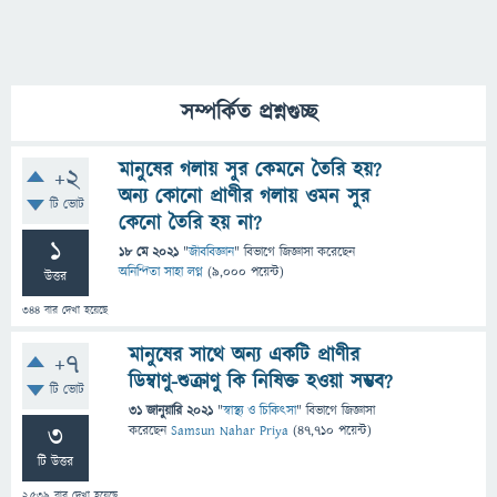
সম্পর্কিত প্রশ্নগুচ্ছ
মানুষের গলায় সুর কেমনে তৈরি হয়?
+2
অন্য কোনো প্রাণীর গলায় ওমন সুর
টি ভোট
কেনো তৈরি হয় না?
1
18 মে 2021
"
জীববিজ্ঞান
" বিভাগে
জিজ্ঞাসা
করেছেন
অনিন্দিতা সাহা লগ্ন
(
9,000
পয়েন্ট)
উত্তর
344
বার দেখা হয়েছে
মানুষের সাথে অন্য একটি প্রাণীর
+7
ডিম্বাণু-শুক্রাণু কি নিষিক্ত হওয়া সম্ভব?
টি ভোট
31 জানুয়ারি 2021
"
স্বাস্থ্য ও চিকিৎসা
" বিভাগে
জিজ্ঞাসা
3
করেছেন
Samsun Nahar Priya
(
47,710
পয়েন্ট)
টি উত্তর
2,539
বার দেখা হয়েছে