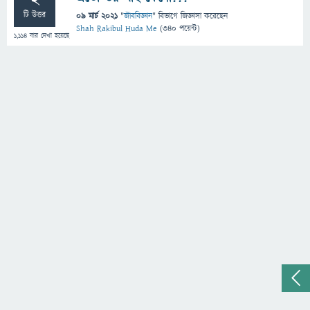
টি উত্তর
09 মার্চ 2021
"
জীববিজ্ঞান
" বিভাগে
জিজ্ঞাসা
করেছেন
Shah Rakibul Huda Me
(
340
পয়েন্ট)
1,114
বার দেখা হয়েছে