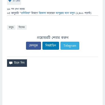
টি ভোট
119
বার দেখা হয়েছে
05 জানুয়ারি
"
প্রাণিবিদ্যা
" বিভাগে
জিজ্ঞাসা
করেছেন
আব্দুল্লাহ আল মাসুদ
(
2,400
পয়েন্ট)
মানুষ
বিবেক
প্রশ্নোত্তরটি শেয়ার করুন
ফেসবুক
লিঙ্কইডিন
Telegram