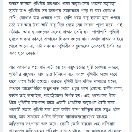
বাতাস আসলে পৃথিবীর চারপাশে থাকা বায়ুমণ্ডলের গ্যাসের নড়াচড়া।
সূর্যের তাপ পৃথিবীর সব জায়গায় সমানভাবে পড়ে না বরং কোথাও
বেশি, কোথাও কম এভাবে পরে। বেশি গরম বায়ু হালকা হয়ে ওপরে
উঠে যায় আর ঠান্ডা ভারী বায়ু নিচে নেমে সেই জায়গা পূরণ করে। এই
ওঠানামা আর স্থানবদলের ফলেই বাতাস তৈরি হয়। পাশাপাশি পৃথিবী
ঘুরতে থাকার কারণে বাতাসের দিকও বদলে যায়। অর্থাৎ বাতাস বাইরে
থেকে আসে না, এটা সবসময় পৃথিবীর বায়ুমণ্ডলের ভেতরেই তৈরি হয়
এবং ঘুরে বেড়ায়।
আর আপনার প্রশ্ন যদি এটা হয় যে বায়ুমন্ডলের সৃষ্টি কোথায় তাহলে,
পৃথিবীর বায়ুমণ্ডল প্রায় ৪.৫ বিলিয়ন বছর আগে পৃথিবীর সাথে সাথে
ধাপে ধাপে তৈরি হয়েছে। শুরুতে পৃথিবী ছিল গলিত পাথরের মতো,
যেখানে আগ্নেয়গিরির অগ্ন্যুৎপাত থেকে প্রচুর গ্যাস (যেমনঃ জলীয় বাষ্প,
কার্বন ডাই-অক্সাইড, নাইট্রোজেন) নির্গত হয়। এই গ্যাসগুলো ধীরে
ধীরে পৃথিবীর চারপাশে জমে একটি প্রাথমিক বায়ুমণ্ডল তৈরি করে।
পরবর্তী সময়ে পৃথিবী ঠান্ডা হলে জলীয় বাষ্প ঘনীভূত হয়ে সমুদ্র গঠন
করে, আর সাগরের প্রাচীন জীবেরা সালোকসংশ্লেষণের মাধ্যমে
অক্সিজেন উৎপাদন শুরু করে। কোটি কোটি বছরের এই প্রক্রিয়ায়
বায়ুমণ্ডলে অক্সিজেনের পরিমাণ বাড়তে থাকে এবং আজকের বায়ুমণ্ডল