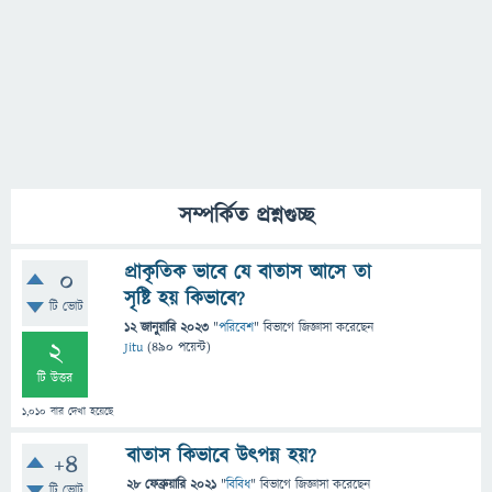
সম্পর্কিত প্রশ্নগুচ্ছ
প্রাকৃতিক ভাবে যে বাতাস আসে তা
0
সৃষ্টি হয় কিভাবে?
টি ভোট
12 জানুয়ারি 2023
"
পরিবেশ
" বিভাগে
জিজ্ঞাসা
করেছেন
2
Jitu
(
490
পয়েন্ট)
টি উত্তর
1,010
বার দেখা হয়েছে
বাতাস কিভাবে উৎপন্ন হয়?
+4
28 ফেব্রুয়ারি 2021
"
বিবিধ
" বিভাগে
জিজ্ঞাসা
করেছেন
টি ভোট