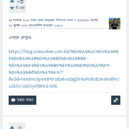
+3
টি ভোট
24 নভেম্বর 2020
উত্তর প্রদান
করেছেন
বিজ্ঞানের পোকা ৫
(
123,410
পয়েন্ট)
28 জুলাই 2021
পূনঃপ্রদর্শিত
করেছেন
Admin
এখানে দেখুনঃ
https://blog.sciencebee.com.bd/%E0%A6%AC%E0%A6%B
E%E0%A6%A4%E0%A6%BE%E0%A6%B8-
%E0%A6%86%E0%A6%B8%E0%A6%B2%E0%A7%87-
%E0%A6%95%E0%A7%80/?
fbclid=IwAR0CdymFB7FoXa3vmDg1lV2oPO5oEc8sl8a58U
nZ1SU-G1GUyOlW8Q-isSk
0