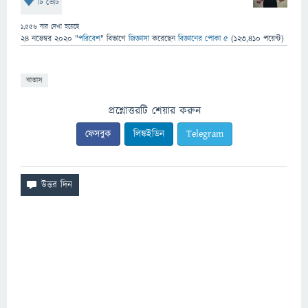
টি ভোট
1,556
বার দেখা হয়েছে
24 নভেম্বর 2020
"
পরিবেশ
" বিভাগে
জিজ্ঞাসা
করেছেন
বিজ্ঞানের পোকা ৫
(
123,410
পয়েন্ট)
বাতাস
প্রশ্নোত্তরটি শেয়ার করুন
ফেসবুক
লিঙ্কইডিন
Telegram