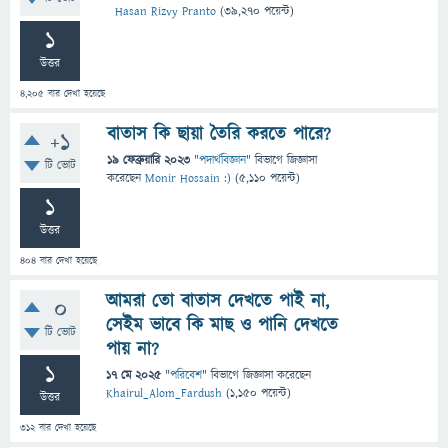
Hasan Rizvy Pranto
(
39,270
পয়েন্ট)
1
উত্তর
4,205
বার দেখা হয়েছে
বাতাস কি ছায়া তৈরি করতে পারে?
+1
19 ফেব্রুয়ারি 2023
"
পদার্থবিজ্ঞান
" বিভাগে
জিজ্ঞাসা
টি ভোট
করেছেন
Monir Hossain :)
(
5,110
পয়েন্ট)
1
উত্তর
404
বার দেখা হয়েছে
আমরা তো বাতাস দেখতে পাই না,
0
সেইম ভাবে কি মাছ ও পানি দেখতে
টি ভোট
পায় না?
1
17 মে 2025
"
পরিবেশ
" বিভাগে
জিজ্ঞাসা
করেছেন
Khairul_Alom_Fardush
(
1,150
পয়েন্ট)
উত্তর
312
বার দেখা হয়েছে