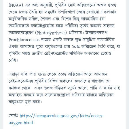
(NOAA) এর তথ্য অনুযায়ী, পৃথিবীর মোট অক্সিজেনের অন্তত ৫০%
থেকে ৮০% তৈরি হয় সমুদ্রের উপরিভাগে ভেসে বেড়ানো একপ্রকার
অণুবীক্ষণিক উদ্ভিদ, শৈবাল এবং বিশেষ কিছু ব্যাকটেরিয়া (যা
সামগ্রিকভাবে ফাইটোপ্ল্যাঙ্কটন নামে পরিচিত) সূর্যের আলোর সাহায্যে
সালোকসংশ্লেষণ (Photosynthesis) প্রক্রিয়ায়। উদাহরণস্বরূপ,
Prochlorococcus নামের একটি অত্যন্ত ক্ষুদ্র সামুদ্রিক ব্যাকটেরিয়া
একাই আমাদের পুরো বায়ুমণ্ডলের প্রায় ২০% অক্সিজেন তৈরি করে, যা
পৃথিবীর সমস্ত ক্রান্তীয় রেইনফরেস্টের সম্মিলিত অবদানের চেয়েও
বেশি।
এছাড়া বাকি প্রায় ২৮% থেকে ৩০% অক্সিজেন আসে আমাজন
রেইনফরেস্টসহ পৃথিবীর বিভিন্ন অঞ্চলের স্থলভাগের গাছপালা ও
বনাঞ্চল থেকে। এসব স্থলজ উদ্ভিদও সূর্যের আলো, পানি ও কার্বন ডাই
অক্সাইড ব্যবহার করে সালোকসংশ্লেষণ প্রক্রিয়ার মাধ্যমে অক্সিজেন
বায়ুমণ্ডলে মুক্ত করে।
সোর্সঃ
https://oceanservice.noaa.gov/facts/ocean-
oxygen.html