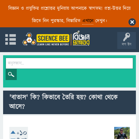
বিজ্ঞান ও প্রযুক্তির প্রশ্নোত্তর দুনিয়ায় আপনাকে স্বাগতম! প্রশ্ন-উত্তর দিয়ে
জিতে নিন পুরস্কার, বিস্তারিত
এখানে
দেখুন।
লগ ইন
'বাতাস' কি? কিভাবে তৈরি হয়? কোথা থেকে
আসে?
+10