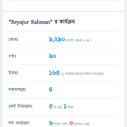
"Reyajur Rahman" র কার্যক্রম
9,290
স্কোরঃ
পয়েন্ট (র‌্যাংক #
44
)
90
প্রশ্নঃ
165
উত্তরঃ
(
3
সর্বোত্তম হিসাবে নির্বাচন করেছেন)
4
মন্তব্যসমূহঃ
5
1
ভোট দিয়েছেনঃ
টি প্রশ্ন,
উত্তর
6
0
দান করেছেন:
সম্মত ভোট,
অসম্মত ভোট