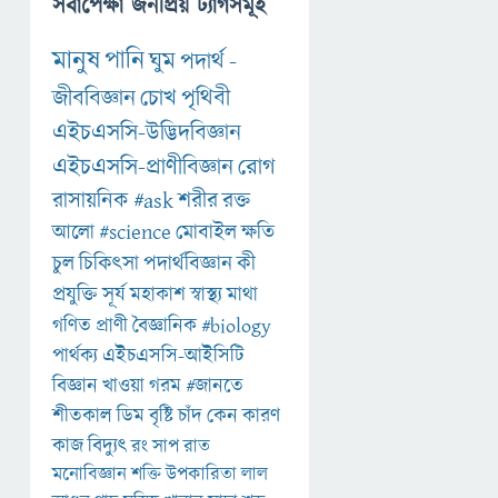
সর্বাপেক্ষা জনপ্রিয় ট্যাগসমূহ
মানুষ
পানি
ঘুম
পদার্থ
-
জীববিজ্ঞান
চোখ
পৃথিবী
এইচএসসি-উদ্ভিদবিজ্ঞান
এইচএসসি-প্রাণীবিজ্ঞান
রোগ
রাসায়নিক
#ask
শরীর
রক্ত
আলো
#science
মোবাইল
ক্ষতি
চুল
চিকিৎসা
পদার্থবিজ্ঞান
কী
প্রযুক্তি
সূর্য
মহাকাশ
স্বাস্থ্য
মাথা
গণিত
প্রাণী
বৈজ্ঞানিক
#biology
পার্থক্য
এইচএসসি-আইসিটি
বিজ্ঞান
খাওয়া
গরম
#জানতে
শীতকাল
ডিম
বৃষ্টি
চাঁদ
কেন
কারণ
কাজ
বিদ্যুৎ
রং
সাপ
রাত
মনোবিজ্ঞান
শক্তি
উপকারিতা
লাল