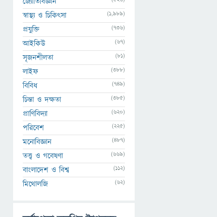
জ্যোতির্বিজ্ঞান
(1,989)
স্বাস্থ্য ও চিকিৎসা
(736)
প্রযুক্তি
(67)
আইকিউ
(81)
সৃজনশীলতা
(388)
লাইফ
(749)
বিবিধ
(385)
চিন্তা ও দক্ষতা
(620)
প্রাণিবিদ্যা
(225)
পরিবেশ
(487)
মনোবিজ্ঞান
(669)
তত্ত্ব ও গবেষণা
(112)
বাংলাদেশ ও বিশ্ব
(62)
মিথোলজি