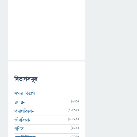
বিভাগসমূহ
সমস্ত বিভাগ
(641)
রসায়ন
(1,035)
পদার্থবিজ্ঞান
(1,829)
জীববিজ্ঞান
(159)
গণিত
(526)