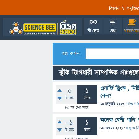
বিজ্ঞান ও প্রযুক্
বী হোম
প্রশ্ন
গরমাগরম
প্রশ্ন করুন:
ঝুঁকি ট্যাগধারী সাম্প্রতিক প্রশ্নগুল
এনার্জি ড্রিংক , মি
0
1
কেন?
টি ভোট
উত্তর
13 জানুয়ারি 2023
"
স্বাস্থ্য 
431
বার দেখা হয়েছে
অনেক বেশী পানি পানে
+1
1
16 নভেম্বর 2021
"
স্বাস্থ্য ও 
টি ভোট
উত্তর