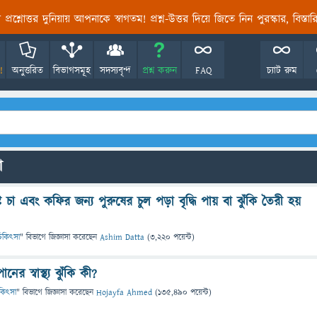
তির প্রশ্নোত্তর দুনিয়ায় আপনাকে স্বাগতম! প্রশ্ন-উত্তর দিয়ে জিতে নিন পুরস্কার, বিস্ত
!
অনুত্তরিত
বিভাগসমূহ
সদস্যবৃন্দ
প্রশ্ন করুন
FAQ
চ্যাট রুম
ো
ষ্টি চা এবং কফির জন্য পুরুষের চুল পড়া বৃদ্ধি পায় বা ঝুঁকি তৈরী হয়
ও চিকিৎসা
" বিভাগে
জিজ্ঞাসা
করেছেন
Ashim Datta
(
3,220
পয়েন্ট)
র স্বাস্থ্য ঝুঁকি কী?
চিকিৎসা
" বিভাগে
জিজ্ঞাসা
করেছেন
Hojayfa Ahmed
(
135,490
পয়েন্ট)