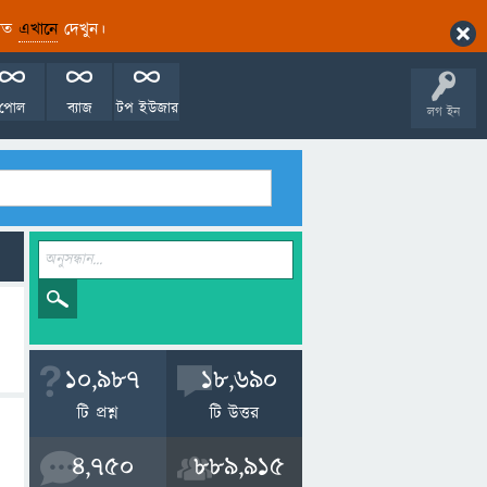
ারিত
এখানে
দেখুন।
পোল
ব্যাজ
টপ ইউজার
লগ ইন
10,987
18,690
টি প্রশ্ন
টি উত্তর
4,750
889,915