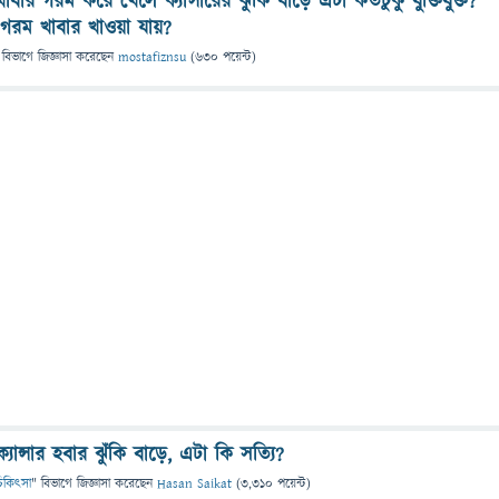
 খাবার গরম করে খেলে ক্যান্সারের ঝুকি বাড়ে এটা কতটুকু যুক্তিযুক্ত?
কে গরম খাবার খাওয়া যায়?
 বিভাগে
জিজ্ঞাসা
করেছেন
mostafiznsu
(
630
পয়েন্ট)
ান্সার হবার ঝুঁকি বাড়ে, এটা কি সত্যি?
ও চিকিৎসা
" বিভাগে
জিজ্ঞাসা
করেছেন
Hasan Saikat
(
3,310
পয়েন্ট)