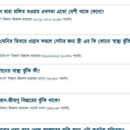
গ দ্বারা চালিত হওয়ার প্রবণতা এতো বেশী থাকে কেনো?
ন
" বিভাগে
জিজ্ঞাসা
করেছেন
Kanija Afroz
(
2,140
পয়েন্ট)
যোনির ভিতরে প্রস্রাব করলে সেটার জন্য স্ত্রী এর কি কোনো স্বাস্থ্য ঝুঁক
ও চিকিৎসা
" বিভাগে
জিজ্ঞাসা
করেছেন
EliusHHimel
(
10,470
পয়েন্ট)
র স্বাস্থ্য ঝুঁকি কী?
িকিৎসা
" বিভাগে
জিজ্ঞাসা
করেছেন
হায়াত
(
20,400
পয়েন্ট)
গ-জীবাণু বিস্তারের ঝুঁকি থাকে?
বিভাগে
জিজ্ঞাসা
করেছেন
মেহেদী হাসান
(
141,860
পয়েন্ট)