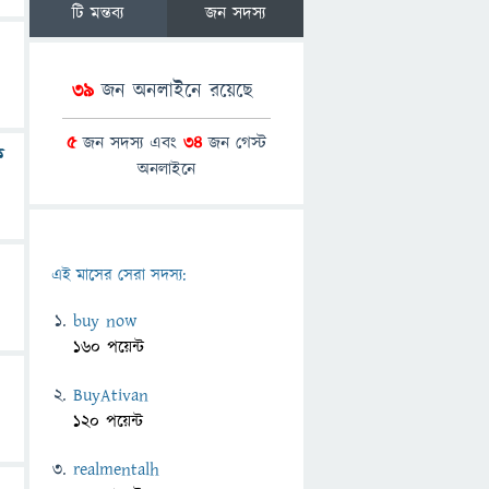
টি মন্তব্য
জন সদস্য
39
জন অনলাইনে রয়েছে
5
জন সদস্য এবং
34
জন গেস্ট
ি
অনলাইনে
এই মাসের সেরা সদস্য:
buy now
160 পয়েন্ট
BuyAtivan
120 পয়েন্ট
realmentalh