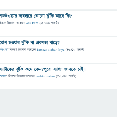
ক সফটওয়্যার ব্যবহারে কোনো ঝুঁকি আছে কি?
বিভাগে
জিজ্ঞাসা
করেছেন
Abu Reza
(
10,660
পয়েন্ট)
দরোগ হওয়ার ঝুঁকি বা প্রবণতা বাড়ে?
ও চিকিৎসা
" বিভাগে
জিজ্ঞাসা
করেছেন
Samsun Nahar Priya
(
47,710
পয়েন্ট)
অ্যাটাকের ঝুঁকি কমে কেন?পুরো ব্যাখ্যা জানতে চাই।
গবেষণা
" বিভাগে
জিজ্ঞাসা
করেছেন
noshin mahee
(
110,340
পয়েন্ট)