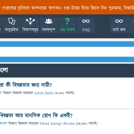
তির প্রশ্নোত্তর দুনিয়ায় আপনাকে স্বাগতম! প্রশ্ন-উত্তর দিয়ে জিতে নিন পুরস্কার, বিস্ত
!
অনুত্তরিত
বিভাগসমূহ
সদস্যবৃন্দ
প্রশ্ন করুন
FAQ
চ্যাট রুম
গুলো
া কী বিষণ্ণতার জন্য দায়ী?
ন
" বিভাগে
জিজ্ঞাসা
করেছেন
Ashim Datta
(
3,220
পয়েন্ট)
 বিষণ্ণতা আর মানসিক রোগ কি একই?
িকিৎসা
" বিভাগে
জিজ্ঞাসা
করেছেন
Fahad Alamgir Dhruba
(
24,290
পয়েন্ট)