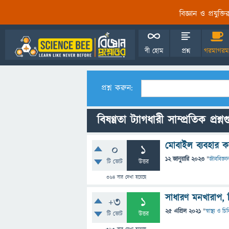
বিজ্ঞান ও প্রযুক্
বী হোম
প্রশ্ন
গরমাগরম
প্রশ্ন করুন:
বিষণ্ণতা ট্যাগধারী সাম্প্রতিক প্রশ্ন
মোবাইল ব্যবহার কর
0
1
12 জানুয়ারি 2023
"
জীববিজ্ঞা
টি ভোট
উত্তর
364
বার দেখা হয়েছে
সাধারণ মনখারাপ,
+3
1
25 এপ্রিল 2021
"
স্বাস্থ্য ও চ
টি ভোট
উত্তর