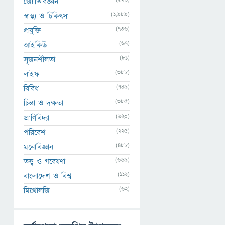
জ্যোতির্বিজ্ঞান
(1,989)
স্বাস্থ্য ও চিকিৎসা
(736)
প্রযুক্তি
(67)
আইকিউ
(81)
সৃজনশীলতা
(388)
লাইফ
(749)
বিবিধ
(385)
চিন্তা ও দক্ষতা
(620)
প্রাণিবিদ্যা
(225)
পরিবেশ
(488)
মনোবিজ্ঞান
(669)
তত্ত্ব ও গবেষণা
(112)
বাংলাদেশ ও বিশ্ব
(62)
মিথোলজি