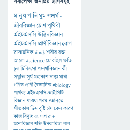
সর্বাপেক্ষা জনপ্রিয় ট্যাগসমূহ
মানুষ
পানি
ঘুম
পদার্থ
-
জীববিজ্ঞান
চোখ
পৃথিবী
এইচএসসি-উদ্ভিদবিজ্ঞান
এইচএসসি-প্রাণীবিজ্ঞান
রোগ
রাসায়নিক
#ask
শরীর
রক্ত
আলো
#science
মোবাইল
ক্ষতি
চুল
চিকিৎসা
পদার্থবিজ্ঞান
কী
প্রযুক্তি
সূর্য
মহাকাশ
স্বাস্থ্য
মাথা
গণিত
প্রাণী
বৈজ্ঞানিক
#biology
পার্থক্য
এইচএসসি-আইসিটি
বিজ্ঞান
খাওয়া
গরম
#জানতে
শীতকাল
ডিম
বৃষ্টি
চাঁদ
কেন
কারণ
কাজ
বিদ্যুৎ
রং
সাপ
রাত
মনোবিজ্ঞান
শক্তি
উপকারিতা
লাল