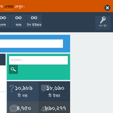
ারিত
এখানে
দেখুন।
পোল
ব্যাজ
টপ ইউজার
লগ ইন
10,989
18,690
টি প্রশ্ন
টি উত্তর
4,750
890,277