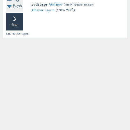
0
17 মে 2023
"
জীববিজ্ঞান
" বিভাগে
জিজ্ঞাসা
করেছেন
টি ভোট
Athaher Sayem
(
1,750
পয়েন্ট)
1
উত্তর
379
বার দেখা হয়েছে