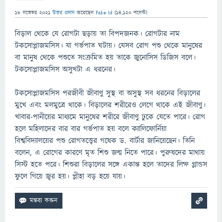
18 নভেম্বর 2021
উত্তর প্রদান
করেছেন
Fake Id
(
14,120
পয়েন্ট)
বিড়াল থেকে যে রোগটা ছড়ায় তা বিপদজনক। রোগটার নাম
টকসোপ্লাজমসিস। যা গর্ভপাত ঘটায়। যেসব রোগ পশু থেকে মানুষের
বা মানুষ থেকে পশুতে সংক্রমিত হয় তাকে জুনোসিস ডিজিস বলে।
টকসোপ্লাজমসিস অসুখটা এ ধরনের।
টকসোপ্লাজমসিস পরজীবী জীবাণু সুস্থ বা অসুস্থ সব ধরনের বিড়ালের
মুখে এবং মলমুত্রে থাকে। বিড়ালের শরীরেও লেগে থাকে এই জীবাণু।
খাবার-পানীয়ের মাধ্যমে মানুষের শরীরে জীবাণু ঢুকে যেতে পারে। রোগ
হলে মহিলাদের বার বার গর্ভপাত হয় বলে ক্যালিফোর্নিয়া
বিশ্ববিদ্যালয়ের পশু রোগতত্ত্বের গষেক ড. বার্টার জানিয়েছেন। তিনি
বলেন, এ রোগের কারণে মৃত শিশু জন্ম নিতে পারে। পুরুষদের মাথায়
সিস্ট হতে পরে। শিশুরা বিড়ালের সঙ্গে একান্ত হলে তাদের লিম্ফ গ্লান্ডস
ফুলে গিয়ে জ্বর হয়। প্লীহা বড় হয়ে যায়।