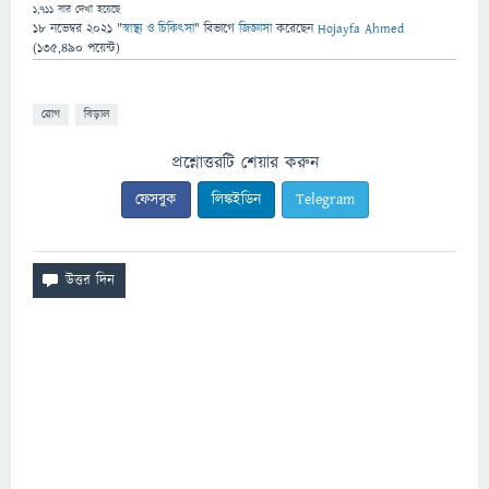
1,711
বার দেখা হয়েছে
18 নভেম্বর 2021
"
স্বাস্থ্য ও চিকিৎসা
" বিভাগে
জিজ্ঞাসা
করেছেন
Hojayfa Ahmed
(
135,490
পয়েন্ট)
রোগ
বিড়াল
প্রশ্নোত্তরটি শেয়ার করুন
ফেসবুক
লিঙ্কইডিন
Telegram