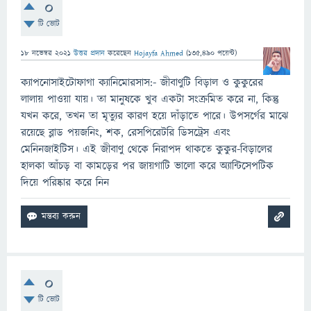
0
টি ভোট
18 নভেম্বর 2021
উত্তর প্রদান
করেছেন
Hojayfa Ahmed
(
135,490
পয়েন্ট)
ক্যাপনোসাইটোফাগা ক্যানিমোরসাস:- জীবাণুটি বিড়াল ও কুকুরের
লালায় পাওয়া যায়। তা মানুষকে খুব একটা সংক্রমিত করে না, কিন্তু
যখন করে, তখন তা মৃত্যুর কারণ হয়ে দাঁড়াতে পারে। উপসর্গের মাঝে
রয়েছে ব্লাড পয়জনিং, শক, রেসপিরেটরি ডিসট্রেস এবং
মেনিনজাইটিস। এই জীবাণু থেকে নিরাপদ থাকতে কুকুর-বিড়ালের
হালকা আঁচড় বা কামড়ের পর জায়গাটি ভালো করে অ্যান্টিসেপটিক
দিয়ে পরিষ্কার করে নিন
0
টি ভোট