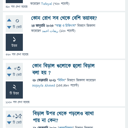
করেছেন
Tufayal
(
720
পয়েন্ট)
410
বার দেখা হয়েছে
কোন রোগ সব থেকে বেশি ভয়াবহ?
0
24 জানুয়ারি 2023
"
স্বাস্থ্য ও চিকিৎসা
" বিভাগে
জিজ্ঞাসা
টি ভোট
করেছেন
ریفات احمد
(
120
পয়েন্ট)
1
উত্তর
360
বার দেখা হয়েছে
কোন বিড়াল গুলোকে হুলো বিড়াল
+3
বলা হয় ?
টি ভোট
28 ফেব্রুয়ারি 2021
"
বিবিধ
" বিভাগে
জিজ্ঞাসা
করেছেন
2
Hojayfa Ahmed
(
135,490
পয়েন্ট)
টি উত্তর
1,810
বার দেখা হয়েছে
বিড়াল উপর থেকে পড়লেও ব্যাথা
+15
পায় না কেন?
টি ভোট