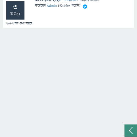
19 ফেব্রুয়ারি 2020
"
পদার্থবিজ্ঞান
" বিভাগে
জিজ্ঞাসা
3
করেছেন
Admin
(
71,360
পয়েন্ট)
টি উত্তর
2,082
বার দেখা হয়েছে