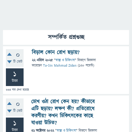
সম্পর্কিত প্রশ্নগুচ্ছ
বিড়াল কোন রোগ ছড়ায়?
0
22 এপ্রিল 2025
"
স্বাস্থ্য ও চিকিৎসা
" বিভাগে
জিজ্ঞাসা
টি ভোট
করেছেন
Ta-Sin Mahmud Zidan
(
120
পয়েন্ট)
1
উত্তর
334
বার দেখা হয়েছে
চোখ ওঠা রোগ কেন হয়? কীভাবে
0
এটি ছড়ায়? লক্ষণ কী? প্রতিরোধে
টি ভোট
করণীয়? কখন চিকিৎসকের কাছে
1
যাওয়া উচিত?
উত্তর
31 অক্টোবর 2022
"
স্বাস্থ্য ও চিকিৎসা
" বিভাগে
জিজ্ঞাসা