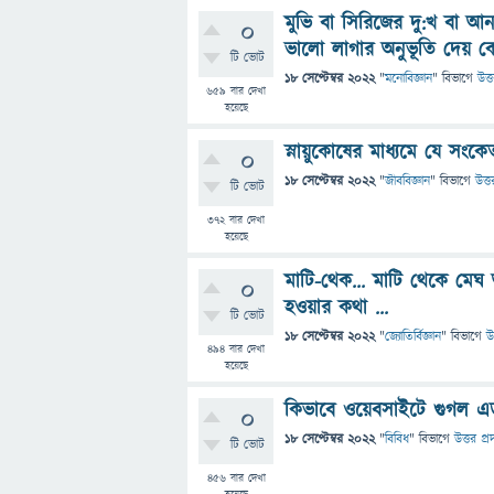
মুভি বা সিরিজের দু:খ বা আ
0
ভালো লাগার অনুভূতি দেয় ক
টি ভোট
18 সেপ্টেম্বর 2022
"
মনোবিজ্ঞান
" বিভাগে
উত্
659
বার দেখা
হয়েছে
স্নায়ুকোষের মাধ্যমে যে স
0
18 সেপ্টেম্বর 2022
"
জীববিজ্ঞান
" বিভাগে
উত্ত
টি ভোট
372
বার দেখা
হয়েছে
মাটি-থেক... মাটি থেকে মে
0
হওয়ার কথা ...
টি ভোট
18 সেপ্টেম্বর 2022
"
জ্যোতির্বিজ্ঞান
" বিভাগে
উ
494
বার দেখা
হয়েছে
কিভাবে ওয়েবসাইটে গুগল এড
0
18 সেপ্টেম্বর 2022
"
বিবিধ
" বিভাগে
উত্তর প্র
টি ভোট
456
বার দেখা