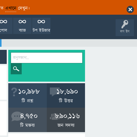
ারিত
এখানে
দেখুন।
পোল
ব্যাজ
টপ ইউজার
লগ ইন
10,988
18,690
টি প্রশ্ন
টি উত্তর
4,750
890,116
টি মন্তব্য
জন সদস্য