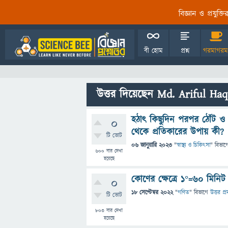
বিজ্ঞান ও প্রযুক্
বী হোম
প্রশ্ন
গরমাগরম
উত্তর দিয়েছেন Md. Ariful Ha
হঠাৎ কিছুদিন পরপর ঠোঁট ও গ
0
থেকে প্রতিকারের উপায় কী?
টি ভোট
06 জানুয়ারি 2023
"
স্বাস্থ্য ও চিকিৎসা
" বিভাগ
600
বার দেখা
হয়েছে
কোণের ক্ষেত্রে ১°=৬০ মিনিট
0
18 সেপ্টেম্বর 2022
"
গণিত
" বিভাগে
উত্তর প্র
টি ভোট
803
বার দেখা
হয়েছে