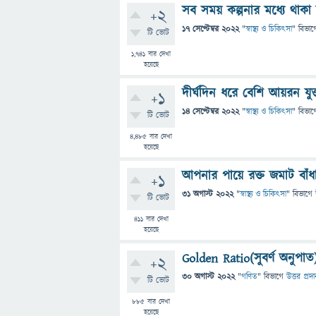
সব সময় কল্পনার মধ্যে থাক
+2
17 সেপ্টেম্বর 2022
"
স্বাস্থ্য ও চিকিৎসা
" বিভাগ
টি ভোট
1,741
বার দেখা
হয়েছে
দীর্ঘদিন ধরে বেশি আয়রন যু
+1
14 সেপ্টেম্বর 2022
"
স্বাস্থ্য ও চিকিৎসা
" বিভাগ
টি ভোট
4,485
বার দেখা
হয়েছে
আপনার পায়ে রক্ত ​​জমাট বা
+1
31 অগাস্ট 2022
"
স্বাস্থ্য ও চিকিৎসা
" বিভাগে
টি ভোট
411
বার দেখা
হয়েছে
Golden Ratio(সুবর্ণ অনুপাত
+2
30 অগাস্ট 2022
"
গণিত
" বিভাগে
উত্তর প্রদ
টি ভোট
885
বার দেখা
হয়েছে