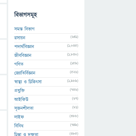
বিভাগসমূহ
সমস্ত বিভাগ
(641)
রসায়ন
(1,035)
পদার্থবিজ্ঞান
(1,830)
জীববিজ্ঞান
(159)
গণিত
(526)
জ্যোতির্বিজ্ঞান
(1,989)
স্বাস্থ্য ও চিকিৎসা
(736)
প্রযুক্তি
(67)
আইকিউ
(81)
সৃজনশীলতা
(388)
লাইফ
(749)
বিবিধ
(385)
চিন্তা ও দক্ষতা