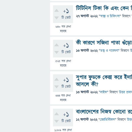
টিটিনিস টিকা কি এবং কেন 
+1
27 অগাস্ট 2022
"
স্বাস্থ্য ও চিকিৎসা
" বিভাগে
টি ভোট
640
বার দেখা
হয়েছে
কী কারণে সজিনা পাতা গুঁড়ো
+1
13 অগাস্ট 2022
"
তত্ত্ব ও গবেষণা
" বিভাগে
উ
টি ভোট
525
বার দেখা
হয়েছে
সুপার ফুডকে কেন্দ্র করে ইদ
+1
আসলে কী?
টি ভোট
13 অগাস্ট 2022
"
লাইফ
" বিভাগে
উত্তর প্রদা
344
বার দেখা
হয়েছে
বাংলাদেশের নিজস্ব কোনো 
+1
12 অগাস্ট 2022
"
জ্যোতির্বিজ্ঞান
" বিভাগে
উত্ত
টি ভোট
1,209
বার দেখা