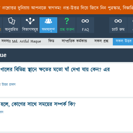
তির প্রশ্নোত্তর দুনিয়ায় আপনাকে স্বাগতম! প্রশ্ন-উত্তর দিয়ে জিতে নিন পুরস্কার, বিস্ত
!
অনুত্তরিত
বিভাগসমূহ
সদস্যবৃন্দ
প্রশ্ন করুন
FAQ
চ্যাট রুম
সদস্যঃ Md. Ariful Haque
ফিড
সাম্প্রতিক কর্মকান্ড
সকল প্রশ্ন
সকল উত্তর
que
ালের বিভিন্ন স্থানে ক্ষতের মতো ঘাঁ দেখা যায় কেন? এর
ে
উত্তর প্রদান
 হলে, কোণের সাথে সময়ের সম্পর্ক কি?
দান