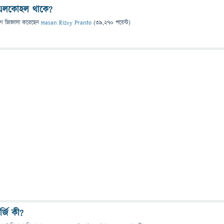
কি এলকোহল থাকে?
গে
জিজ্ঞাসা
করেছেন
Hasan Rizvy Pranto
(
39,270
পয়েন্ট)
র্জি কী?