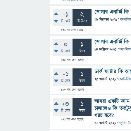
473
বার দেখা হয়েছে
সোলার এনার্জি কি স
+1
2
28 ডিসেম্বর 2021
"
পদার্থবিজ্
টি ভোট
টি উত্তর
531
বার দেখা হয়েছে
সোলার এনার্জি কি স
0
1
14 অক্টোবর 2021
"
পদার্থবিজ্ঞ
টি ভোট
উত্তর
439
বার দেখা হয়েছে
ডার্ক ম্যাটার কি
+1
1
23 অগাস্ট 2021
"
জ্যোতির্বিজ্
টি ভোট
উত্তর
490
বার দেখা হয়েছে
আমরা একটি ফ্যান চা
+3
1
চালালেও কি ততটুকু
টি ভোট
উত্তর
খরচ হবে?
571
বার দেখা হয়েছে
04 অগাস্ট 2021
"
প্রযুক্তি
" ব