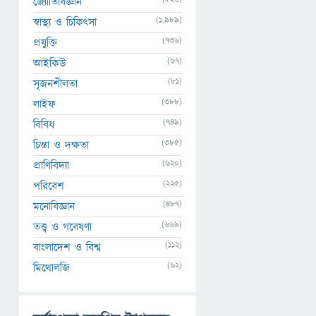
জ্যোতির্বিজ্ঞান
(1,989)
স্বাস্থ্য ও চিকিৎসা
(736)
প্রযুক্তি
(67)
আইকিউ
(81)
সৃজনশীলতা
(388)
লাইফ
(749)
বিবিধ
(385)
চিন্তা ও দক্ষতা
(620)
প্রাণিবিদ্যা
(225)
পরিবেশ
(487)
মনোবিজ্ঞান
(669)
তত্ত্ব ও গবেষণা
(112)
বাংলাদেশ ও বিশ্ব
(62)
মিথোলজি