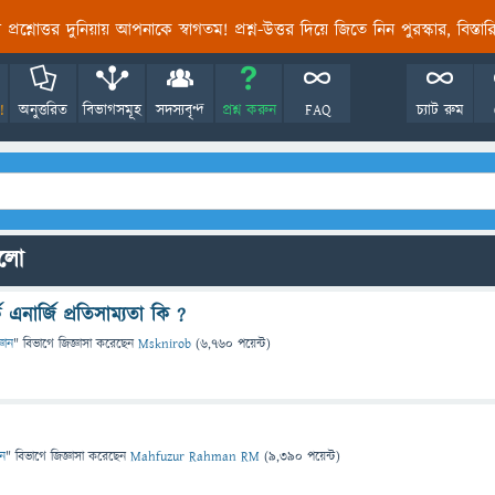
তির প্রশ্নোত্তর দুনিয়ায় আপনাকে স্বাগতম! প্রশ্ন-উত্তর দিয়ে জিতে নিন পুরস্কার, বিস্ত
!
অনুত্তরিত
বিভাগসমূহ
সদস্যবৃন্দ
প্রশ্ন করুন
FAQ
চ্যাট রুম
গুলো
ক এনার্জি প্রতিসাম্যতা কি ?
্ঞান
" বিভাগে
জিজ্ঞাসা
করেছেন
Msknirob
(
6,760
পয়েন্ট)
ান
" বিভাগে
জিজ্ঞাসা
করেছেন
Mahfuzur Rahman RM
(
9,390
পয়েন্ট)