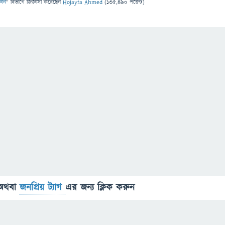
্ঞান
" বিভাগে
জিজ্ঞাসা
করেছেন
Hojayfa Ahmed
(
135,490
পয়েন্ট)
অথবা
জনপ্রিয় ট্যাগ
এর জন্য ক্লিক করুন