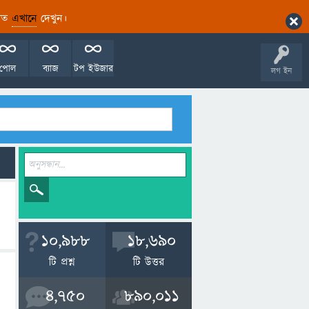
ারিত
এখানে
দেখুন।
পোল
ব্যাজ
টপ ইউজার
লগ ইন
10,988
18,690
টি প্রশ্ন
টি উত্তর
4,750
890,011