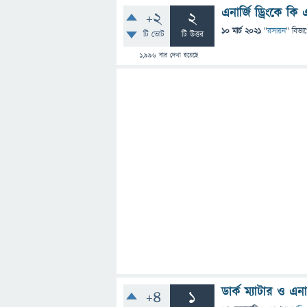
এনার্জি ড্রিংকে 
+2
2
10 মার্চ 2021
"
রসায়ন
" বিভা
টি ভোট
টি উত্তর
1,996
বার দেখা হয়েছে
ডার্ক ম্যাটার ও এনা
+4
1