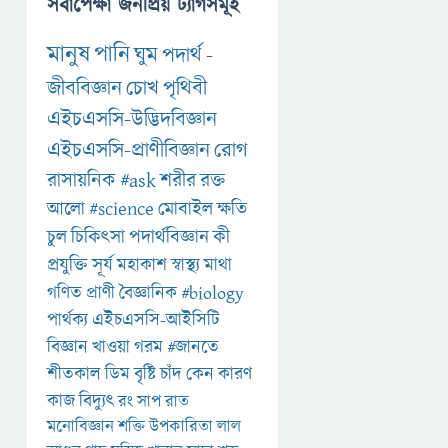
সর্বাপেক্ষা জনপ্রিয় ট্যাগসমূহ
মানুষ
পানি
ঘুম
পদার্থ
-
জীববিজ্ঞান
চোখ
পৃথিবী
এইচএসসি-উদ্ভিদবিজ্ঞান
এইচএসসি-প্রাণীবিজ্ঞান
রোগ
রাসায়নিক
#ask
শরীর
রক্ত
আলো
#science
মোবাইল
ক্ষতি
চুল
চিকিৎসা
পদার্থবিজ্ঞান
কী
প্রযুক্তি
সূর্য
মহাকাশ
স্বাস্থ্য
মাথা
গণিত
প্রাণী
বৈজ্ঞানিক
#biology
পার্থক্য
এইচএসসি-আইসিটি
বিজ্ঞান
খাওয়া
গরম
#জানতে
শীতকাল
ডিম
বৃষ্টি
চাঁদ
কেন
কারণ
কাজ
বিদ্যুৎ
রং
সাপ
রাত
মনোবিজ্ঞান
শক্তি
উপকারিতা
লাল