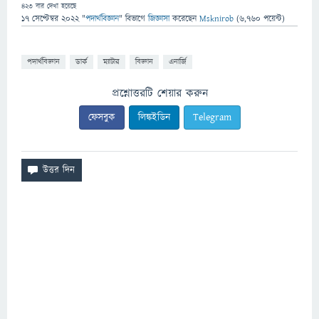
423
বার দেখা হয়েছে
17 সেপ্টেম্বর 2022
"
পদার্থবিজ্ঞান
" বিভাগে
জিজ্ঞাসা
করেছেন
Msknirob
(
6,760
পয়েন্ট)
পদার্থবিজ্ঞান
ডার্ক
ম্যাটার
বিজ্ঞান
এনার্জি
প্রশ্নোত্তরটি শেয়ার করুন
ফেসবুক
লিঙ্কইডিন
Telegram