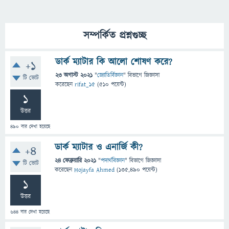
সম্পর্কিত প্রশ্নগুচ্ছ
ডার্ক ম্যাটার কি আলো শোষণ করে?
+1
23 অগাস্ট 2021
"
জ্যোতির্বিজ্ঞান
" বিভাগে
জিজ্ঞাসা
টি ভোট
করেছেন
rifat_15
(
510
পয়েন্ট)
1
উত্তর
490
বার দেখা হয়েছে
ডার্ক ম্যাটার ও এনার্জি কী?
+4
24 ফেব্রুয়ারি 2021
"
পদার্থবিজ্ঞান
" বিভাগে
জিজ্ঞাসা
টি ভোট
করেছেন
Hojayfa Ahmed
(
135,490
পয়েন্ট)
1
উত্তর
644
বার দেখা হয়েছে