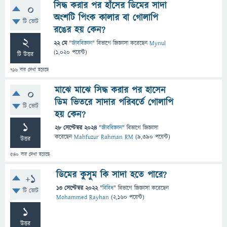
সিদ্ধ করার পর হাঁসের ডিমের সাদা
0
অংশটি পিংক কালার বা গোলাপি
টি ভোট
রঙের হয় কেন?
2
22 মে
"
জীববিজ্ঞান
" বিভাগে
জিজ্ঞাসা
করেছেন
Mynul
(
1,020
পয়েন্ট)
টি উত্তর
716
বার দেখা হয়েছে
মাঝে মাঝে সিদ্ধ করার পর হাসেন
0
ডিম ভিতরে সাদার পরিবর্তে গোলাপি
টি ভোট
হয় কেন?
1
28 সেপ্টেম্বর 2024
"
জীববিজ্ঞান
" বিভাগে
জিজ্ঞাসা
করেছেন
Mahfuzur Rahman RM
(
9,390
পয়েন্ট)
উত্তর
540
বার দেখা হয়েছে
ডিমের কুসুম কি সাদা হতে পারে?
+1
13 সেপ্টেম্বর 2022
"
বিবিধ
" বিভাগে
জিজ্ঞাসা
করেছেন
টি ভোট
Mohammed Rayhan
(
2,160
পয়েন্ট)
1
উত্তর