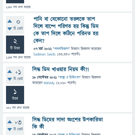
1,142
বার দেখা হয়েছে
পানি বা যেকোনো তরলকে তাপ
0
দিলে বাষ্পে পরিণত হয় কিন্তু ডিম
টি ভোট
কে তাপ দিলে কঠিনে পরিনত হয়
2
কেন?
টি উত্তর
07 মার্চ 2022
"
পদার্থবিজ্ঞান
" বিভাগে
জিজ্ঞাসা
করেছেন
Sadman Sakib.
(
33,350
পয়েন্ট)
1,144
বার দেখা হয়েছে
সিদ্ধ ডিম খাওয়ার নিয়ম কী?!
+1
18 সেপ্টেম্বর 2021
"
স্বাস্থ্য ও চিকিৎসা
" বিভাগে
জিজ্ঞাসা
টি ভোট
করেছেন
Melody
(
6,010
পয়েন্ট)
1
উত্তর
681
বার দেখা হয়েছে
সিদ্ধ ডিমের সাদা অংশের উপকারিতা
+3
কি কী
টি ভোট