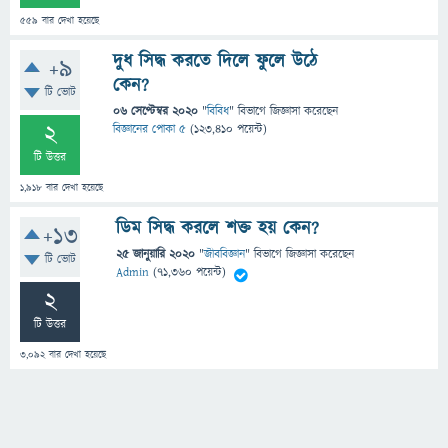
559
বার দেখা হয়েছে
দুধ সিদ্ধ করতে দিলে ফুলে উঠে
+9
কেন?
টি ভোট
06 সেপ্টেম্বর 2020
"
বিবিধ
" বিভাগে
জিজ্ঞাসা
করেছেন
2
বিজ্ঞানের পোকা ৫
(
123,410
পয়েন্ট)
টি উত্তর
1,918
বার দেখা হয়েছে
ডিম সিদ্ধ করলে শক্ত হয় কেন?
+13
25 জানুয়ারি 2020
"
জীববিজ্ঞান
" বিভাগে
জিজ্ঞাসা
করেছেন
টি ভোট
Admin
(
71,360
পয়েন্ট)
2
টি উত্তর
3,092
বার দেখা হয়েছে