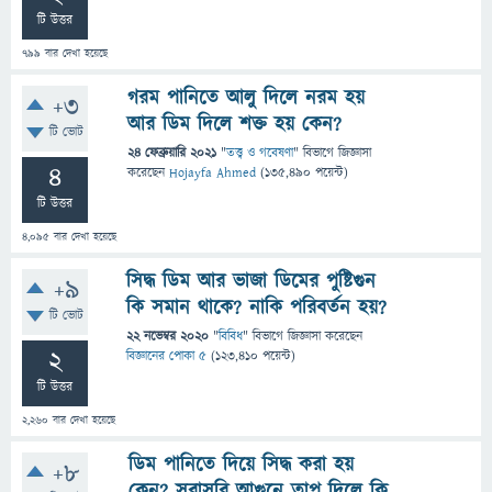
টি উত্তর
799
বার দেখা হয়েছে
গরম পানিতে আলু দিলে নরম হয়
+3
আর ডিম দিলে শক্ত হয় কেন?
টি ভোট
24 ফেব্রুয়ারি 2021
"
তত্ত্ব ও গবেষণা
" বিভাগে
জিজ্ঞাসা
4
করেছেন
Hojayfa Ahmed
(
135,490
পয়েন্ট)
টি উত্তর
4,095
বার দেখা হয়েছে
সিদ্ধ ডিম আর ভাজা ডিমের পুষ্টিগুন
+9
কি সমান থাকে? নাকি পরিবর্তন হয়?
টি ভোট
22 নভেম্বর 2020
"
বিবিধ
" বিভাগে
জিজ্ঞাসা
করেছেন
2
বিজ্ঞানের পোকা ৫
(
123,410
পয়েন্ট)
টি উত্তর
2,260
বার দেখা হয়েছে
ডিম পানিতে দিয়ে সিদ্ধ করা হয়
+8
কেন? সরাসরি আগুনে তাপ দিলে কি