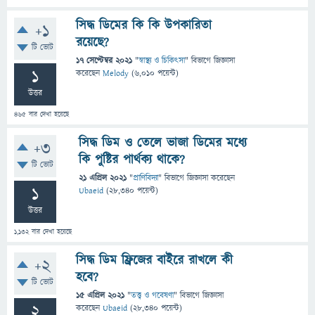
সিদ্ধ ডিমের কি কি উপকারিতা
+1
রয়েছে?
টি ভোট
17 সেপ্টেম্বর 2021
"
স্বাস্থ্য ও চিকিৎসা
" বিভাগে
জিজ্ঞাসা
1
করেছেন
Melody
(
6,010
পয়েন্ট)
উত্তর
465
বার দেখা হয়েছে
সিদ্ধ ডিম ও তেলে ভাজা ডিমের মধ্যে
+3
কি পুষ্টির পার্থক্য থাকে?
টি ভোট
21 এপ্রিল 2021
"
প্রাণিবিদ্যা
" বিভাগে
জিজ্ঞাসা
করেছেন
1
Ubaeid
(
28,340
পয়েন্ট)
উত্তর
1,132
বার দেখা হয়েছে
সিদ্ধ ডিম ফ্রিজের বাইরে রাখলে কী
+2
হবে?
টি ভোট
15 এপ্রিল 2021
"
তত্ত্ব ও গবেষণা
" বিভাগে
জিজ্ঞাসা
2
করেছেন
Ubaeid
(
28,340
পয়েন্ট)