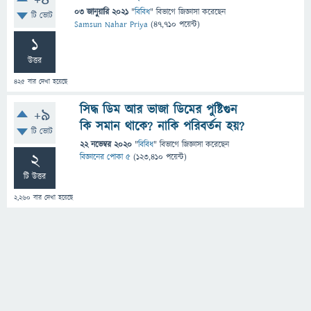
+4
03 জানুয়ারি 2021
"
বিবিধ
" বিভাগে
জিজ্ঞাসা
করেছেন
টি ভোট
Samsun Nahar Priya
(
47,710
পয়েন্ট)
1
উত্তর
425
বার দেখা হয়েছে
সিদ্ধ ডিম আর ভাজা ডিমের পুষ্টিগুন
+9
কি সমান থাকে? নাকি পরিবর্তন হয়?
টি ভোট
22 নভেম্বর 2020
"
বিবিধ
" বিভাগে
জিজ্ঞাসা
করেছেন
2
বিজ্ঞানের পোকা ৫
(
123,410
পয়েন্ট)
টি উত্তর
2,260
বার দেখা হয়েছে