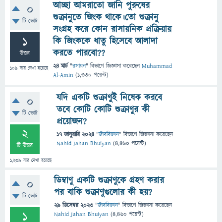
আচ্ছা আমরাতো জানি পুরুষের
0
শুক্রানুতে জিংক থাকে।তো শুক্রানু
টি ভোট
সংগ্রহ করে কোন রাসায়নিক প্রক্রিয়ায়
1
কি জিংককে ধাতু হিসেবে আলাদা
করতে পারবো??
উত্তর
24 মার্চ
"
রসায়ন
" বিভাগে
জিজ্ঞাসা
করেছেন
Muhammad
109
বার দেখা হয়েছে
Al-Amin
(
1,330
পয়েন্ট)
যদি একটি শুক্রাণুই নিষেক করবে
0
তবে কোটি কোটি শুক্রাণুর কী
টি ভোট
প্রয়োজন?
2
17 জানুয়ারি 2024
"
জীববিজ্ঞান
" বিভাগে
জিজ্ঞাসা
করেছেন
Nahid Jahan Bhuiyan
(
4,460
পয়েন্ট)
টি উত্তর
1,239
বার দেখা হয়েছে
ডিম্বাণু একটি শুক্রাণুকে গ্রহণ করার
0
পর বাকি শুক্রাণুগুলোর কী হয়?
টি ভোট
29 ডিসেম্বর 2023
"
জীববিজ্ঞান
" বিভাগে
জিজ্ঞাসা
করেছেন
1
Nahid Jahan Bhuiyan
(
4,460
পয়েন্ট)