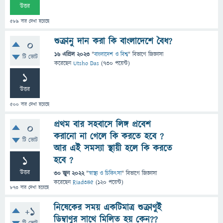
উত্তর
589
বার দেখা হয়েছে
শুক্রানু দান করা কি বাংলাদেশে বৈধ?
0
16 এপ্রিল 2023
"
বাংলাদেশ ও বিশ্ব
" বিভাগে
জিজ্ঞাসা
টি ভোট
করেছেন
Utsho Das
(
730
পয়েন্ট)
1
উত্তর
500
বার দেখা হয়েছে
প্রথম বার সহবাসে লিঙ্গ প্রবেশ
0
করানো না গেলে কি করতে হবে ?
টি ভোট
আর এই সমস্যা স্থায়ী হলে কি করতে
1
হবে ?
উত্তর
30 জুন 2022
"
স্বাস্থ্য ও চিকিৎসা
" বিভাগে
জিজ্ঞাসা
করেছেন
Riad345
(
120
পয়েন্ট)
873
বার দেখা হয়েছে
নিষেকের সময় একটিমাত্র শুক্রাণুই
+1
ডিম্বাণুর সাথে মিলিত হয় কেন??