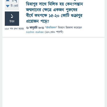
+7
ডিম্বাণুর সাথে মিলিত হয় কেন?সন্তান
টি ভোট
জন্মদানের ক্ষেত্রে একজন পুরুষের
1
বীর্যে কমপক্ষে ১৫-২০ কোটি শুক্রাণুর
প্রয়োজন পড়ে?
উত্তর
21 জানুয়ারি 2021
"
জীববিজ্ঞান
" বিভাগে
জিজ্ঞাসা
করেছেন
895
বার দেখা হয়েছে
noshin mahee
(
110,340
পয়েন্ট)