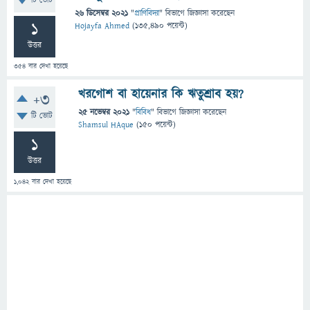
টি ভোট
26 ডিসেম্বর 2021
"
প্রাণিবিদ্যা
" বিভাগে
জিজ্ঞাসা
করেছেন
1
Hojayfa Ahmed
(
135,490
পয়েন্ট)
উত্তর
354
বার দেখা হয়েছে
খরগোশ বা হায়েনার কি ঋতুশ্রাব হয়?
+3
25 নভেম্বর 2021
"
বিবিধ
" বিভাগে
জিজ্ঞাসা
করেছেন
টি ভোট
Shamsul HAque
(
150
পয়েন্ট)
1
উত্তর
1,042
বার দেখা হয়েছে