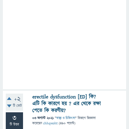
erectile dysfunction [ED] কি?
+2
এটি কি কারণে হয় ? এর থেকে রক্ষা
টি ভোট
পেতে কি করণীয়?
3
03 অগাস্ট 2021
"
স্বাস্থ্য ও চিকিৎসা
" বিভাগে
জিজ্ঞাসা
করেছেন
chhqwoht
(
490
পয়েন্ট)
টি উত্তর