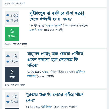
1,731
বার দেখা হয়েছে
সুইমিংপুল বা বাথটাবে থাকা শুক্রাণু
+21
থেকে গর্ভবতী হওয়া সম্ভব?
টি ভোট
28 জুন 2021
"
তত্ত্ব ও গবেষণা
" বিভাগে
জিজ্ঞাসা
করেছেন
6
মেহেদী হাসান
(
141,860
পয়েন্ট)
টি উত্তর
43,680
বার দেখা হয়েছে
মানুষের শুক্রাণু অন্য কোনো প্রাণীতে
+2
প্রবেশ করানো হলে সেক্ষেত্রে কি
টি ভোট
ঘটবে?
1
18 মে 2021
"
লাইফ
" বিভাগে
জিজ্ঞাসা
করেছেন
অনিন্দিতা
সাহা লগ্ন
(
9,000
পয়েন্ট)
উত্তর
1,047
বার দেখা হয়েছে
পুরুষের শুক্রাশয় দেহের বাইরে থাকে
+2
কেন?
টি ভোট
06 মে 2021
"
প্রাণিবিদ্যা
" বিভাগে
জিজ্ঞাসা
করেছেন