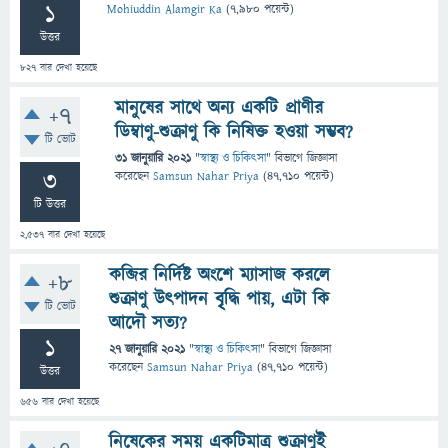
1
Mohiuddin Alamgir Ka
(
7,980
পয়েন্ট)
উত্তর
827
বার দেখা হয়েছে
মানুষের সাথে অন্য একটি প্রাণীর
+7
ডিম্বাণু-শুক্রাণু কি নিষিক্ত হওয়া সম্ভব?
টি ভোট
31 জানুয়ারি 2021
"
স্বাস্থ্য ও চিকিৎসা
" বিভাগে
জিজ্ঞাসা
3
করেছেন
Samsun Nahar Priya
(
47,710
পয়েন্ট)
টি উত্তর
2,537
বার দেখা হয়েছে
কব্জির নির্দিষ্ট অংশে ম্যাসাজ করলে
+8
শুক্রাণু উৎপাদন বৃৃৃদ্ধি পায়, এটা কি
টি ভোট
আদৌ সত্য?
1
27 জানুয়ারি 2021
"
স্বাস্থ্য ও চিকিৎসা
" বিভাগে
জিজ্ঞাসা
করেছেন
Samsun Nahar Priya
(
47,710
পয়েন্ট)
উত্তর
656
বার দেখা হয়েছে
নিষেকের সময় একটিমাত্র শুক্রাণুই