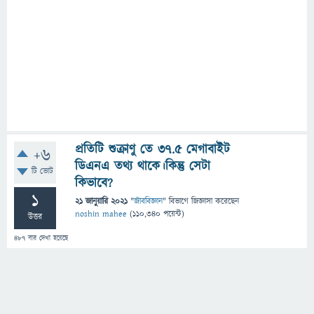
প্রতিটি শুক্রাণু তে ৩৭.৫ মেগাবাইট
+6
ডিএনএ তথ্য থাকে।কিন্তু সেটা
টি ভোট
কিভাবে?
1
21 জানুয়ারি 2021
"
জীববিজ্ঞান
" বিভাগে
জিজ্ঞাসা
করেছেন
noshin mahee
(
110,340
পয়েন্ট)
উত্তর
487
বার দেখা হয়েছে