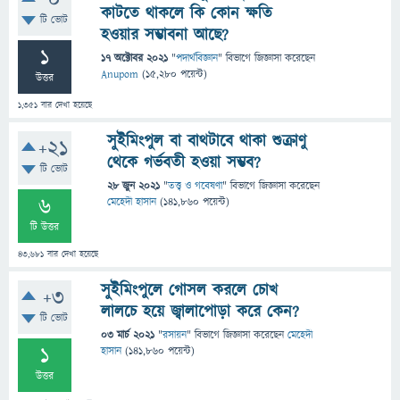
0
কাটতে থাকলে কি কোন ক্ষতি
টি ভোট
হওয়ার সম্ভাবনা আছে?
1
17 অক্টোবর 2021
"
পদার্থবিজ্ঞান
" বিভাগে
জিজ্ঞাসা
করেছেন
Anupom
(
15,280
পয়েন্ট)
উত্তর
1,351
বার দেখা হয়েছে
সুইমিংপুল বা বাথটাবে থাকা শুক্রাণু
+21
থেকে গর্ভবতী হওয়া সম্ভব?
টি ভোট
28 জুন 2021
"
তত্ত্ব ও গবেষণা
" বিভাগে
জিজ্ঞাসা
করেছেন
6
মেহেদী হাসান
(
141,860
পয়েন্ট)
টি উত্তর
43,681
বার দেখা হয়েছে
সুইমিংপুলে গোসল করলে চোখ
+3
লালচে হয়ে জ্বালাপোড়া করে কেন?
টি ভোট
03 মার্চ 2021
"
রসায়ন
" বিভাগে
জিজ্ঞাসা
করেছেন
মেহেদী
1
হাসান
(
141,860
পয়েন্ট)
উত্তর