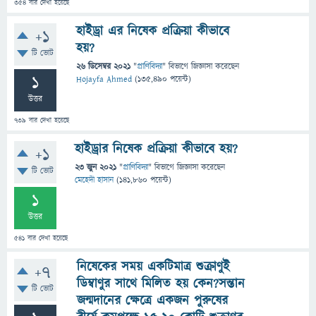
354
বার দেখা হয়েছে
হাইড্রা এর নিষেক প্রক্রিয়া কীভাবে
+1
হয়?
টি ভোট
26 ডিসেম্বর 2021
"
প্রাণিবিদ্যা
" বিভাগে
জিজ্ঞাসা
করেছেন
1
Hojayfa Ahmed
(
135,490
পয়েন্ট)
উত্তর
739
বার দেখা হয়েছে
হাইড্রার নিষেক প্রক্রিয়া কীভাবে হয়?
+1
23 জুন 2021
"
প্রাণিবিদ্যা
" বিভাগে
জিজ্ঞাসা
করেছেন
টি ভোট
মেহেদী হাসান
(
141,860
পয়েন্ট)
1
উত্তর
541
বার দেখা হয়েছে
নিষেকের সময় একটিমাত্র শুক্রাণুই
+7
ডিম্বাণুর সাথে মিলিত হয় কেন?সন্তান
টি ভোট
জন্মদানের ক্ষেত্রে একজন পুরুষের