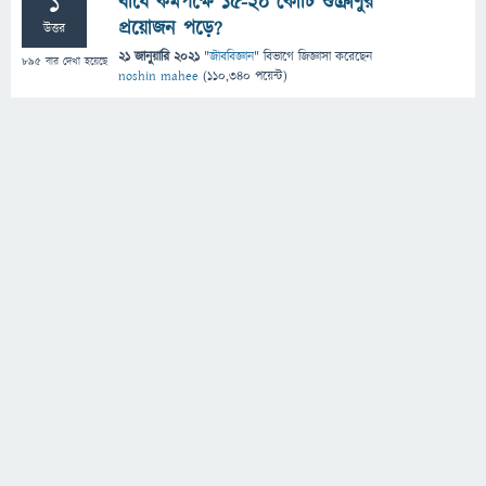
1
বীর্যে কমপক্ষে ১৫-২০ কোটি শুক্রাণুর
প্রয়োজন পড়ে?
উত্তর
21 জানুয়ারি 2021
"
জীববিজ্ঞান
" বিভাগে
জিজ্ঞাসা
করেছেন
895
বার দেখা হয়েছে
noshin mahee
(
110,340
পয়েন্ট)