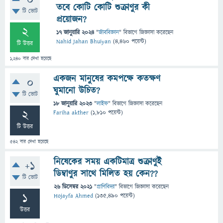
0
তবে কোটি কোটি শুক্রাণুর কী
টি ভোট
প্রয়োজন?
2
17 জানুয়ারি 2024
"
জীববিজ্ঞান
" বিভাগে
জিজ্ঞাসা
করেছেন
Nahid Jahan Bhuiyan
(
4,460
পয়েন্ট)
টি উত্তর
1,240
বার দেখা হয়েছে
একজন মানুষের কমপক্ষে কতক্ষণ
0
ঘুমানো উচিত?
টি ভোট
18 জানুয়ারি 2023
"
লাইফ
" বিভাগে
জিজ্ঞাসা
করেছেন
2
Fariha akther
(
1,810
পয়েন্ট)
টি উত্তর
542
বার দেখা হয়েছে
নিষেকের সময় একটিমাত্র শুক্রাণুই
+1
ডিম্বাণুর সাথে মিলিত হয় কেন??
টি ভোট
26 ডিসেম্বর 2021
"
প্রাণিবিদ্যা
" বিভাগে
জিজ্ঞাসা
করেছেন
1
Hojayfa Ahmed
(
135,490
পয়েন্ট)
উত্তর