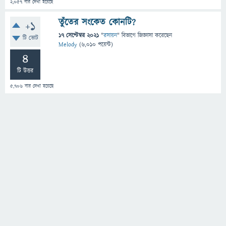
2,057
বার দেখা হয়েছে
তুঁতের সংকেত কোনটি?
+1
17 সেপ্টেম্বর 2021
"
রসায়ন
" বিভাগে
জিজ্ঞাসা
করেছেন
টি ভোট
Melody
(
6,010
পয়েন্ট)
4
টি উত্তর
5,706
বার দেখা হয়েছে