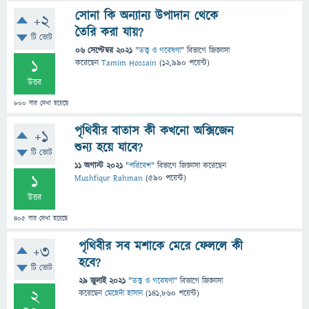
সোনা কি অন্যান্য উপাদান থেকে
+2
তৈরি করা যায়?
টি ভোট
06 সেপ্টেম্বর 2021
"
তত্ত্ব ও গবেষণা
" বিভাগে
জিজ্ঞাসা
1
করেছেন
Tamim Hossain
(
12,990
পয়েন্ট)
উত্তর
800
বার দেখা হয়েছে
পৃথিবীর বাতাস কী কখনো অক্সিজেন
+1
শুন্য হয়ে যাবে?
টি ভোট
11 অগাস্ট 2021
"
পরিবেশ
" বিভাগে
জিজ্ঞাসা
করেছেন
1
Mushfiqur Rahman
(
590
পয়েন্ট)
উত্তর
405
বার দেখা হয়েছে
পৃথিবীর সব মশাকে মেরে ফেললে কী
+3
হবে?
টি ভোট
29 জুলাই 2021
"
তত্ত্ব ও গবেষণা
" বিভাগে
জিজ্ঞাসা
2
করেছেন
মেহেদী হাসান
(
141,860
পয়েন্ট)