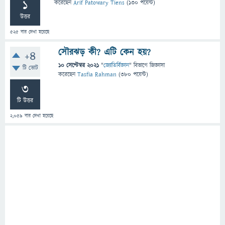
1
করেছেন
Arif Patowary Tiens
(
130
পয়েন্ট)
উত্তর
525
বার দেখা হয়েছে
সৌরঝড় কী? এটি কেন হয়?
+4
10 সেপ্টেম্বর 2021
"
জ্যোতির্বিজ্ঞান
" বিভাগে
জিজ্ঞাসা
টি ভোট
করেছেন
Tasfia Rahman
(
380
পয়েন্ট)
3
টি উত্তর
2,059
বার দেখা হয়েছে