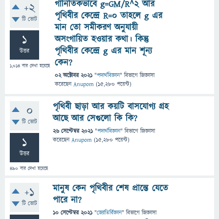
গানিতিকভাবে g=GM/R^2 আর
+2
পৃথিবীর কেন্দ্রে R=0 তাহলে g এর
টি ভোট
মান তো সমীকরণ অনুযায়ী
1
অসংগায়িত হওয়ার কথা। কিন্তু
পৃথিবীর কেন্দ্রে g এর মান শূন্য
উত্তর
কেন?
1,014
বার দেখা হয়েছে
02 অক্টোবর 2021
"
পদার্থবিজ্ঞান
" বিভাগে
জিজ্ঞাসা
করেছেন
Anupom
(
15,280
পয়েন্ট)
পৃথিবী ছাড়া আর কয়টি বাসযোগ্য গ্রহ
0
আছে আর সেগুলো কি কি?
টি ভোট
26 সেপ্টেম্বর 2021
"
পদার্থবিজ্ঞান
" বিভাগে
জিজ্ঞাসা
1
করেছেন
Anupom
(
15,280
পয়েন্ট)
উত্তর
490
বার দেখা হয়েছে
মানুষ কেন পৃথিবীর শেষ প্রান্তে যেতে
+1
পারে না?
টি ভোট
10 সেপ্টেম্বর 2021
"
জ্যোতির্বিজ্ঞান
" বিভাগে
জিজ্ঞাসা