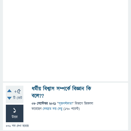
ধর্মীয় বিশ্বাস সম্পর্কে বিজ্ঞান কি
+5
বলে??
টি ভোট
08 সেপ্টেম্বর 2021
"
সৃজনশীলতা
" বিভাগে
জিজ্ঞাসা
1
করেছেন
দেবব্রত দত্ত দেবু
(
170
পয়েন্ট)
উত্তর
376
বার দেখা হয়েছে