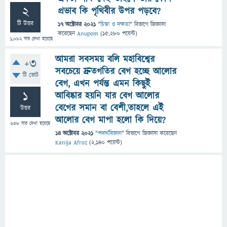
2
প্রভাব কি পৃথিবীর উপর পড়বে?
টি উত্তর
17 অক্টোবর 2021
"
চিন্তা ও দক্ষতা
" বিভাগে
জিজ্ঞাসা
করেছেন
Anupom
(
15,280
পয়েন্ট)
1,082
বার দেখা হয়েছে
আমরা সবসময় বলি মহাবিশ্বের
+3
সবচেয়ে দ্রুতগতির বেগ হচ্ছে আলোর
টি ভোট
বেগ, এখন পর্যন্ত এমন কিছুই
1
আবিষ্কার হয়নি যার বেগ আলোর
বেগের সমান বা বেশী,তাহলে এই
উত্তর
আলোর বেগ মাপা হলো কি দিয়ে?
638
বার দেখা হয়েছে
14 অক্টোবর 2021
"
পদার্থবিজ্ঞান
" বিভাগে
জিজ্ঞাসা
করেছেন
Kanija Afroz
(
2,140
পয়েন্ট)