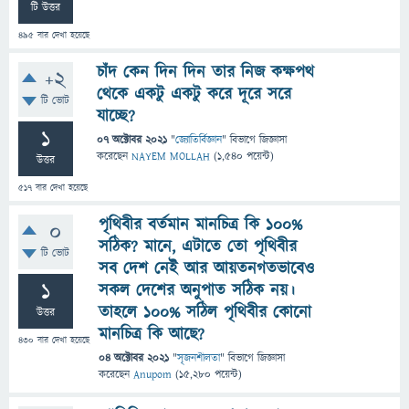
টি উত্তর
495
বার দেখা হয়েছে
চাঁদ কেন দিন দিন তার নিজ কক্ষপথ
+2
থেকে একটু একটু করে দূরে সরে
টি ভোট
যাচ্ছে?
1
07 অক্টোবর 2021
"
জ্যোতির্বিজ্ঞান
" বিভাগে
জিজ্ঞাসা
করেছেন
NAYEM MOLLAH
(
1,540
পয়েন্ট)
উত্তর
517
বার দেখা হয়েছে
পৃথিবীর বর্তমান মানচিত্র কি ১০০%
0
সঠিক? মানে, এটাতে তো পৃথিবীর
টি ভোট
সব দেশ নেই আর আয়তনগতভাবেও
1
সকল দেশের অনুপাত সঠিক নয়।
তাহলে ১০০% সঠিল পৃথিবীর কোনো
উত্তর
মানচিত্র কি আছে?
430
বার দেখা হয়েছে
04 অক্টোবর 2021
"
সৃজনশীলতা
" বিভাগে
জিজ্ঞাসা
করেছেন
Anupom
(
15,280
পয়েন্ট)