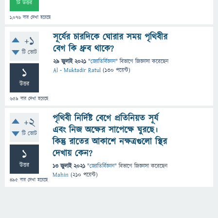
টি উত্তর
1,076
বার দেখা হয়েছে
সূর্যের চারদিকে ঘোরার সময় পৃথিবীর
+1
বেগ কি ধ্রুব থাকে?
টি ভোট
29 জুলাই 2021
"
জ্যোতির্বিজ্ঞান
" বিভাগে
জিজ্ঞাসা
করেছেন
1
Al - Muktadir Ratul
(
130
পয়েন্ট)
উত্তর
659
বার দেখা হয়েছে
পৃথিবী নির্দিষ্ট বেগে প্রতিনিয়ত সূর্য
+2
এবং নিজ অক্ষের সাপেক্ষে ঘুরছে।
টি ভোট
কিন্তু রাতের আকাশে নক্ষত্রগুলো স্থির
1
দেখায় কেন?
উত্তর
13 জুলাই 2021
"
জ্যোতির্বিজ্ঞান
" বিভাগে
জিজ্ঞাসা
করেছেন
Mahin
(
210
পয়েন্ট)
495
বার দেখা হয়েছে