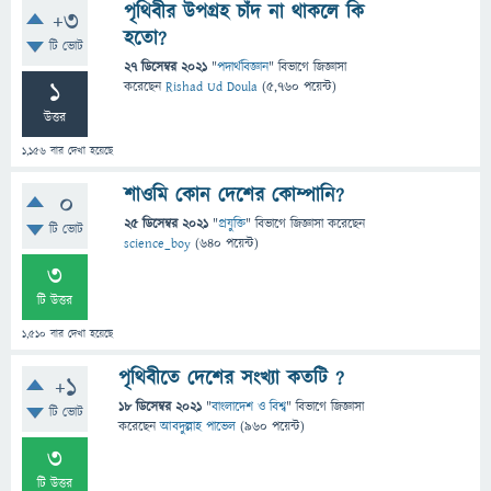
পৃথিবীর উপগ্রহ চাঁদ না থাকলে কি
+3
হতো?
টি ভোট
27 ডিসেম্বর 2021
"
পদার্থবিজ্ঞান
" বিভাগে
জিজ্ঞাসা
1
করেছেন
Rishad Ud Doula
(
5,760
পয়েন্ট)
উত্তর
1,156
বার দেখা হয়েছে
শাওমি কোন দেশের কোম্পানি?
0
25 ডিসেম্বর 2021
"
প্রযুক্তি
" বিভাগে
জিজ্ঞাসা
করেছেন
টি ভোট
science_boy
(
640
পয়েন্ট)
3
টি উত্তর
1,510
বার দেখা হয়েছে
পৃথিবীতে দেশের সংখ্যা কতটি ?
+1
18 ডিসেম্বর 2021
"
বাংলাদেশ ও বিশ্ব
" বিভাগে
জিজ্ঞাসা
টি ভোট
করেছেন
আবদুল্লাহ পাভেল
(
960
পয়েন্ট)
3
টি উত্তর