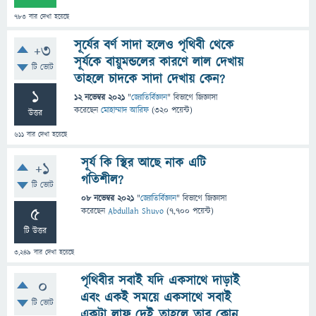
783
বার দেখা হয়েছে
সূর্যের বর্ণ সাদা হলেও পৃথিবী থেকে
+3
সূর্যকে বায়ুমন্ডলের কারণে লাল দেখায়
টি ভোট
তাহলে চাদকে সাদা দেখায় কেন?
1
12 নভেম্বর 2021
"
জ্যোতির্বিজ্ঞান
" বিভাগে
জিজ্ঞাসা
করেছেন
মোহাম্মাদ আরিফ
(
320
পয়েন্ট)
উত্তর
611
বার দেখা হয়েছে
সূর্য কি স্থির আছে নাক এটি
+1
গতিশীল?
টি ভোট
08 নভেম্বর 2021
"
জ্যোতির্বিজ্ঞান
" বিভাগে
জিজ্ঞাসা
5
করেছেন
Abdullah Shuvo
(
7,700
পয়েন্ট)
টি উত্তর
3,249
বার দেখা হয়েছে
পৃথিবীর সবাই যদি একসাথে দাড়াই
0
এবং একই সময়ে একসাথে সবাই
টি ভোট
একটা লাফ দেই তাহলে তার কোন