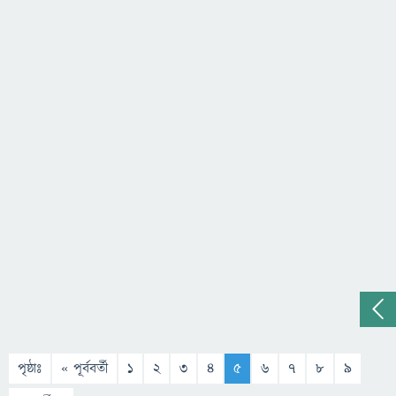
পৃষ্ঠাঃ
« পূর্ববর্তী
1
2
3
4
5
6
7
8
9