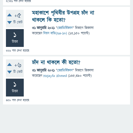
3,731
বার দেখা হয়েছে
মহাকাশে পৃথিবীর উপগ্রহ চাঁদ না
+5
থাকলে কি হতো?
টি ভোট
31 জানুয়ারি 2021
"
জ্যোতির্বিজ্ঞান
" বিভাগে
জিজ্ঞাসা
1
করেছেন
নিয়ন বাতি(Ne-10)
(
13,150
পয়েন্ট)
উত্তর
326
বার দেখা হয়েছে
চাঁদ না থাকলে কী হতো?
+6
31 জানুয়ারি 2021
"
জ্যোতির্বিজ্ঞান
" বিভাগে
জিজ্ঞাসা
টি ভোট
করেছেন
Hojayfa Ahmed
(
135,490
পয়েন্ট)
1
উত্তর
458
বার দেখা হয়েছে