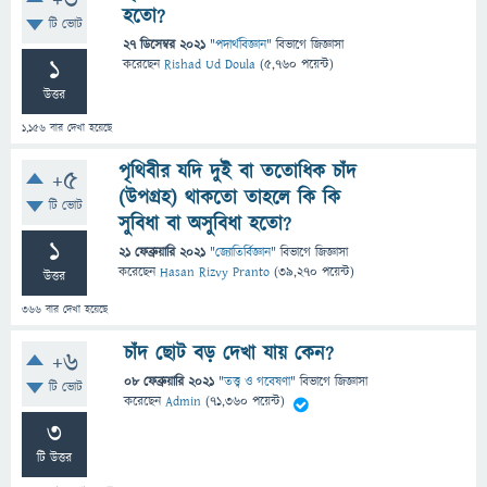
+3
হতো?
টি ভোট
27 ডিসেম্বর 2021
"
পদার্থবিজ্ঞান
" বিভাগে
জিজ্ঞাসা
1
করেছেন
Rishad Ud Doula
(
5,760
পয়েন্ট)
উত্তর
1,156
বার দেখা হয়েছে
পৃথিবীর যদি দুই বা ততোধিক চাঁদ
+5
(উপগ্রহ) থাকতো তাহলে কি কি
টি ভোট
সুবিধা বা অসুবিধা হতো?
1
21 ফেব্রুয়ারি 2021
"
জ্যোতির্বিজ্ঞান
" বিভাগে
জিজ্ঞাসা
করেছেন
Hasan Rizvy Pranto
(
39,270
পয়েন্ট)
উত্তর
366
বার দেখা হয়েছে
চাঁদ ছোট বড় দেখা যায় কেন?
+6
08 ফেব্রুয়ারি 2021
"
তত্ত্ব ও গবেষণা
" বিভাগে
জিজ্ঞাসা
টি ভোট
করেছেন
Admin
(
71,360
পয়েন্ট)
3
টি উত্তর