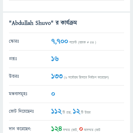
"Abdullah Shuvo" র কার্যক্রম
7,700
স্কোরঃ
পয়েন্ট (র‌্যাংক #
54
)
16
প্রশ্নঃ
133
উত্তরঃ
(
6
সর্বোত্তম হিসাবে নির্বাচন করেছেন)
0
মন্তব্যসমূহঃ
112
12
ভোট দিয়েছেনঃ
টি প্রশ্ন,
টি উত্তর
124
0
দান করেছেন:
সম্মত ভোট,
অসম্মত ভোট