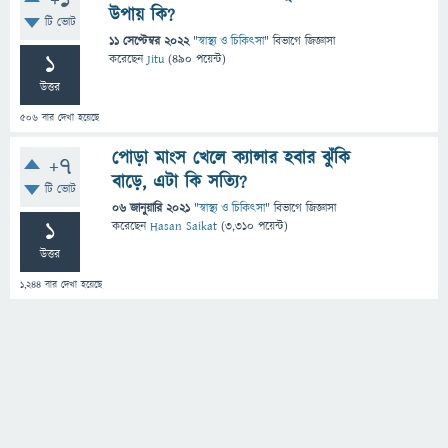
+1
উপায় কি?
টি ভোট
11 সেপ্টেম্বর 2022
"
স্বাস্থ্য ও চিকিৎসা
" বিভাগে
জিজ্ঞাসা
1
করেছেন
Jitu
(
490
পয়েন্ট)
উত্তর
506
বার দেখা হয়েছে
পোড়া মাংস খেলে ক্যান্সার হবার ঝুঁকি
+7
বাড়ে, এটা কি সত্যি?
টি ভোট
06 জানুয়ারি 2021
"
স্বাস্থ্য ও চিকিৎসা
" বিভাগে
জিজ্ঞাসা
1
করেছেন
Hasan Saikat
(
3,310
পয়েন্ট)
উত্তর
1,244
বার দেখা হয়েছে