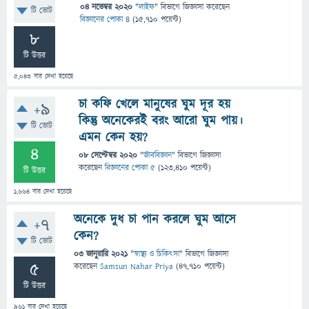
04 নভেম্বর 2020
"
লাইফ
" বিভাগে
জিজ্ঞাসা
করেছেন
টি ভোট
বিজ্ঞানের পোকা ৪
(
15,710
পয়েন্ট)
8
টি উত্তর
5,043
বার দেখা হয়েছে
চা কফি খেলে মানুষের ঘুম দূর হয়
+9
কিন্তু অনেকেরই বরং আরো ঘুম পায়।
টি ভোট
এমন কেন হয়?
4
08 সেপ্টেম্বর 2020
"
জীববিজ্ঞান
" বিভাগে
জিজ্ঞাসা
করেছেন
বিজ্ঞানের পোকা ৫
(
123,410
পয়েন্ট)
টি উত্তর
1,664
বার দেখা হয়েছে
অনেকে দুধ চা পান করলে ঘুম আসে
+7
কেন?
টি ভোট
03 জানুয়ারি 2021
"
স্বাস্থ্য ও চিকিৎসা
" বিভাগে
জিজ্ঞাসা
5
করেছেন
Samsun Nahar Priya
(
47,710
পয়েন্ট)
টি উত্তর
961
বার দেখা হয়েছে