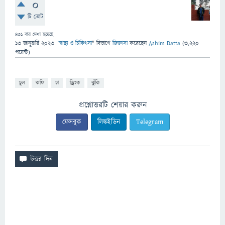
0
টি ভোট
431
বার দেখা হয়েছে
13 জানুয়ারি 2023
"
স্বাস্থ্য ও চিকিৎসা
" বিভাগে
জিজ্ঞাসা
করেছেন
Ashim Datta
(
3,220
পয়েন্ট)
চুল
কফি
চা
ড্রিংক
ঝুঁকি
প্রশ্নোত্তরটি শেয়ার করুন
ফেসবুক
লিঙ্কইডিন
Telegram