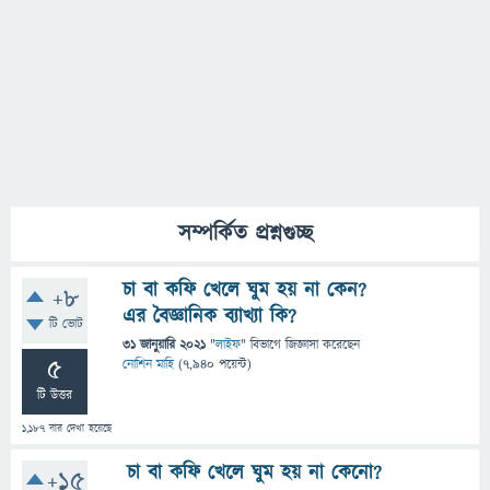
সম্পর্কিত প্রশ্নগুচ্ছ
চা বা কফি খেলে ঘুম হয় না কেন?
+8
এর বৈজ্ঞানিক ব্যাখ্যা কি?
টি ভোট
31 জানুয়ারি 2021
"
লাইফ
" বিভাগে
জিজ্ঞাসা
করেছেন
5
নোশিন মাহি
(
7,940
পয়েন্ট)
টি উত্তর
1,187
বার দেখা হয়েছে
চা বা কফি খেলে ঘুম হয় না কেনো?
+15