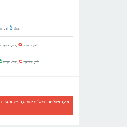
1
ি প্রশ্ন,
উত্তর
0
ি সম্মত ভোট,
অসম্মত ভোট
3
0
সম্মত ভোট,
অসম্মত ভোট
দয়া করে
লগ ইন করুন
কিংবা
নিবন্ধিত হউন