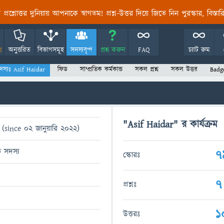
তির প্রশ্নোত্তর দুনিয়ায় আপনাকে স্বাগতম! প্রশ্ন-উত্তর দিয়ে জিতে নিন পুরস্কার, বিস্ত
!
অনুত্তরিত
বিভাগসমূহ
সদস্যবৃন্দ
প্রশ্ন করুন
FAQ
চ্যাট রুম
দস্যঃ Asif Haidar
ফিড
সাম্প্রতিক কর্মকান্ড
সকল প্রশ্ন
সকল উত্তর
Badg
"Asif Haidar" র কার্যক্রম
(since 02 জানুয়ারি 2022)
ত সদস্য
7
স্কোরঃ
7
প্রশ্নঃ
1
উত্তরঃ