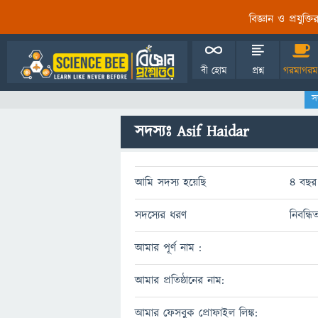
বিজ্ঞান ও প্রযুক্
বী হোম
প্রশ্ন
গরমাগরম
স
সদস্যঃ Asif Haidar
আমি সদস্য হয়েছি
4 বছর 
সদস্যের ধরণ
নিবন্ধি
আমার পূর্ণ নাম :
আমার প্রতিষ্ঠানের নাম:
আমার ফেসবুক প্রোফাইল লিঙ্ক: