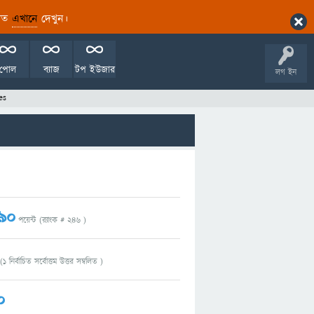
ারিত
এখানে
দেখুন।
পোল
ব্যাজ
টপ ইউজার
লগ ইন
es
90
পয়েন্ট (র‌্যাংক #
246
)
(
1
নির্বাচিত সর্বোত্তম উত্তর সম্বলিত )
0