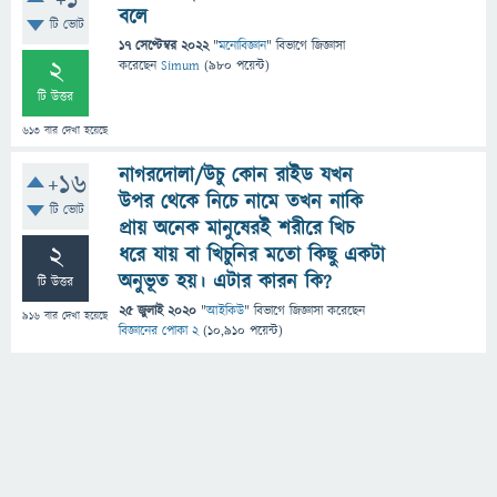
+1
বলে
টি ভোট
17 সেপ্টেম্বর 2022
"
মনোবিজ্ঞান
" বিভাগে
জিজ্ঞাসা
2
করেছেন
Simum
(
980
পয়েন্ট)
টি উত্তর
613
বার দেখা হয়েছে
নাগরদোলা/উচু কোন রাইড যখন
+16
উপর থেকে নিচে নামে তখন নাকি
টি ভোট
প্রায় অনেক মানুষেরই শরীরে খিচ
2
ধরে যায় বা খিচুনির মতো কিছু একটা
অনুভূত হয়। এটার কারন কি?
টি উত্তর
25 জুলাই 2020
"
আইকিউ
" বিভাগে
জিজ্ঞাসা
করেছেন
916
বার দেখা হয়েছে
বিজ্ঞানের পোকা 2
(
10,910
পয়েন্ট)