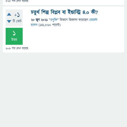
565
বার দেখা হয়েছে
চতুর্থ শিল্প বিপ্লব বা ইন্ডাস্ট্রি ৪.০ কী?
+1
20 জুন 2021
"
প্রযুক্তি
" বিভাগে
জিজ্ঞাসা
করেছেন
মেহেদী
টি ভোট
হাসান
(
141,860
পয়েন্ট)
1
উত্তর
609
বার দেখা হয়েছে