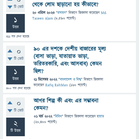
0
থেকে লোম ছাড়ানো হয় কীভাবে?
টি ভোট
20 এপ্রিল 2023
"
রসায়ন
" বিভাগে
জিজ্ঞাসা
করেছেন
Md.
1
Taseen Alam
(
8,590
পয়েন্ট)
উত্তর
411
বার দেখা হয়েছে
৯০ এর দশকে দেশীয় বাজারের মূল্য
0
(বাসা ভাড়া, যাতায়াত ভাড়া,
টি ভোট
তরিতরকারি, এবং আসবাব) কেমন
1
ছিল?
উত্তর
21 ডিসেম্বর 2022
"
বাংলাদেশ ও বিশ্ব
" বিভাগে
জিজ্ঞাসা
করেছেন
Rafiq RahMan
(
160
পয়েন্ট)
400
বার দেখা হয়েছে
আগর শিল্প কী এবং এর সম্ভাবনা
0
কেমন?
টি ভোট
01 মার্চ 2022
"
বিবিধ
" বিভাগে
জিজ্ঞাসা
করেছেন
হায়াত
2
(
20,400
পয়েন্ট)
টি উত্তর