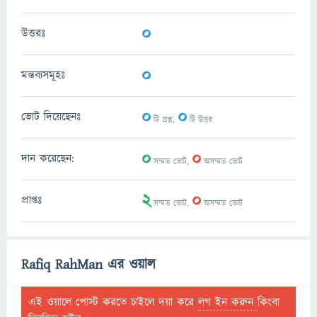
0
উত্তরঃ
0
মন্তব্যসমূহঃ
0
0
ভোট দিয়েছেনঃ
টি প্রশ্ন,
টি উত্তর
0
0
দান করেছেন:
সম্মত ভোট,
অসম্মত ভোট
2
0
প্রাপ্তঃ
সম্মত ভোট,
অসম্মত ভোট
Rafiq RahMan এর ওয়াল
এই ওয়ালে পোস্ট করতে চাইলে দয়া করে
লগ ইন করুন
কিংবা