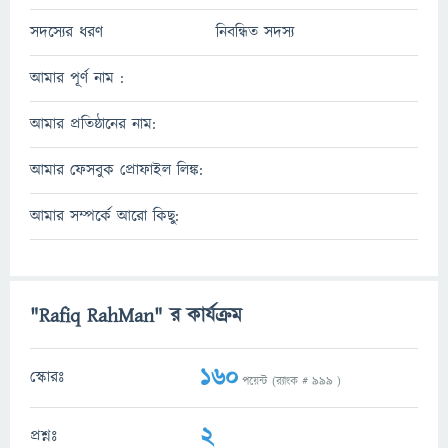
সদস্যের ধরণ
নিবন্ধিত সদস্য
আমার পূর্ণ নাম :
আমার প্রতিষ্ঠানের নাম:
আমার ফেসবুক প্রোফাইল লিঙ্ক:
আমার সম্পর্কে আরো কিছু:
"Rafiq RahMan" র কার্যক্রম
160
স্কোরঃ
পয়েন্ট (র‌্যাংক #
999
)
2
প্রশ্নঃ