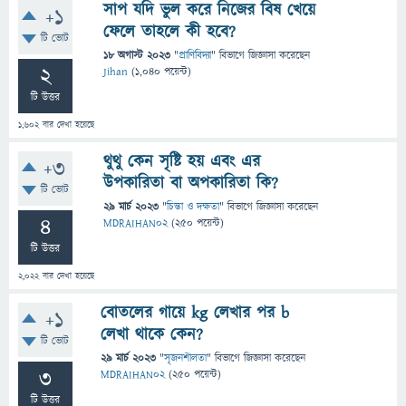
সাপ যদি ভুল করে নিজের বিষ খেয়ে
+1
ফেলে তাহলে কী হবে?
টি ভোট
18 অগাস্ট 2023
"
প্রাণিবিদ্যা
" বিভাগে
জিজ্ঞাসা
করেছেন
2
Jihan
(
1,040
পয়েন্ট)
টি উত্তর
1,602
বার দেখা হয়েছে
থুথু কেন সৃষ্টি হয় এবং এর
+3
উপকারিতা বা অপকারিতা কি?
টি ভোট
29 মার্চ 2023
"
চিন্তা ও দক্ষতা
" বিভাগে
জিজ্ঞাসা
করেছেন
4
MDRAIHAN02
(
250
পয়েন্ট)
টি উত্তর
2,022
বার দেখা হয়েছে
বোতলের গায়ে kg লেখার পর b
+1
লেখা থাকে কেন?
টি ভোট
29 মার্চ 2023
"
সৃজনশীলতা
" বিভাগে
জিজ্ঞাসা
করেছেন
3
MDRAIHAN02
(
250
পয়েন্ট)
টি উত্তর