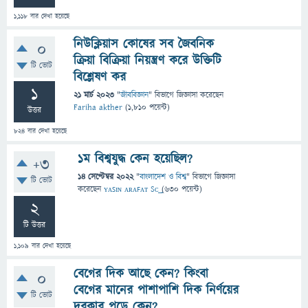
1,118
বার দেখা হয়েছে
নিউক্লিয়াস কোষের সব জৈবনিক
0
ক্রিয়া বিক্রিয়া নিয়ন্ত্রণ করে উক্তিটি
টি ভোট
বিশ্লেষণ কর
1
21 মার্চ 2023
"
জীববিজ্ঞান
" বিভাগে
জিজ্ঞাসা
করেছেন
Fariha akther
(
1,810
পয়েন্ট)
উত্তর
824
বার দেখা হয়েছে
১ম বিশ্বযুদ্ধ কেন হয়েছিল?
+3
14 সেপ্টেম্বর 2022
"
বাংলাদেশ ও বিশ্ব
" বিভাগে
জিজ্ঞাসা
টি ভোট
করেছেন
ʏᴀꜱɪɴ ᴀʀᴀꜰᴀᴛ Sᴄ͢͢͢
(
630
পয়েন্ট)
2
টি উত্তর
1,109
বার দেখা হয়েছে
বেগের দিক আছে কেন? কিংবা
0
বেগের মানের পাশাপাশি দিক নির্ণয়ের
টি ভোট
দরকার পড়ে কেন?