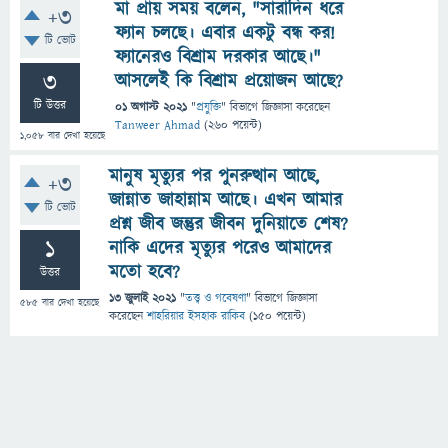
মা প্রায় সময় বলেন, "সারাদিন ধরে
+3
ফ্যান চলছে। এবার একটু বন্ধ কর!
টি ভোট
ফ্যানেরও বিশ্রাম দরকার আছে।"
3
আসলেই কি বিশ্রাম প্রয়োজন আছে?
টি উত্তর
01 অগাস্ট 2021
"
প্রযুক্তি
" বিভাগে
জিজ্ঞাসা
করেছেন
Tanweer Ahmad
(
260
পয়েন্ট)
1,058
বার দেখা হয়েছে
মানুষ মৃত্যুর পর পুনরুত্থান আছে,
+3
জান্নাত জাহান্নাম আছে। এখন আমার
টি ভোট
প্রশ্ন জীব জন্তুর জীবন দুনিয়াতে শেষ?
1
নাকি এদের মৃত্যুর পরেও আমাদের
মতো হবে?
উত্তর
13 জুলাই 2021
"
তত্ত্ব ও গবেষণা
" বিভাগে
জিজ্ঞাসা
585
বার দেখা হয়েছে
করেছেন
শাহরিয়ার ইসহাক রাকিব
(
150
পয়েন্ট)