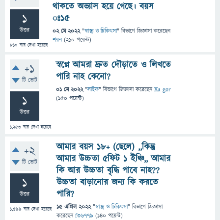
থাকতে অভ্যাস হয়ে গেছে। বয়স
1
ঃ১৫
উত্তর
02 মে 2022
"
স্বাস্থ্য ও চিকিৎসা
" বিভাগে
জিজ্ঞাসা
করেছেন
শয়ন
(
210
পয়েন্ট)
810
বার দেখা হয়েছে
স্বপ্নে আমরা দ্রুত দৌড়াতে ও লিখতে
+1
পারি নাহ কেনো?
টি ভোট
01 মে 2022
"
লাইফ
" বিভাগে
জিজ্ঞাসা
করেছেন
Xa gor
1
(
150
পয়েন্ট)
উত্তর
1,253
বার দেখা হয়েছে
আমার বয়স ১৮+ (ছেলে) ,,কিন্তু
+2
আমার উচ্চতা ৫ফিট ১ ইঞ্চি,, আমার
টি ভোট
কি আর উচ্চতা বৃদ্ধি পাবে নাহ??
1
উচ্চতা বাড়ানোর জন্য কি করতে
পারি?
উত্তর
15 এপ্রিল 2022
"
স্বাস্থ্য ও চিকিৎসা
" বিভাগে
জিজ্ঞাসা
1,599
বার দেখা হয়েছে
করেছেন
f36779
(
140
পয়েন্ট)