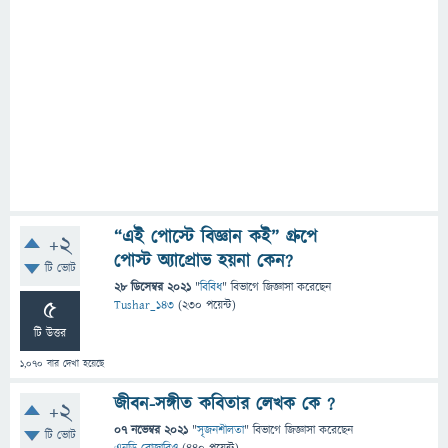
“এই পোস্টে বিজ্ঞান কই” গ্রুপে
+2
পোস্ট অ্যাপ্রোভ হয়না কেন?
টি ভোট
28 ডিসেম্বর 2021
"
বিবিধ
" বিভাগে
জিজ্ঞাসা
করেছেন
5
Tushar_143
(
230
পয়েন্ট)
টি উত্তর
1,070
বার দেখা হয়েছে
জীবন-সঙ্গীত কবিতার লেখক কে ?
+2
07 নভেম্বর 2021
"
সৃজনশীলতা
" বিভাগে
জিজ্ঞাসা
করেছেন
টি ভোট