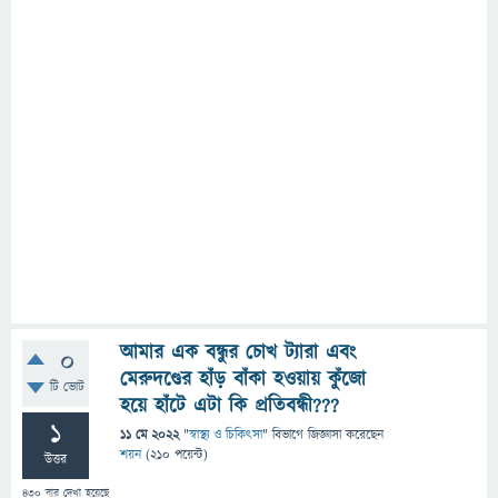
আমার এক বন্ধুর চোখ ট্যারা এবং
0
মেরুদণ্ডের হাঁড় বাঁকা হওয়ায় কুঁজো
টি ভোট
হয়ে হাঁটে এটা কি প্রতিবন্ধী???
1
11 মে 2022
"
স্বাস্থ্য ও চিকিৎসা
" বিভাগে
জিজ্ঞাসা
করেছেন
শয়ন
(
210
পয়েন্ট)
উত্তর
430
বার দেখা হয়েছে