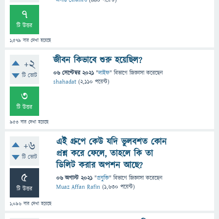
এনডি রোজারিও
(
440
পয়েন্ট)
7
টি উত্তর
1,579
বার দেখা হয়েছে
জীবন কিভাবে শুরু হয়েছিল?
+2
06 সেপ্টেম্বর 2021
"
লাইফ
" বিভাগে
জিজ্ঞাসা
করেছেন
টি ভোট
shahadat
(
2,110
পয়েন্ট)
3
টি উত্তর
953
বার দেখা হয়েছে
এই গ্রুপে কেউ যদি ভুলবশত কোন
+6
প্রশ্ন করে ফেলে, তাহলে কি তা
টি ভোট
ডিলিট করার অপশন আছে?
5
06 অগাস্ট 2021
"
প্রযুক্তি
" বিভাগে
জিজ্ঞাসা
করেছেন
Muaz Affan Rafin
(
1,630
পয়েন্ট)
টি উত্তর
1,096
বার দেখা হয়েছে