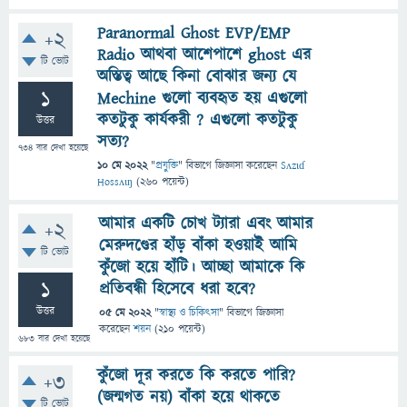
Paranormal Ghost EVP/EMP
+2
Radio আথবা আশেপাশে ghost এর
টি ভোট
অস্তিত্ব আছে কিনা বোঝার জন্য যে
1
Mechine গুলো ব্যবহৃত হয় এগুলো
কতটুকু কার্যকরী ? এগুলো কতটুকু
উত্তর
সত্য?
734
বার দেখা হয়েছে
10 মে 2022
"
প্রযুক্তি
" বিভাগে
জিজ্ঞাসা
করেছেন
Sʌzɩɗ
Hossʌɩŋ
(
260
পয়েন্ট)
আমার একটি চোখ ট্যারা এবং আমার
+2
মেরুদণ্ডের হাঁড় বাঁকা হওয়াই আমি
টি ভোট
কুঁজো হয়ে হাঁটি। আচ্ছা আমাকে কি
1
প্রতিবন্ধী হিসেবে ধরা হবে?
উত্তর
05 মে 2022
"
স্বাস্থ্য ও চিকিৎসা
" বিভাগে
জিজ্ঞাসা
করেছেন
শয়ন
(
210
পয়েন্ট)
683
বার দেখা হয়েছে
কুঁজো দূর করতে কি করতে পারি?
+3
(জন্মগত নয়) বাঁকা হয়ে থাকতে
টি ভোট