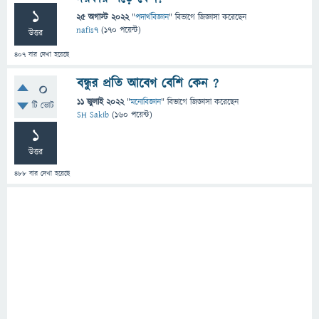
1
25 অগাস্ট 2022
"
পদার্থবিজ্ঞান
" বিভাগে
জিজ্ঞাসা
করেছেন
nafis7
(
170
পয়েন্ট)
উত্তর
407
বার দেখা হয়েছে
বন্ধুর প্রতি আবেগ বেশি কেন ?
0
11 জুলাই 2022
"
মনোবিজ্ঞান
" বিভাগে
জিজ্ঞাসা
করেছেন
টি ভোট
SH Sakib
(
160
পয়েন্ট)
1
উত্তর
488
বার দেখা হয়েছে