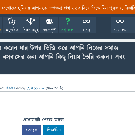
তির প্রশ্নোত্তর দুনিয়ায় আপনাকে স্বাগতম! প্রশ্ন-উত্তর দিয়ে জিতে নিন পুরস্কার, বিস্ত
!
অনুত্তরিত
বিভাগসমূহ
সদস্যবৃন্দ
প্রশ্ন করুন
FAQ
চ্যাট রুম
কার করেন যার উপর ভিত্তি করে আপনি নিজের সমাজ
ে বসবাসের জন্য আপনি কিছু নিয়ম তৈরি করুন। এবং
ভাগে
জিজ্ঞাসা
করেছেন
Asif Haidar
(
790
পয়েন্ট)
প্রশ্নোত্তরটি শেয়ার করুন
ফেসবুক
লিঙ্কইডিন