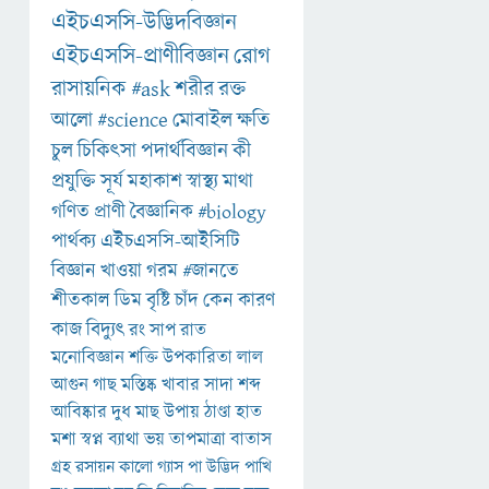
এইচএসসি-উদ্ভিদবিজ্ঞান
এইচএসসি-প্রাণীবিজ্ঞান
রোগ
রাসায়নিক
#ask
শরীর
রক্ত
আলো
#science
মোবাইল
ক্ষতি
চুল
চিকিৎসা
পদার্থবিজ্ঞান
কী
প্রযুক্তি
সূর্য
মহাকাশ
স্বাস্থ্য
মাথা
গণিত
প্রাণী
বৈজ্ঞানিক
#biology
পার্থক্য
এইচএসসি-আইসিটি
বিজ্ঞান
খাওয়া
গরম
#জানতে
শীতকাল
ডিম
বৃষ্টি
চাঁদ
কেন
কারণ
কাজ
বিদ্যুৎ
রং
সাপ
রাত
মনোবিজ্ঞান
শক্তি
উপকারিতা
লাল
আগুন
গাছ
মস্তিষ্ক
খাবার
সাদা
শব্দ
আবিষ্কার
দুধ
মাছ
উপায়
ঠাণ্ডা
হাত
মশা
স্বপ্ন
ব্যাথা
ভয়
তাপমাত্রা
বাতাস
গ্রহ
রসায়ন
কালো
গ্যাস
পা
উদ্ভিদ
পাখি