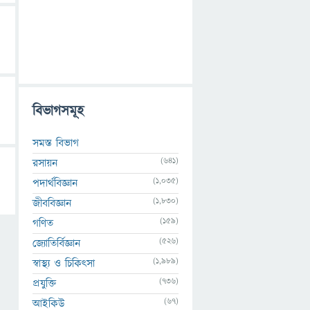
বিভাগসমূহ
সমস্ত বিভাগ
(641)
রসায়ন
(1,035)
পদার্থবিজ্ঞান
(1,830)
জীববিজ্ঞান
(159)
গণিত
(526)
জ্যোতির্বিজ্ঞান
(1,989)
স্বাস্থ্য ও চিকিৎসা
(736)
প্রযুক্তি
(67)
আইকিউ