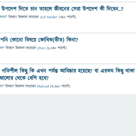
উপদেশ দিতে চান তাহলে জীবনের সেরা উপদেশ কী দিবেন..?
ক্ষতা
" বিভাগে
জিজ্ঞাসা
করেছেন
Asif Haidar
(
790
পয়েন্ট)
পনি কোনো বিষয়ে ফোবিক(ভীত) কিনা?
ঞান
" বিভাগে
জিজ্ঞাসা
করেছেন
Jihan
(
1,040
পয়েন্ট)
তিশীল কিছু কি এখন পর্যন্ত আবিষ্কার হয়েছে? বা এরকম কিছু থাকা
ি আলোর থেকে বেশি হবে?
ঞান
" বিভাগে
জিজ্ঞাসা
করেছেন
Maksud
(
3,610
পয়েন্ট)