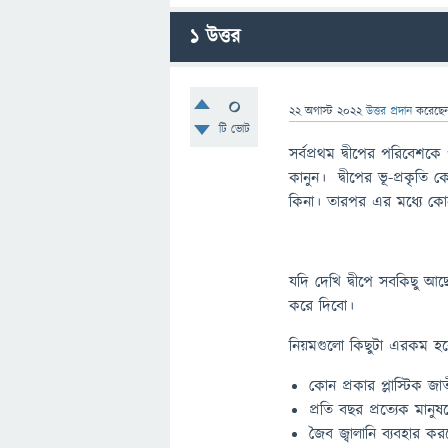
1
উত্তর
0
22 অগাস্ট 2022
উত্তর প্রদান
করেছে
টি ভোট
সর্বপ্রথম দ্বীপের পরিবেশকে
কানুন। দ্বীপের ভূ-প্রকৃতি ক
কিনা। তারপর এর মধ্যে কো
যদি দেখি দ্বীপে সবকিছু আছ
করে দিবো।
নিয়মগুলো কিছুটা এরকম হ
কোন প্রকার প্লাস্টিক জা
প্রতি বছর প্রত্যেক মা
জৈব জ্বালানি ব্যবহার কর