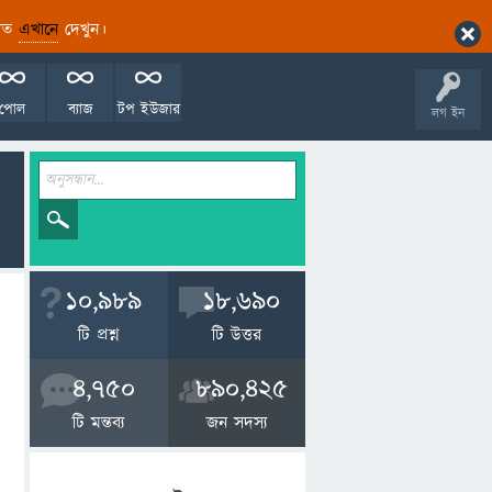
ারিত
এখানে
দেখুন।
পোল
ব্যাজ
টপ ইউজার
লগ ইন
10,989
18,690
টি প্রশ্ন
টি উত্তর
4,750
890,425
টি মন্তব্য
জন সদস্য