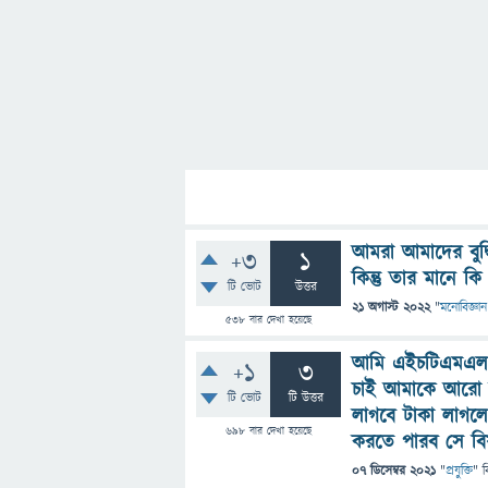
আমরা আমাদের বুদ্ধি
+3
1
কিন্তু তার মানে কি
টি ভোট
উত্তর
21 অগাস্ট 2022
"
মনোবিজ্ঞান
538
বার দেখা হয়েছে
আমি এইচটিএমএল 
+1
3
চাই আমাকে আরো ক
টি ভোট
টি উত্তর
লাগবে টাকা লাগল
698
বার দেখা হয়েছে
করতে পারব সে বি
07 ডিসেম্বর 2021
"
প্রযুক্তি
" ব