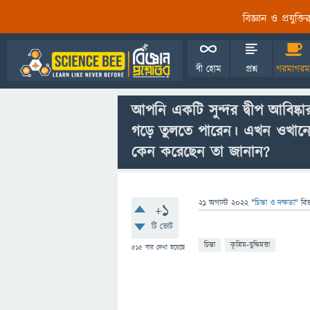
বিজ্ঞান ও প্রযুক্
বী হোম
প্রশ্ন
গরমাগরম
আপনি একটি সুন্দর দ্বীপ আবিষ্
গড়ে তুলতে পারেন। এখন ওখান
কেন করেছেন তা জানান?
21 অগাস্ট 2022
"
চিন্তা ও দক্ষতা
" বি
+1
টি ভোট
চিন্তা
কৃত্রিম-বুদ্ধিমত্তা
515
বার দেখা হয়েছে