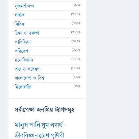
(81)
সৃজনশীলতা
(388)
লাইফ
(749)
বিবিধ
(385)
চিন্তা ও দক্ষতা
(620)
প্রাণিবিদ্যা
(225)
পরিবেশ
(488)
মনোবিজ্ঞান
(669)
তত্ত্ব ও গবেষণা
(112)
বাংলাদেশ ও বিশ্ব
(62)
মিথোলজি
সর্বাপেক্ষা জনপ্রিয় ট্যাগসমূহ
মানুষ
পানি
ঘুম
পদার্থ
-
জীববিজ্ঞান
চোখ
পৃথিবী