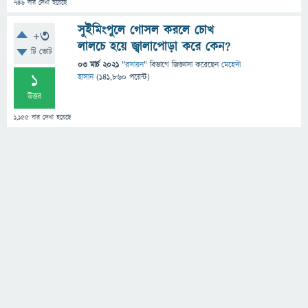
746
বার দেখা হয়েছে
সুইমিংপুলে গোসল করলে চোখ
+3
লালচে হয়ে জ্বালাপোড়া করে কেন?
টি ভোট
03 মার্চ 2021
"
রসায়ন
" বিভাগে
জিজ্ঞাসা
করেছেন
মেহেদী
1
হাসান
(
141,860
পয়েন্ট)
উত্তর
1,155
বার দেখা হয়েছে