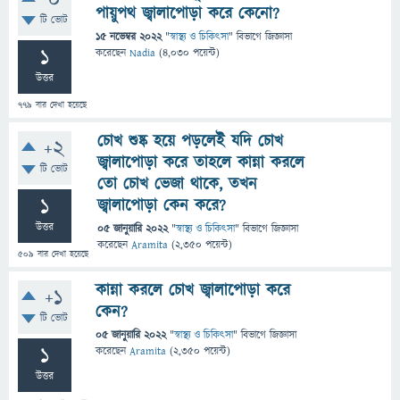
0
পায়ুপথ জ্বালাপোড়া করে কেনো?
টি ভোট
15 নভেম্বর 2022
"
স্বাস্থ্য ও চিকিৎসা
" বিভাগে
জিজ্ঞাসা
1
করেছেন
Nadia
(
4,030
পয়েন্ট)
উত্তর
779
বার দেখা হয়েছে
চোখ শুষ্ক হয়ে পড়লেই যদি চোখ
+2
জ্বালাপোড়া করে তাহলে কান্না করলে
টি ভোট
তো চোখ ভেজা থাকে, তখন
1
জ্বালাপোড়া কেন করে?
উত্তর
05 জানুয়ারি 2022
"
স্বাস্থ্য ও চিকিৎসা
" বিভাগে
জিজ্ঞাসা
করেছেন
Aramita
(
2,350
পয়েন্ট)
509
বার দেখা হয়েছে
কান্না করলে চোখ জ্বালাপোড়া করে
+1
কেন?
টি ভোট
05 জানুয়ারি 2022
"
স্বাস্থ্য ও চিকিৎসা
" বিভাগে
জিজ্ঞাসা
1
করেছেন
Aramita
(
2,350
পয়েন্ট)
উত্তর