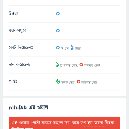
0
উত্তরঃ
0
মন্তব্যসমূহঃ
0
1
ভোট দিয়েছেনঃ
টি প্রশ্ন,
উত্তর
1
0
দান করেছেন:
টি সম্মত ভোট,
অসম্মত ভোট
6
0
প্রাপ্তঃ
সম্মত ভোট,
অসম্মত ভোট
ratul99 এর ওয়াল
এই ওয়ালে পোস্ট করতে চাইলে দয়া করে
লগ ইন করুন
কিংবা