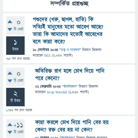
সম্পর্কিত প্রশ্নগুচ্ছ
পশুদের (গরু, ছাগল, হাতি) কি
0
সত্যিই মানুষের মতো আবেগ আছে?
টি ভোট
তারা কি আমাদের মতোই আবেগের
1
বসে কান্না করে?
উত্তর
10 সেপ্টেম্বর 2024
"
তত্ত্ব ও গবেষণা
" বিভাগে
জিজ্ঞাসা
করেছেন
MIS
(
2,050
পয়েন্ট)
715
বার দেখা হয়েছে
অতিরিক্ত রাগ হলে চোখ দিয়ে পানি
0
পরে কেনো?
টি ভোট
01 ফেব্রুয়ারি 2023
"
জীববিজ্ঞান
" বিভাগে
জিজ্ঞাসা
2
করেছেন
Arup Mandal
(
1,860
পয়েন্ট)
টি উত্তর
1,759
বার দেখা হয়েছে
কান্না করলে চোখ দিয়ে পানি বের হয়
+11
কেন? রক্ত বের হয় না কেন?
টি ভোট