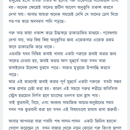
মানুষের মতো এতটা প্রকট না হলেও গরু একেবারে বিবেকহীন প্রাণী
নয়। অনেক ক্ষেত্রেই তাদের জটিল আবেগ অনুভূতি প্রকাশ করতে
দেখা যায়। আবার আমরা অনেক সময়েই দেখি যে তাদের চোখ দিয়ে
গর-গর করে অনবরত পানি পড়ছে।
গরু তার কান্না প্রকাশ করে উচ্চস্বরে ডাকাডাকির মাধ্যমে। গবেষণায়
দেখা যায়, তার ভিন্ন ভিন্ন অনূভূতির জন্য একেকবার একেক রকম
ভাবে ডাকাডাকি করে থাকে।
এমনকি যখন বিভিন্ন কসাই খানায় একটা গরুকে জবাই করার জন্য
তাদের নেওয়া হয়, জবাই করার আগ মূহুর্তে তারা তখন তারা
কসাইদের উদ্যেশ্য বুঝতে পারে। তারাও মৃত্যুকে উপলব্ধি করতে
পারে।
আর এই কারণেই জবাই করার পূর্ব মূহুর্তে একটা গরুকে যতটা সম্ভব
শান্ত রাখার চেষ্টা করা হয়। কারণ এই সময়ে গরুর শরীরে অতিতিক্ত
স্ট্রেস হরমোন নির্গত হলে মাংসের গুনগত মান হ্রাস পায়।
তাই কুরবানী, বিয়ে, এবং অন্যান্য সামাজিক আচার-অনুষ্ঠানের সময়
যখন পশু কুরবানী করা হয় তখন এই বিষয়গুলো মাথায় রাখা জরুরী।
আবার আপনারা যারা গবাদি পশু লালন-পালন একটা জিনিস হয়তো
খেয়াল করেছেন যে যখন বাজার থেকে নতুন কোনো গরু কিংবা ছাগল