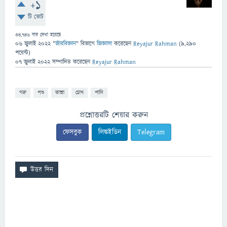
+1
টি ভোট
34,746
বার দেখা হয়েছে
06 জুলাই 2022
"
জীববিজ্ঞান
" বিভাগে
জিজ্ঞাসা
করেছেন
Reyajur Rahman
(
9,290
পয়েন্ট)
07 জুলাই 2022
সম্পাদিত
করেছেন
Reyajur Rahman
গরু
পশু
কান্না
চোখ
পানি
প্রশ্নোত্তরটি শেয়ার করুন
ফেসবুক
লিঙ্কইডিন
Telegram