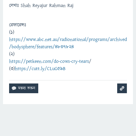
লেখাঃ Shah Reyajur Rahman Raj
রেফারেন্সঃ
(1)
https://www.abc.net.au/radionational/programs/archived
/bodysphere/features/4837824
(2)
https://petkeen.com/do-cows-cry-tears
/
(3)
https://cutt.ly/CLuG59B