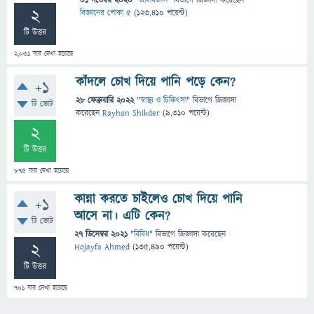
01 নভেম্বর 2020
"
জীববিজ্ঞান
" বিভাগে
জিজ্ঞাসা
করেছেন
2
বিজ্ঞানের পোকা ৫
(
123,410
পয়েন্ট)
টি উত্তর
2,031
বার দেখা হয়েছে
কাঁদলে চোখ দিয়ে পানি পড়ে কেন?
+1
28 ফেব্রুয়ারি 2022
"
স্বাস্থ্য ও চিকিৎসা
" বিভাগে
জিজ্ঞাসা
টি ভোট
করেছেন
Rayhan Shikder
(
9,310
পয়েন্ট)
2
টি উত্তর
875
বার দেখা হয়েছে
কান্না করতে চাইলেও চোখ দিয়ে পানি
+1
আসে না। এটি কেন?
টি ভোট
27 ডিসেম্বর 2021
"
বিবিধ
" বিভাগে
জিজ্ঞাসা
করেছেন
2
Hojayfa Ahmed
(
135,490
পয়েন্ট)
টি উত্তর
701
বার দেখা হয়েছে