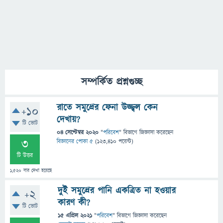
সম্পর্কিত প্রশ্নগুচ্ছ
রাতে সমুদ্রের ফেনা উজ্জ্বল কেন
+10
দেখায়?
টি ভোট
04 সেপ্টেম্বর 2020
"
পরিবেশ
" বিভাগে
জিজ্ঞাসা
করেছেন
3
বিজ্ঞানের পোকা ৫
(
123,410
পয়েন্ট)
টি উত্তর
1,520
বার দেখা হয়েছে
দুই সমুদ্রের পানি একত্রিত না হওয়ার
+2
কারণ কী?
টি ভোট
15 এপ্রিল 2021
"
পরিবেশ
" বিভাগে
জিজ্ঞাসা
করেছেন