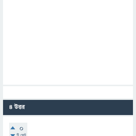
4
উত্তর
0
টি ভোট