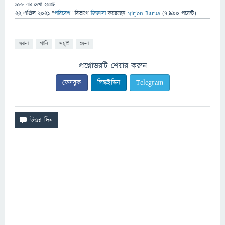
988
বার দেখা হয়েছে
22 এপ্রিল 2021
"
পরিবেশ
" বিভাগে
জিজ্ঞাসা
করেছেন
Nirjon Barua
(
7,990
পয়েন্ট)
ফ্যানা
পানি
সমুদ্র
ফেনা
প্রশ্নোত্তরটি শেয়ার করুন
ফেসবুক
লিঙ্কইডিন
Telegram