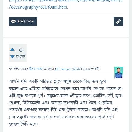
https://science.howstuffworks.com/environmental/earth
/oceanography/sea-foam.htm
.
0
টি ভোট
30 এপ্রিল 2023
উত্তর প্রদান
করেছেন
Md Sadman Sakib
(
4,640
পয়েন্ট)
আপনি যদি একটি পরিষ্কার গ্লাসে সমুদ্র থেকে কিছু জল স্কুপ
করেন এবং এটিকে ঘনিষ্ঠভাবে দেখেন তবে আপনি দেখতে পাবেন যে
এটি ক্ষুদ্র কণাতে পূর্ণ। সমুদ্রের জলে দ্রবীভূত লবণ, প্রোটিন, চর্বি, মৃত
শেওলা, ডিটারজেন্ট এবং অন্যান্য দূষণকারী এবং জৈব ও কৃত্রিম
পদার্থের একগুচ্ছ অন্যান্য বিট এবং টুকরা রয়েছে। আপনি যদি এই
গ্লাস সমুদ্রের জলকে জোরে জোরে নাড়ান তবে তরলের পৃষ্ঠে ছোট
বুদবুদ তৈরি হবে।