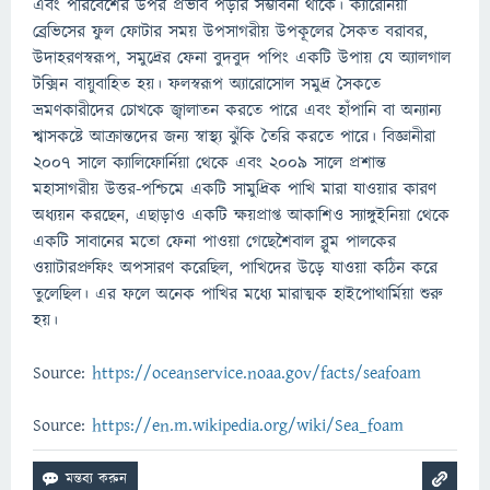
এবং পরিবেশের উপর প্রভাব পড়ার সম্ভাবনা থাকে। ক্যারেনিয়া
ব্রেভিসের ফুল ফোটার সময় উপসাগরীয় উপকূলের সৈকত বরাবর,
উদাহরণস্বরূপ, সমুদ্রের ফেনা বুদবুদ পপিং একটি উপায় যে অ্যালগাল
টক্সিন বায়ুবাহিত হয়। ফলস্বরূপ অ্যারোসোল সমুদ্র সৈকতে
ভ্রমণকারীদের চোখকে জ্বালাতন করতে পারে এবং হাঁপানি বা অন্যান্য
শ্বাসকষ্টে আক্রান্তদের জন্য স্বাস্থ্য ঝুঁকি তৈরি করতে পারে। বিজ্ঞানীরা
2007 সালে ক্যালিফোর্নিয়া থেকে এবং 2009 সালে প্রশান্ত
মহাসাগরীয় উত্তর-পশ্চিমে একটি সামুদ্রিক পাখি মারা যাওয়ার কারণ
অধ্যয়ন করছেন, এছাড়াও একটি ক্ষয়প্রাপ্ত আকাশিও স্যাঙ্গুইনিয়া থেকে
একটি সাবানের মতো ফেনা পাওয়া গেছেশৈবাল ব্লুম পালকের
ওয়াটারপ্রুফিং অপসারণ করেছিল, পাখিদের উড়ে যাওয়া কঠিন করে
তুলেছিল। এর ফলে অনেক পাখির মধ্যে মারাত্মক হাইপোথার্মিয়া শুরু
হয়।
Source:
https://oceanservice.noaa.gov/facts/seafoam
Source:
https://en.m.wikipedia.org/wiki/Sea_foam