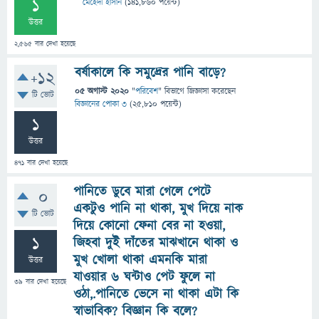
1
মেহেদী হাসান
(
141,860
পয়েন্ট)
উত্তর
2,565
বার দেখা হয়েছে
বর্ষাকালে কি সমুদ্রের পানি বাড়ে?
+12
05 অগাস্ট 2020
"
পরিবেশ
" বিভাগে
জিজ্ঞাসা
করেছেন
টি ভোট
বিজ্ঞানের পোকা ৩
(
25,810
পয়েন্ট)
1
উত্তর
471
বার দেখা হয়েছে
পানিতে ডুবে মারা গেলে পেটে
0
একটুও পানি না থাকা, মুখ দিয়ে নাক
টি ভোট
দিয়ে কোনো ফেনা বের না হওয়া,
1
জিহবা দুই দাঁতের মাঝখানে থাকা ও
মুখ খোলা থাকা এমনকি মারা
উত্তর
যাওয়ার ৬ ঘন্টাও পেট ফুলে না
39
বার দেখা হয়েছে
ওঠা,.পানিতে ভেসে না থাকা এটা কি
স্বাভাবিক? বিজ্ঞান কি বলে?