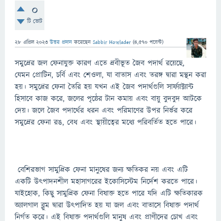
0
টি ভোট
28 এপ্রিল 2023
উত্তর প্রদান
করেছেন
Sabbir Howlader
(
4,570
পয়েন্ট)
সমুদ্রের জল ফেনাযুক্ত কারণ এতে দ্রবীভূত জৈব পদার্থ রয়েছে,
যেমন প্রোটিন, চর্বি এবং শেওলা, যা বাতাস এবং তরঙ্গ দ্বারা মন্থন করা
হয়। সমুদ্রের ফেনা তৈরি হয় যখন এই জৈব পদার্থগুলি সার্ফ্যাক্ট্যান্ট
হিসাবে কাজ করে, জলের পৃষ্ঠের টান কমায় এবং বায়ু বুদবুদ আটকে
দেয়। জলে জৈব পদার্থের ধরন এবং পরিমাণের উপর নির্ভর করে
সমুদ্রের ফেনা রঙ, বেধ এবং স্থায়ীত্বের মধ্যে পরিবর্তিত হতে পারে।
বেশিরভাগ সামুদ্রিক ফেনা মানুষের জন্য ক্ষতিকর নয় এবং এটি
একটি উত্পাদনশীল মহাসাগরের ইকোসিস্টেম নির্দেশ করতে পারে।
যাইহোক, কিছু সামুদ্রিক ফেনা বিষাক্ত হতে পারে যদি এটি ক্ষতিকারক
অ্যালগাল ব্লুম দ্বারা উত্পাদিত হয় যা জল এবং বাতাসে বিষাক্ত পদার্থ
নির্গত করে। এই বিষাক্ত পদার্থগুলি মানুষ এবং প্রাণীদের চোখ এবং