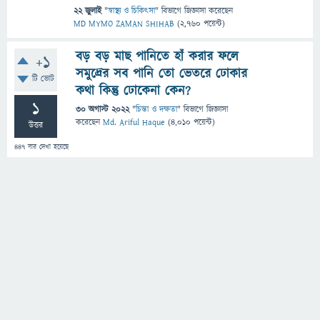
22 জুলাই
"
স্বাস্থ্য ও চিকিৎসা
" বিভাগে
জিজ্ঞাসা
করেছেন
MD MYMO ZAMAN SHIHAB
(
2,760
পয়েন্ট)
বড় বড় মাছ পানিতে হাঁ করার ফলে
+1
সমুদ্রের সব পানি তো ভেতরে ঢোকার
টি ভোট
কথা কিন্তু ঢোকেনা কেন?
1
30 অগাস্ট 2022
"
চিন্তা ও দক্ষতা
" বিভাগে
জিজ্ঞাসা
করেছেন
Md. Ariful Haque
(
4,010
পয়েন্ট)
উত্তর
447
বার দেখা হয়েছে