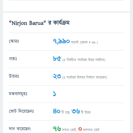
"Nirjon Barua" র কার্যক্রম
7,990
স্কোরঃ
পয়েন্ট (র‌্যাংক #
49
)
85
প্রশ্নঃ
(
5
নির্বাচিত সর্বোত্তম উত্তর সম্বলিত)
23
উত্তরঃ
(
3
সর্বোত্তম হিসাবে নির্বাচন করেছেন)
1
মন্তব্যসমূহঃ
40
36
ভোট দিয়েছেনঃ
টি প্রশ্ন,
টি উত্তর
76
0
দান করেছেন:
সম্মত ভোট,
অসম্মত ভোট