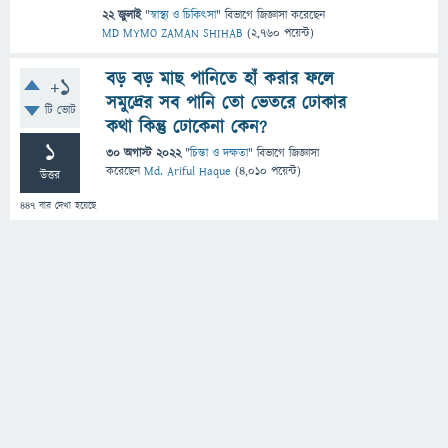
22 জুলাই
"
স্বাস্থ্য ও চিকিৎসা
" বিভাগে
জিজ্ঞাসা
করেছেন
MD MYMO ZAMAN SHIHAB
(
2,760
পয়েন্ট)
বড় বড় মাছ পানিতে হাঁ করার ফলে
+1
সমুদ্রের সব পানি তো ভেতরে ঢোকার
টি ভোট
কথা কিন্তু ঢোকেনা কেন?
1
30 অগাস্ট 2022
"
চিন্তা ও দক্ষতা
" বিভাগে
জিজ্ঞাসা
করেছেন
Md. Ariful Haque
(
4,010
পয়েন্ট)
উত্তর
447
বার দেখা হয়েছে