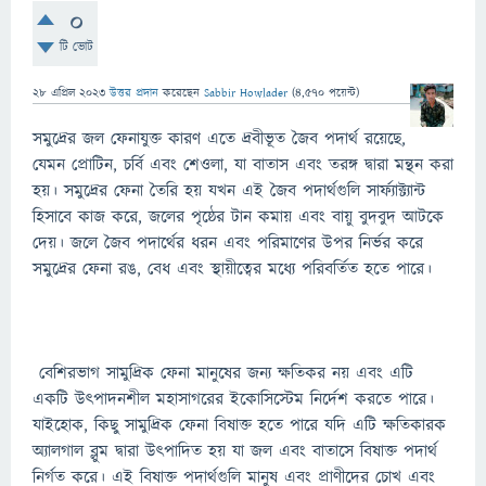
0
টি ভোট
28 এপ্রিল 2023
উত্তর প্রদান
করেছেন
Sabbir Howlader
(
4,570
পয়েন্ট)
সমুদ্রের জল ফেনাযুক্ত কারণ এতে দ্রবীভূত জৈব পদার্থ রয়েছে,
যেমন প্রোটিন, চর্বি এবং শেওলা, যা বাতাস এবং তরঙ্গ দ্বারা মন্থন করা
হয়। সমুদ্রের ফেনা তৈরি হয় যখন এই জৈব পদার্থগুলি সার্ফ্যাক্ট্যান্ট
হিসাবে কাজ করে, জলের পৃষ্ঠের টান কমায় এবং বায়ু বুদবুদ আটকে
দেয়। জলে জৈব পদার্থের ধরন এবং পরিমাণের উপর নির্ভর করে
সমুদ্রের ফেনা রঙ, বেধ এবং স্থায়ীত্বের মধ্যে পরিবর্তিত হতে পারে।
বেশিরভাগ সামুদ্রিক ফেনা মানুষের জন্য ক্ষতিকর নয় এবং এটি
একটি উত্পাদনশীল মহাসাগরের ইকোসিস্টেম নির্দেশ করতে পারে।
যাইহোক, কিছু সামুদ্রিক ফেনা বিষাক্ত হতে পারে যদি এটি ক্ষতিকারক
অ্যালগাল ব্লুম দ্বারা উত্পাদিত হয় যা জল এবং বাতাসে বিষাক্ত পদার্থ
নির্গত করে। এই বিষাক্ত পদার্থগুলি মানুষ এবং প্রাণীদের চোখ এবং