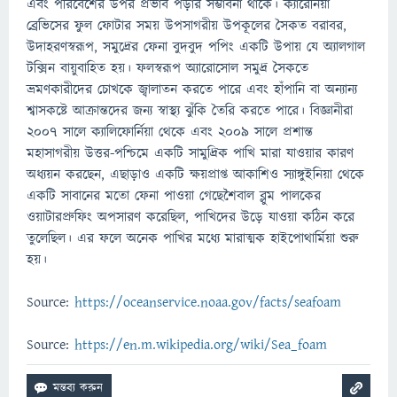
এবং পরিবেশের উপর প্রভাব পড়ার সম্ভাবনা থাকে। ক্যারেনিয়া
ব্রেভিসের ফুল ফোটার সময় উপসাগরীয় উপকূলের সৈকত বরাবর,
উদাহরণস্বরূপ, সমুদ্রের ফেনা বুদবুদ পপিং একটি উপায় যে অ্যালগাল
টক্সিন বায়ুবাহিত হয়। ফলস্বরূপ অ্যারোসোল সমুদ্র সৈকতে
ভ্রমণকারীদের চোখকে জ্বালাতন করতে পারে এবং হাঁপানি বা অন্যান্য
শ্বাসকষ্টে আক্রান্তদের জন্য স্বাস্থ্য ঝুঁকি তৈরি করতে পারে। বিজ্ঞানীরা
2007 সালে ক্যালিফোর্নিয়া থেকে এবং 2009 সালে প্রশান্ত
মহাসাগরীয় উত্তর-পশ্চিমে একটি সামুদ্রিক পাখি মারা যাওয়ার কারণ
অধ্যয়ন করছেন, এছাড়াও একটি ক্ষয়প্রাপ্ত আকাশিও স্যাঙ্গুইনিয়া থেকে
একটি সাবানের মতো ফেনা পাওয়া গেছেশৈবাল ব্লুম পালকের
ওয়াটারপ্রুফিং অপসারণ করেছিল, পাখিদের উড়ে যাওয়া কঠিন করে
তুলেছিল। এর ফলে অনেক পাখির মধ্যে মারাত্মক হাইপোথার্মিয়া শুরু
হয়।
Source:
https://oceanservice.noaa.gov/facts/seafoam
Source:
https://en.m.wikipedia.org/wiki/Sea_foam