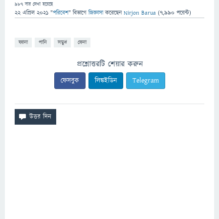
987
বার দেখা হয়েছে
22 এপ্রিল 2021
"
পরিবেশ
" বিভাগে
জিজ্ঞাসা
করেছেন
Nirjon Barua
(
7,990
পয়েন্ট)
ফ্যানা
পানি
সমুদ্র
ফেনা
প্রশ্নোত্তরটি শেয়ার করুন
ফেসবুক
লিঙ্কইডিন
Telegram