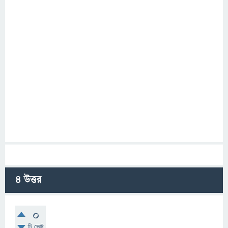
4
উত্তর
0
টি ভোট