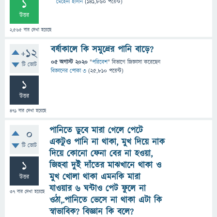
1
মেহেদী হাসান
(
141,860
পয়েন্ট)
উত্তর
2,565
বার দেখা হয়েছে
বর্ষাকালে কি সমুদ্রের পানি বাড়ে?
+12
05 অগাস্ট 2020
"
পরিবেশ
" বিভাগে
জিজ্ঞাসা
করেছেন
টি ভোট
বিজ্ঞানের পোকা ৩
(
25,810
পয়েন্ট)
1
উত্তর
471
বার দেখা হয়েছে
পানিতে ডুবে মারা গেলে পেটে
0
একটুও পানি না থাকা, মুখ দিয়ে নাক
টি ভোট
দিয়ে কোনো ফেনা বের না হওয়া,
1
জিহবা দুই দাঁতের মাঝখানে থাকা ও
মুখ খোলা থাকা এমনকি মারা
উত্তর
যাওয়ার ৬ ঘন্টাও পেট ফুলে না
37
বার দেখা হয়েছে
ওঠা,.পানিতে ভেসে না থাকা এটা কি
স্বাভাবিক? বিজ্ঞান কি বলে?