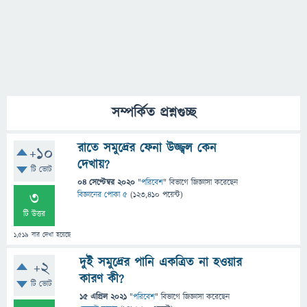
সম্পর্কিত প্রশ্নগুচ্ছ
রাতে সমুদ্রের ফেনা উজ্জ্বল কেন
+10
দেখায়?
টি ভোট
04 সেপ্টেম্বর 2020
"
পরিবেশ
" বিভাগে
জিজ্ঞাসা
করেছেন
3
বিজ্ঞানের পোকা ৫
(
123,410
পয়েন্ট)
টি উত্তর
1,519
বার দেখা হয়েছে
দুই সমুদ্রের পানি একত্রিত না হওয়ার
+2
কারণ কী?
টি ভোট
15 এপ্রিল 2021
"
পরিবেশ
" বিভাগে
জিজ্ঞাসা
করেছেন