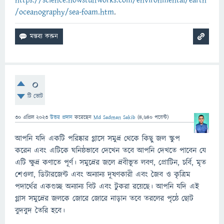
https://science.howstuffworks.com/environmental/earth
/oceanography/sea-foam.htm
.
0
টি ভোট
30 এপ্রিল 2023
উত্তর প্রদান
করেছেন
Md Sadman Sakib
(
4,640
পয়েন্ট)
আপনি যদি একটি পরিষ্কার গ্লাসে সমুদ্র থেকে কিছু জল স্কুপ
করেন এবং এটিকে ঘনিষ্ঠভাবে দেখেন তবে আপনি দেখতে পাবেন যে
এটি ক্ষুদ্র কণাতে পূর্ণ। সমুদ্রের জলে দ্রবীভূত লবণ, প্রোটিন, চর্বি, মৃত
শেওলা, ডিটারজেন্ট এবং অন্যান্য দূষণকারী এবং জৈব ও কৃত্রিম
পদার্থের একগুচ্ছ অন্যান্য বিট এবং টুকরা রয়েছে। আপনি যদি এই
গ্লাস সমুদ্রের জলকে জোরে জোরে নাড়ান তবে তরলের পৃষ্ঠে ছোট
বুদবুদ তৈরি হবে।