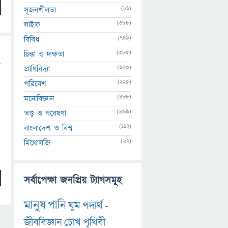
(81)
সৃজনশীলতা
(388)
লাইফ
(749)
বিবিধ
(385)
চিন্তা ও দক্ষতা
(620)
প্রাণিবিদ্যা
(225)
পরিবেশ
(488)
মনোবিজ্ঞান
(669)
তত্ত্ব ও গবেষণা
(112)
বাংলাদেশ ও বিশ্ব
(62)
মিথোলজি
সর্বাপেক্ষা জনপ্রিয় ট্যাগসমূহ
মানুষ
পানি
ঘুম
পদার্থ
-
জীববিজ্ঞান
চোখ
পৃথিবী