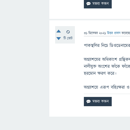
0
31 ডিসেম্বর 2021
উত্তর প্রদান
করেছ
টি ভোট
পাকস্থলির নিচে ডিওডেনামের অ
অগ্ন্যাশয়ের অধিকাংশ গ্রন্
নালীযুক্ত অংশের ফাঁকে ফাঁক
হরমোন ক্ষরণ করে।
অগ্ন্যাশয়ে এরূপ বহিঃক্ষরা ও