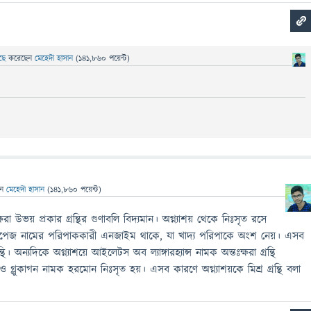
েছে
করেছেন
মেহেদী হাসান
(
141,860
পয়েন্ট)
েন
মেহেদী হাসান
(
141,860
পয়েন্ট)
ক্ষরা উভয় প্রকার গ্রন্থির গুণাবলি বিদ্যমান। অগ্ন্যাশয় থেকে নিঃসৃত রসে
লাইপেজ নামের পরিপাককারী এনজাইম থাকে, যা খাদ্য পরিপাকে অংশ নেয়। এসব
ন্থি। অন্যদিকে অগ্ন্যাশয়ে আইলেটস অব ল্যাঙ্গারহ্যান্স নামক অন্তঃক্ষরা গ্রন্থি
ও গ্লুকাগন নামক হরমোন নিঃসৃত হয়। এসব কারণে অগ্ন্যাশয়কে মিশ্র গ্রন্থি বলা