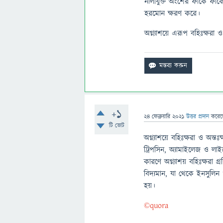
নালীযুক্ত অংশের ফাঁকে ফাঁক
হরমোন ক্ষরণ করে।
অগ্ন্যাশয়ে এরূপ বহিঃক্ষরা ও 
+1
24 ফেব্রুয়ারি 2021
উত্তর প্রদান
করে
টি ভোট
অগ্ন্যাশয়ে বহিঃক্ষরা ও অন্তঃ
ট্রিপসিন, অ্যামাইলেজ ও 
কারণে অগ্ন্যাশয় বহিঃক্ষরা গ্র
বিদ্যমান, যা থেকে ইনসুলিন 
হয়।
©️quora