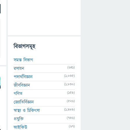
বিভাগসমূহ
সমস্ত বিভাগ
(641)
রসায়ন
(1,035)
পদার্থবিজ্ঞান
(1,830)
জীববিজ্ঞান
(159)
গণিত
(526)
জ্যোতির্বিজ্ঞান
(1,989)
স্বাস্থ্য ও চিকিৎসা
(736)
প্রযুক্তি
(67)
আইকিউ