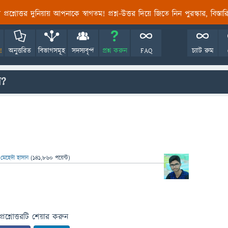
তির প্রশ্নোত্তর দুনিয়ায় আপনাকে স্বাগতম! প্রশ্ন-উত্তর দিয়ে জিতে নিন পুরস্কার, বিস্ত
!
অনুত্তরিত
বিভাগসমূহ
সদস্যবৃন্দ
প্রশ্ন করুন
FAQ
চ্যাট রুম
ন?
ন
মেহেদী হাসান
(
141,860
পয়েন্ট)
প্রশ্নোত্তরটি শেয়ার করুন