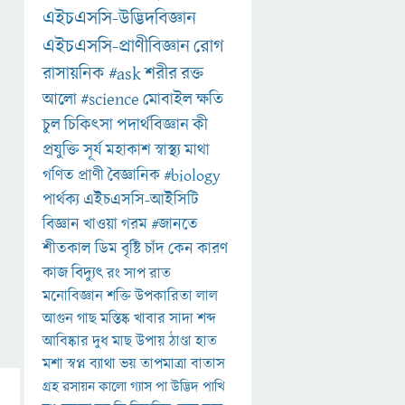
এইচএসসি-উদ্ভিদবিজ্ঞান
এইচএসসি-প্রাণীবিজ্ঞান
রোগ
রাসায়নিক
#ask
শরীর
রক্ত
আলো
#science
মোবাইল
ক্ষতি
চুল
চিকিৎসা
পদার্থবিজ্ঞান
কী
প্রযুক্তি
সূর্য
মহাকাশ
স্বাস্থ্য
মাথা
গণিত
প্রাণী
বৈজ্ঞানিক
#biology
পার্থক্য
এইচএসসি-আইসিটি
বিজ্ঞান
খাওয়া
গরম
#জানতে
শীতকাল
ডিম
বৃষ্টি
চাঁদ
কেন
কারণ
কাজ
বিদ্যুৎ
রং
সাপ
রাত
মনোবিজ্ঞান
শক্তি
উপকারিতা
লাল
আগুন
গাছ
মস্তিষ্ক
খাবার
সাদা
শব্দ
আবিষ্কার
দুধ
মাছ
উপায়
ঠাণ্ডা
হাত
মশা
স্বপ্ন
ব্যাথা
ভয়
তাপমাত্রা
বাতাস
গ্রহ
রসায়ন
কালো
গ্যাস
পা
উদ্ভিদ
পাখি