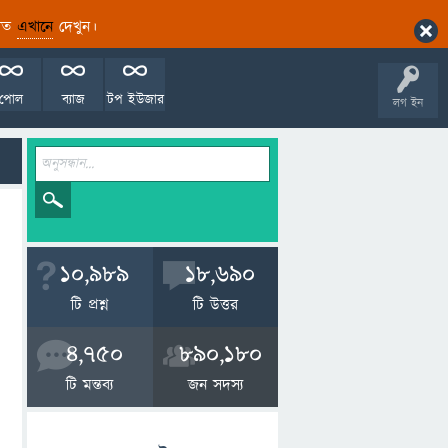
ারিত
এখানে
দেখুন।
পোল
ব্যাজ
টপ ইউজার
লগ ইন
10,989
18,690
টি প্রশ্ন
টি উত্তর
4,750
890,180
টি মন্তব্য
জন সদস্য