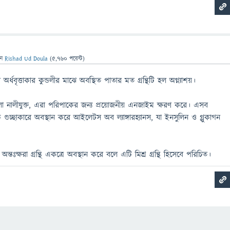
েন
Rishad Ud Doula
(
5,760
পয়েন্ট)
র্ধবৃত্তাকার কুন্ডলীর মাঝে অবস্থিত পাতার মত গ্রন্থিটি হল অগ্ন্যাশয়।
থিকলা নালীযুক্ত, এরা পরিপাকের জন্য প্রয়োজনীয় এনজাইম ক্ষরণ করে। এসব
ে গুচ্ছাকারে অবস্থান করে আইলেটস অব ল্যাঙ্গারহ্যানস, যা ইনসুলিন ও গ্লুকাগন
 অন্তঃক্ষরা গ্রন্থি একত্রে অবস্থান করে বলে এটি মিশ্র গ্রন্থি হিসেবে পরিচিত।