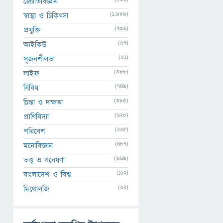
জ্যোতির্বিজ্ঞান
(1,989)
স্বাস্থ্য ও চিকিৎসা
(736)
প্রযুক্তি
(67)
আইকিউ
(81)
সৃজনশীলতা
(388)
লাইফ
(749)
বিবিধ
(385)
চিন্তা ও দক্ষতা
(620)
প্রাণিবিদ্যা
(225)
পরিবেশ
(487)
মনোবিজ্ঞান
(669)
তত্ত্ব ও গবেষণা
(112)
বাংলাদেশ ও বিশ্ব
(62)
মিথোলজি