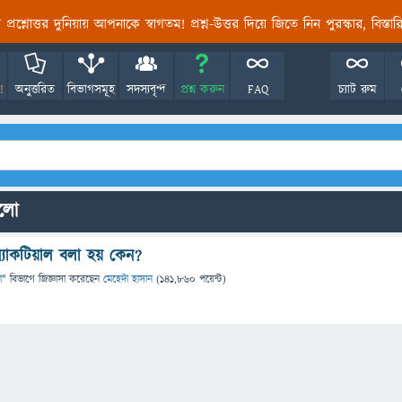
তির প্রশ্নোত্তর দুনিয়ায় আপনাকে স্বাগতম! প্রশ্ন-উত্তর দিয়ে জিতে নিন পুরস্কার, বিস্ত
!
অনুত্তরিত
বিভাগসমূহ
সদস্যবৃন্দ
প্রশ্ন করুন
FAQ
চ্যাট রুম
ুলো
্যাকটিয়াল বলা হয় কেন?
া
" বিভাগে
জিজ্ঞাসা
করেছেন
মেহেদী হাসান
(
141,860
পয়েন্ট)