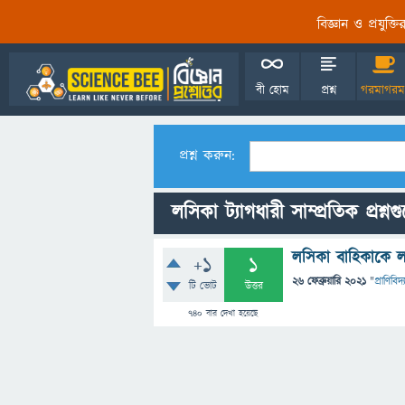
বিজ্ঞান ও প্রযুক্
বী হোম
প্রশ্ন
গরমাগরম
প্রশ্ন করুন:
লসিকা ট্যাগধারী সাম্প্রতিক প্রশ্নগ
লসিকা বাহিকাকে ল
+1
1
26 ফেব্রুয়ারি 2021
"
প্রাণিবিদ্য
টি ভোট
উত্তর
740
বার দেখা হয়েছে