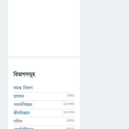
বিভাগসমূহ
সমস্ত বিভাগ
(641)
রসায়ন
(1,035)
পদার্থবিজ্ঞান
(1,830)
জীববিজ্ঞান
(159)
গণিত
(526)