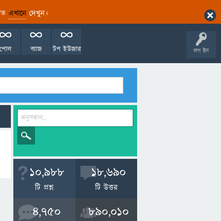
ারিত
এখানে
দেখুন।
পোল
ব্যাজ
টপ ইউজার
লগ ইন
10,988
18,690
টি প্রশ্ন
টি উত্তর
4,750
890,010