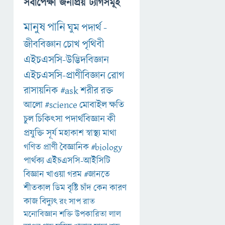
সর্বাপেক্ষা জনপ্রিয় ট্যাগসমূহ
মানুষ
পানি
ঘুম
পদার্থ
-
জীববিজ্ঞান
চোখ
পৃথিবী
এইচএসসি-উদ্ভিদবিজ্ঞান
এইচএসসি-প্রাণীবিজ্ঞান
রোগ
রাসায়নিক
#ask
শরীর
রক্ত
আলো
#science
মোবাইল
ক্ষতি
চুল
চিকিৎসা
পদার্থবিজ্ঞান
কী
প্রযুক্তি
সূর্য
মহাকাশ
স্বাস্থ্য
মাথা
গণিত
প্রাণী
বৈজ্ঞানিক
#biology
পার্থক্য
এইচএসসি-আইসিটি
বিজ্ঞান
খাওয়া
গরম
#জানতে
শীতকাল
ডিম
বৃষ্টি
চাঁদ
কেন
কারণ
কাজ
বিদ্যুৎ
রং
সাপ
রাত
মনোবিজ্ঞান
শক্তি
উপকারিতা
লাল