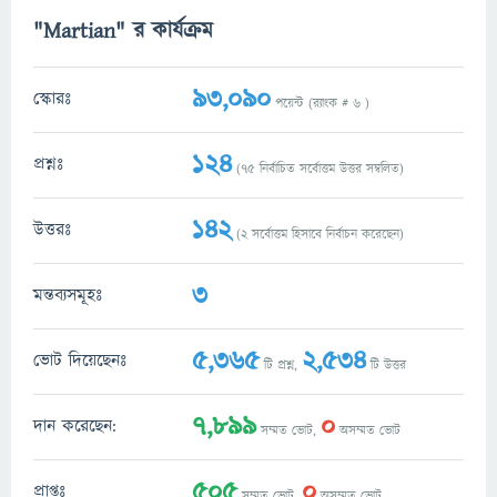
"Martian" র কার্যক্রম
93,090
স্কোরঃ
পয়েন্ট (র‌্যাংক #
6
)
124
প্রশ্নঃ
(
75
নির্বাচিত সর্বোত্তম উত্তর সম্বলিত)
142
উত্তরঃ
(
2
সর্বোত্তম হিসাবে নির্বাচন করেছেন)
3
মন্তব্যসমূহঃ
5,365
2,534
ভোট দিয়েছেনঃ
টি প্রশ্ন,
টি উত্তর
7,899
0
দান করেছেন:
সম্মত ভোট,
অসম্মত ভোট
505
0
প্রাপ্তঃ
সম্মত ভোট,
অসম্মত ভোট