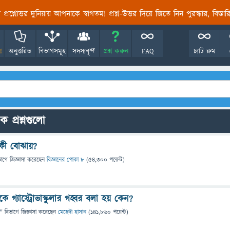
তির প্রশ্নোত্তর দুনিয়ায় আপনাকে স্বাগতম! প্রশ্ন-উত্তর দিয়ে জিতে নিন পুরস্কার, বিস্ত
!
অনুত্তরিত
বিভাগসমূহ
সদস্যবৃন্দ
প্রশ্ন করুন
FAQ
চ্যাট রুম
িক প্রশ্নগুলো
 কী বোঝায়?
ভাগে
জিজ্ঞাসা
করেছেন
বিজ্ঞানের পোকা ৮
(
54,300
পয়েন্ট)
কে গ্যাস্ট্রোভাস্কুলার গহ্বর বলা হয় কেন?
" বিভাগে
জিজ্ঞাসা
করেছেন
মেহেদী হাসান
(
141,860
পয়েন্ট)