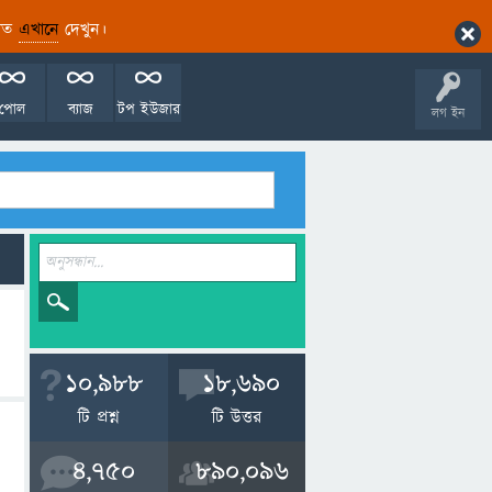
ারিত
এখানে
দেখুন।
পোল
ব্যাজ
টপ ইউজার
লগ ইন
10,988
18,690
টি প্রশ্ন
টি উত্তর
4,750
890,096