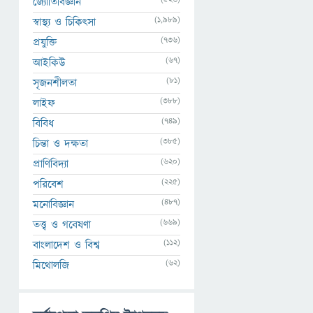
জ্যোতির্বিজ্ঞান
(1,989)
স্বাস্থ্য ও চিকিৎসা
(736)
প্রযুক্তি
(67)
আইকিউ
(81)
সৃজনশীলতা
(388)
লাইফ
(749)
বিবিধ
(385)
চিন্তা ও দক্ষতা
(620)
প্রাণিবিদ্যা
(225)
পরিবেশ
(487)
মনোবিজ্ঞান
(669)
তত্ত্ব ও গবেষণা
(112)
বাংলাদেশ ও বিশ্ব
(62)
মিথোলজি