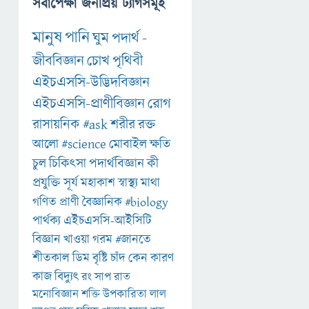
সর্বাপেক্ষা জনপ্রিয় ট্যাগসমূহ
মানুষ
পানি
ঘুম
পদার্থ
-
জীববিজ্ঞান
চোখ
পৃথিবী
এইচএসসি-উদ্ভিদবিজ্ঞান
এইচএসসি-প্রাণীবিজ্ঞান
রোগ
রাসায়নিক
#ask
শরীর
রক্ত
আলো
#science
মোবাইল
ক্ষতি
চুল
চিকিৎসা
পদার্থবিজ্ঞান
কী
প্রযুক্তি
সূর্য
মহাকাশ
স্বাস্থ্য
মাথা
গণিত
প্রাণী
বৈজ্ঞানিক
#biology
পার্থক্য
এইচএসসি-আইসিটি
বিজ্ঞান
খাওয়া
গরম
#জানতে
শীতকাল
ডিম
বৃষ্টি
চাঁদ
কেন
কারণ
কাজ
বিদ্যুৎ
রং
সাপ
রাত
মনোবিজ্ঞান
শক্তি
উপকারিতা
লাল