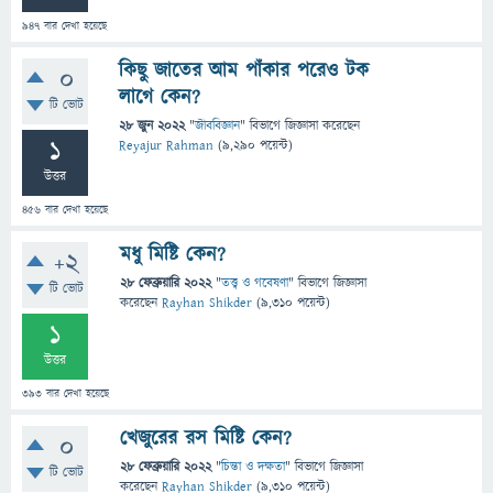
947
বার দেখা হয়েছে
কিছু জাতের আম পাঁকার পরেও টক
0
লাগে কেন?
টি ভোট
28 জুন 2022
"
জীববিজ্ঞান
" বিভাগে
জিজ্ঞাসা
করেছেন
1
Reyajur Rahman
(
9,290
পয়েন্ট)
উত্তর
456
বার দেখা হয়েছে
মধু মিষ্টি কেন?
+2
28 ফেব্রুয়ারি 2022
"
তত্ত্ব ও গবেষণা
" বিভাগে
জিজ্ঞাসা
টি ভোট
করেছেন
Rayhan Shikder
(
9,310
পয়েন্ট)
1
উত্তর
393
বার দেখা হয়েছে
খেজুরের রস মিষ্টি কেন?
0
28 ফেব্রুয়ারি 2022
"
চিন্তা ও দক্ষতা
" বিভাগে
জিজ্ঞাসা
টি ভোট
করেছেন
Rayhan Shikder
(
9,310
পয়েন্ট)