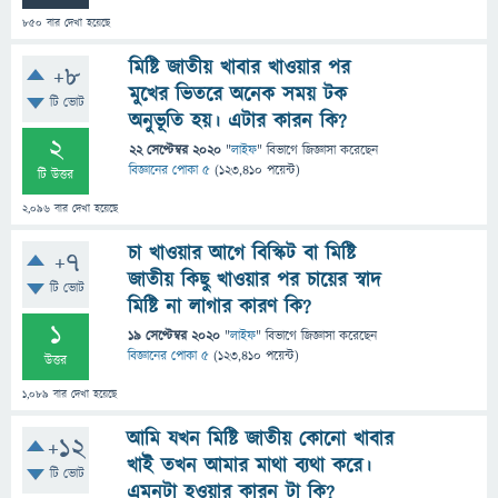
850
বার দেখা হয়েছে
মিষ্টি জাতীয় খাবার খাওয়ার পর
+8
মুখের ভিতরে অনেক সময় টক
টি ভোট
অনুভূতি হয়। এটার কারন কি?
2
22 সেপ্টেম্বর 2020
"
লাইফ
" বিভাগে
জিজ্ঞাসা
করেছেন
বিজ্ঞানের পোকা ৫
(
123,410
পয়েন্ট)
টি উত্তর
2,096
বার দেখা হয়েছে
চা খাওয়ার আগে বিস্কিট বা মিষ্টি
+7
জাতীয় কিছু খাওয়ার পর চায়ের স্বাদ
টি ভোট
মিষ্টি না লাগার কারণ কি?
1
19 সেপ্টেম্বর 2020
"
লাইফ
" বিভাগে
জিজ্ঞাসা
করেছেন
বিজ্ঞানের পোকা ৫
(
123,410
পয়েন্ট)
উত্তর
1,089
বার দেখা হয়েছে
আমি যখন মিষ্টি জাতীয় কোনো খাবার
+12
খাই তখন আমার মাথা ব্যথা করে।
টি ভোট
এমনটা হওয়ার কারন টা কি?