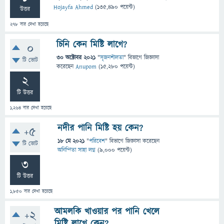
Hojayfa Ahmed
(
135,490
পয়েন্ট)
উত্তর
278
বার দেখা হয়েছে
চিনি কেন মিষ্টি লাগে?
0
30 অক্টোবর 2021
"
সৃজনশীলতা
" বিভাগে
জিজ্ঞাসা
টি ভোট
করেছেন
Anupom
(
15,280
পয়েন্ট)
2
টি উত্তর
1,264
বার দেখা হয়েছে
নদীর পানি মিষ্টি হয় কেন?
+5
18 মে 2021
"
পরিবেশ
" বিভাগে
জিজ্ঞাসা
করেছেন
টি ভোট
অনিন্দিতা সাহা লগ্ন
(
9,000
পয়েন্ট)
3
টি উত্তর
1,850
বার দেখা হয়েছে
আমলকি খাওয়ার পর পানি খেলে
+2
মিষ্টি লাগে কেন?