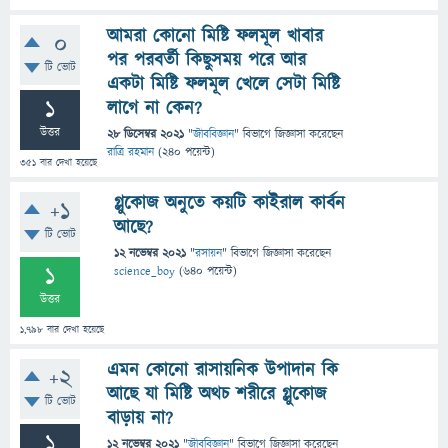
আমরা কোনো মিষ্টি ফলমূল খাবার
0
পর পরবর্তী কিছুসময় পরে আর
টি ভোট
একটা মিষ্টি ফলমূল খেলে সেটা মিষ্টি
1
লাগে না কেন?
উত্তর
28 ডিসেম্বর 2021
"
জীববিজ্ঞান
" বিভাগে
জিজ্ঞাসা
করেছেন
রাত্রি রহমান
(
240
পয়েন্ট)
351
বার দেখা হয়েছে
গ্লুকোজ অনুতে কয়টি কাইরাল কার্বন
+1
আছে?
টি ভোট
12 নভেম্বর 2021
"
রসায়ন
" বিভাগে
জিজ্ঞাসা
করেছেন
1
science_boy
(
640
পয়েন্ট)
উত্তর
1,798
বার দেখা হয়েছে
এমন কোনো রাসায়নিক উপাদান কি
+2
আছে যা মিষ্টি অথচ শরীরে গ্লুকোজ
টি ভোট
বাড়ায় না?
1
12 নভেম্বর 2021
"
জীববিজ্ঞান
" বিভাগে
জিজ্ঞাসা
করেছেন