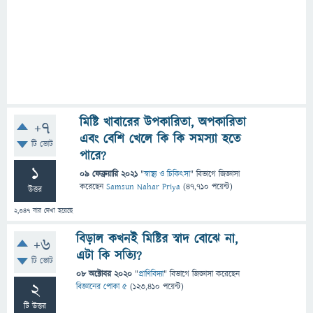
মিষ্টি খাবারের উপকারিতা, অপকারিতা
+7
এবং বেশি খেলে কি কি সমস্যা হতে
টি ভোট
পারে?
1
09 ফেব্রুয়ারি 2021
"
স্বাস্থ্য ও চিকিৎসা
" বিভাগে
জিজ্ঞাসা
করেছেন
Samsun Nahar Priya
(
47,710
পয়েন্ট)
উত্তর
2,347
বার দেখা হয়েছে
বিড়াল কখনই মিষ্টির স্বাদ বোঝে না,
+6
এটা কি সত্যি?
টি ভোট
08 অক্টোবর 2020
"
প্রাণিবিদ্যা
" বিভাগে
জিজ্ঞাসা
করেছেন
2
বিজ্ঞানের পোকা ৫
(
123,410
পয়েন্ট)
টি উত্তর