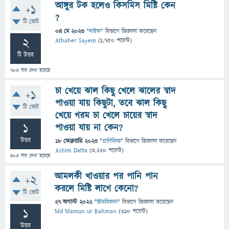
আঙ্গুর টক হলেও কিসমিস মিষ্টি কেন
+1
?
টি ভোট
04 মে 2023
"
লাইফ
" বিভাগে
জিজ্ঞাসা
করেছেন
2
Athaher Sayem
(
1,750
পয়েন্ট)
টি উত্তর
783
বার দেখা হয়েছে
চা খেয়ে ঝাল কিছু খেলে ঝালের স্বাদ
+1
পাওয়া যায় কিছুটা, তবে ঝাল কিছু
টি ভোট
খেয়ে গরম চা খেলে চায়ের স্বাদ
1
পাওয়া যায় না কেন?
উত্তর
18 ফেব্রুয়ারি 2023
"
প্রাণিবিদ্যা
" বিভাগে
জিজ্ঞাসা
করেছেন
Ashim Datta
(
3,220
পয়েন্ট)
403
বার দেখা হয়েছে
আমলকী খাওয়ার পর পানি পান
+2
করলে মিষ্টি লাগে কেনো?
টি ভোট
27 অগাস্ট 2022
"
জীববিজ্ঞান
" বিভাগে
জিজ্ঞাসা
করেছেন
1
Md Mamun ur Rahman
(
610
পয়েন্ট)
উত্তর