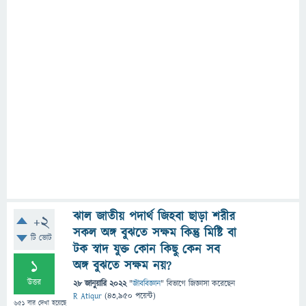
ঝাল জাতীয় পদার্থ জিহবা ছাড়া শরীর
+2
সকল অঙ্গ বুঝতে সক্ষম কিন্তু মিষ্টি বা
টি ভোট
টক স্বাদ যুক্ত কোন কিছু কেন সব
1
অঙ্গ বুঝতে সক্ষম নয়?
উত্তর
28 জানুয়ারি 2022
"
জীববিজ্ঞান
" বিভাগে
জিজ্ঞাসা
করেছেন
R Atiqur
(
43,950
পয়েন্ট)
651
বার দেখা হয়েছে