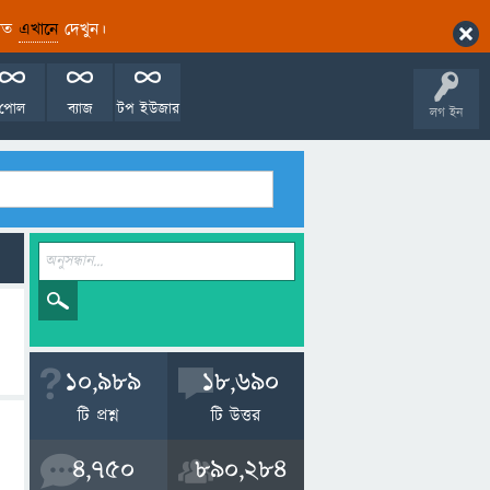
ারিত
এখানে
দেখুন।
পোল
ব্যাজ
টপ ইউজার
লগ ইন
10,989
18,690
টি প্রশ্ন
টি উত্তর
4,750
890,284