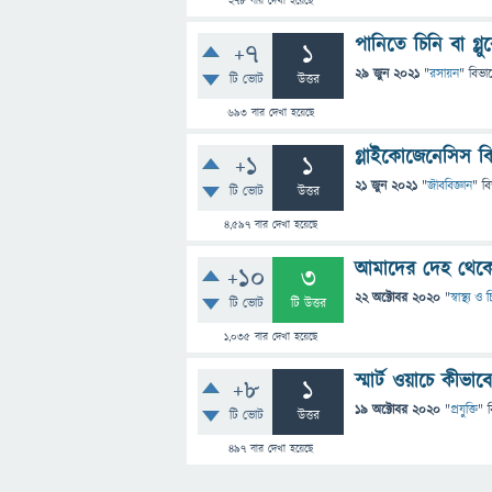
278
বার দেখা হয়েছে
পানিতে চিনি বা গ্
+7
1
29 জুন 2021
"
রসায়ন
" বিভা
টি ভোট
উত্তর
693
বার দেখা হয়েছে
গ্লাইকোজেনেসিস ক
+1
1
21 জুন 2021
"
জীববিজ্ঞান
" ব
টি ভোট
উত্তর
4,597
বার দেখা হয়েছে
আমাদের দেহ থেকে
+10
3
22 অক্টোবর 2020
"
স্বাস্থ্য 
টি ভোট
টি উত্তর
1,035
বার দেখা হয়েছে
স্মার্ট ওয়াচে কীভ
+8
1
19 অক্টোবর 2020
"
প্রযুক্তি
" 
টি ভোট
উত্তর
497
বার দেখা হয়েছে