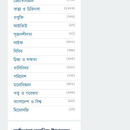
জ্যোতির্বিজ্ঞান
(1,989)
স্বাস্থ্য ও চিকিৎসা
(736)
প্রযুক্তি
(67)
আইকিউ
(81)
সৃজনশীলতা
(388)
লাইফ
(749)
বিবিধ
(385)
চিন্তা ও দক্ষতা
(620)
প্রাণিবিদ্যা
(225)
পরিবেশ
(488)
মনোবিজ্ঞান
(669)
তত্ত্ব ও গবেষণা
(112)
বাংলাদেশ ও বিশ্ব
(62)
মিথোলজি