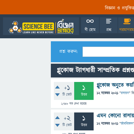
বিজ্ঞান ও প্রযুক্
বী হোম
প্রশ্ন
গরমাগরম
প্রশ্ন করুন:
গ্লুকোজ ট্যাগধারী সাম্প্রতিক প্রশ্ন
গ্লুকোজ অনুতে কয়
+1
1
12 নভেম্বর 2021
"
রসায়ন
" ব
টি ভোট
উত্তর
1,798
বার দেখা হয়েছে
এমন কোনো রাসায়নি
+2
1
12 নভেম্বর 2021
"
জীববিজ্ঞান
টি ভোট
উত্তর