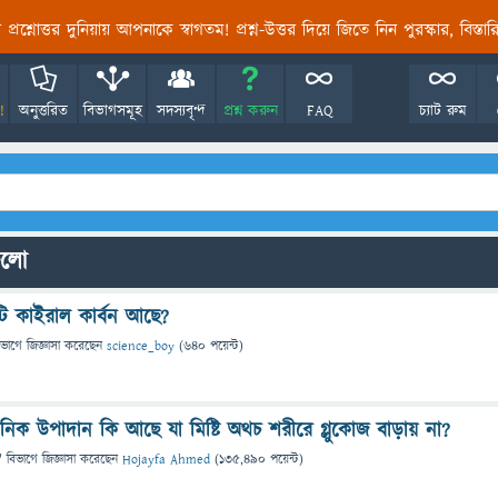
তির প্রশ্নোত্তর দুনিয়ায় আপনাকে স্বাগতম! প্রশ্ন-উত্তর দিয়ে জিতে নিন পুরস্কার, বিস্ত
!
অনুত্তরিত
বিভাগসমূহ
সদস্যবৃন্দ
প্রশ্ন করুন
FAQ
চ্যাট রুম
গুলো
টি কাইরাল কার্বন আছে?
িভাগে
জিজ্ঞাসা
করেছেন
science_boy
(
640
পয়েন্ট)
ক উপাদান কি আছে যা মিষ্টি অথচ শরীরে গ্লুকোজ বাড়ায় না?
" বিভাগে
জিজ্ঞাসা
করেছেন
Hojayfa Ahmed
(
135,490
পয়েন্ট)