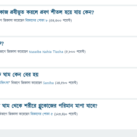
লুকোজ দ্রবীভূত করলে দ্রবণ শীতল হয়ে যায় কেন?
গে
জিজ্ঞাসা
করেছেন
বিজ্ঞানের পোকা ৮
(
54,300
পয়েন্ট)
ি?
িভাগে
জিজ্ঞাসা
করেছেন
Nusaiba Nahia Tiasha
(
5,800
পয়েন্ট)
 ঘাম কেন বের হয়
ও চিকিৎসা
" বিভাগে
জিজ্ঞাসা
করেছেন
Saniha
(
24,580
পয়েন্ট)
াবে ঘাম থেকে শরীরে গ্লুকোজের পরিমান মাপা যাবে?
বিভাগে
জিজ্ঞাসা
করেছেন
বিজ্ঞানের পোকা ৫
(
123,410
পয়েন্ট)