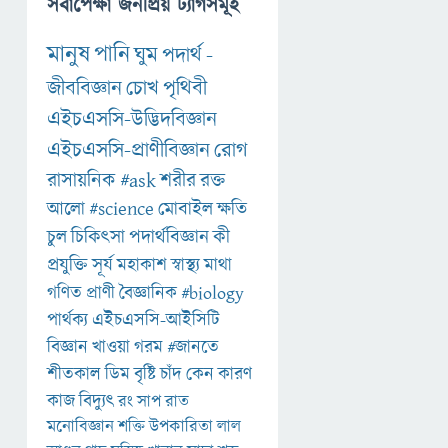
সর্বাপেক্ষা জনপ্রিয় ট্যাগসমূহ
মানুষ
পানি
ঘুম
পদার্থ
-
জীববিজ্ঞান
চোখ
পৃথিবী
এইচএসসি-উদ্ভিদবিজ্ঞান
এইচএসসি-প্রাণীবিজ্ঞান
রোগ
রাসায়নিক
#ask
শরীর
রক্ত
আলো
#science
মোবাইল
ক্ষতি
চুল
চিকিৎসা
পদার্থবিজ্ঞান
কী
প্রযুক্তি
সূর্য
মহাকাশ
স্বাস্থ্য
মাথা
গণিত
প্রাণী
বৈজ্ঞানিক
#biology
পার্থক্য
এইচএসসি-আইসিটি
বিজ্ঞান
খাওয়া
গরম
#জানতে
শীতকাল
ডিম
বৃষ্টি
চাঁদ
কেন
কারণ
কাজ
বিদ্যুৎ
রং
সাপ
রাত
মনোবিজ্ঞান
শক্তি
উপকারিতা
লাল