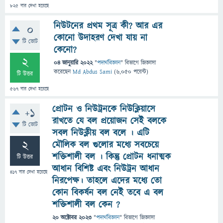
825
বার দেখা হয়েছে
নিউটনের প্রথম সূত্র কী? আর এর
0
কোনো উদাহরণ দেখা যায় না
টি ভোট
কেনো?
2
04 জানুয়ারি 2022
"
পদার্থবিজ্ঞান
" বিভাগে
জিজ্ঞাসা
করেছেন
Md Abdus Sami
(
6,050
পয়েন্ট)
টি উত্তর
567
বার দেখা হয়েছে
প্রোটন ও নিউট্রনকে নিউক্লিয়াসে
+1
রাখতে যে বল প্রয়োজন সেই বলকে
টি ভোট
সবল নিউক্লীয় বল বলে । এটি
2
মৌলিক বল গুলোর মধ্যে সবচেয়ে
শক্তিশালী বল । কিন্তু প্রোটন ধনাত্মক
টি উত্তর
আধান বিশিষ্ট এবং নিউট্রন আধান
417
বার দেখা হয়েছে
নিরপেক্ষ। তাহলে এদের মধ্যে তো
কোন বিকর্ষন বল নেই তবে এ বল
শক্তিশালী বল কেন ?
20 অক্টোবর 2023
"
পদার্থবিজ্ঞান
" বিভাগে
জিজ্ঞাসা