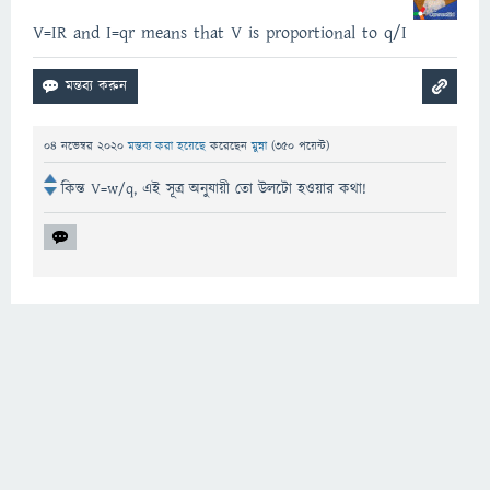
V=IR and I=qr means that V is proportional to q/I
04 নভেম্বর 2020
মন্তব্য করা হয়েছে
করেছেন
মুন্না
(
350
পয়েন্ট)
কিন্ত V=w/q, এই সূত্র অনুযায়ী তো উলটো হওয়ার কথা!