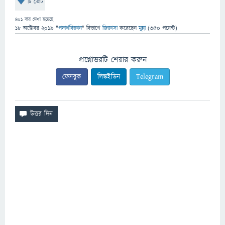
টি ভোট
401
বার দেখা হয়েছে
18 অক্টোবর 2019
"
পদার্থবিজ্ঞান
" বিভাগে
জিজ্ঞাসা
করেছেন
মুন্না
(
350
পয়েন্ট)
প্রশ্নোত্তরটি শেয়ার করুন
ফেসবুক
লিঙ্কইডিন
Telegram