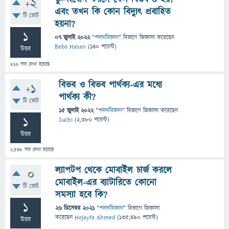
+2
এবং তখন কি কোন বিদ্যুৎ প্রবাহিত
টি ভোট
হয়না?
1
07 জুলাই 2022
"
পদার্থবিজ্ঞান
" বিভাগে
জিজ্ঞাসা
করেছেন
Bebo Hasan
(
140
পয়েন্ট)
উত্তর
816
বার দেখা হয়েছে
বিভব ও বিভব পার্থক্য-এর মধ্যে
+1
পার্থক্য কী?
টি ভোট
15 জুলাই 2022
"
পদার্থবিজ্ঞান
" বিভাগে
জিজ্ঞাসা
করেছেন
1
Suchi
(
2,380
পয়েন্ট)
উত্তর
2,548
বার দেখা হয়েছে
ল্যাপটপ থেকে মোবাইল চার্জ করলে
0
মোবাইল-এর ব্যাটারিতে কোনো
টি ভোট
সমস্যা হবে কি?
1
26 ডিসেম্বর 2021
"
পদার্থবিজ্ঞান
" বিভাগে
জিজ্ঞাসা
করেছেন
Hojayfa Ahmed
(
135,490
পয়েন্ট)
উত্তর